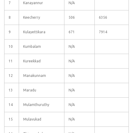
7
Kanayannur
N/A
8
Keecherry
506
6356
9
Kulayettikara
671
7914
10
Kumbalam
N/A
11
Kureekkad
N/A
12
Manakunnam
N/A
13
Maradu
N/A
14
Mulamthuruthy
N/A
15
Mulavukad
N/A