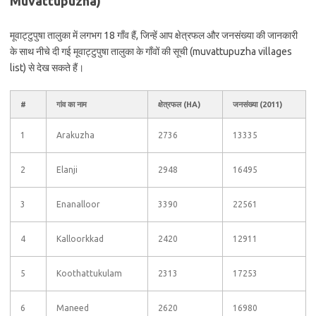
Muvattupuzha)
मूवाट्टुपुषा तालुका में लगभग 18 गाँव हैं, जिन्हें आप क्षेत्रफल और जनसंख्या की जानकारी
के साथ नीचे दी गई मूवाट्टुपुषा तालुका के गाँवों की सूची (muvattupuzha villages
list) से देख सकते हैं।
#
गांव का नाम
क्षेत्रफल (HA)
जनसंख्या (2011)
1
Arakuzha
2736
13335
2
Elanji
2948
16495
3
Enanalloor
3390
22561
4
Kalloorkkad
2420
12911
5
Koothattukulam
2313
17253
6
Maneed
2620
16980