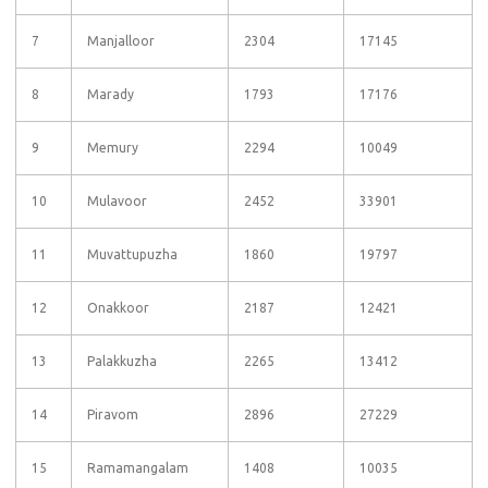
7
Manjalloor
2304
17145
8
Marady
1793
17176
9
Memury
2294
10049
10
Mulavoor
2452
33901
11
Muvattupuzha
1860
19797
12
Onakkoor
2187
12421
13
Palakkuzha
2265
13412
14
Piravom
2896
27229
15
Ramamangalam
1408
10035