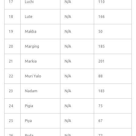
17
Luchi
N/A
110
18
Lute
N/A
166
19
Makba
N/A
50
20
Marging
N/A
185
21
Markia
N/A
201
22
Muri Yalo
N/A
88
23
Nadam
N/A
183
24
Pigia
N/A
75
25
Piya
N/A
67
26
Puda
N/A
72