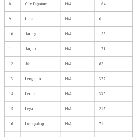
8
Gite Dignium
N/A
184
9
Hina
N/A
0
10
Jaring
N/A
155
11
Jarjari
N/A
171
12
Jitu
N/A
82
13
Lengdam
N/A
379
14
Leriak
N/A
332
15
Leya
N/A
215
16
Lomigaling
N/A
71