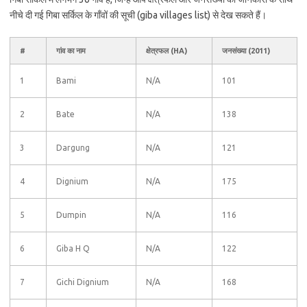
नीचे दी गई गिबा सर्किल के गाँवों की सूची (giba villages list) से देख सकते हैं।
#
गांव का नाम
क्षेत्रफल (HA)
जनसंख्या (2011)
1
Bami
N/A
101
2
Bate
N/A
138
3
Dargung
N/A
121
4
Dignium
N/A
175
5
Dumpin
N/A
116
6
Giba H Q
N/A
122
7
Gichi Dignium
N/A
168