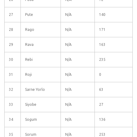
27
Pute
N/A
140
28
Rago
N/A
171
29
Rava
N/A
163
30
Rebi
N/A
235
31
Roji
N/A
0
32
Sarne Yorlo
N/A
63
33
Siyobe
N/A
27
34
Sogum
N/A
136
35
Sorum
N/A
253