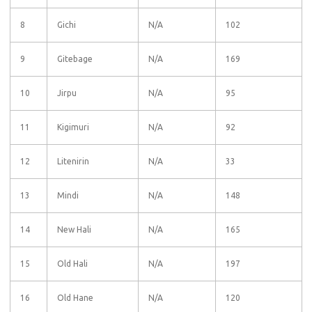
8
Gichi
N/A
102
9
Gitebage
N/A
169
10
Jirpu
N/A
95
11
Kigimuri
N/A
92
12
Litenirin
N/A
33
13
Mindi
N/A
148
14
New Hali
N/A
165
15
Old Hali
N/A
197
16
Old Hane
N/A
120