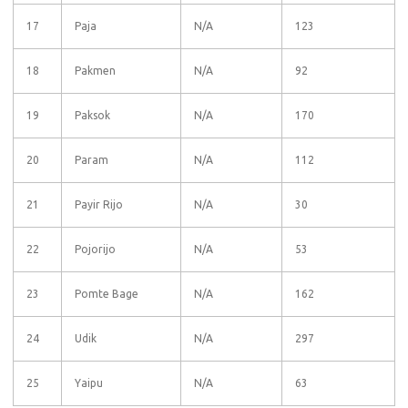
17
Paja
N/A
123
18
Pakmen
N/A
92
19
Paksok
N/A
170
20
Param
N/A
112
21
Payir Rijo
N/A
30
22
Pojorijo
N/A
53
23
Pomte Bage
N/A
162
24
Udik
N/A
297
25
Yaipu
N/A
63