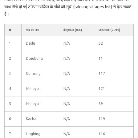
साथ नीचे दी गई टक्सिंग सर्किल के गाँवों की सूची (taksing villages list) से देख सकते
हैं।
#
गांव का नाम
क्षेत्रफल (HA)
जनसंख्या (2011)
1
Dadu
N/A
32
2
Dojubung
N/A
11
3
Gumsing
N/A
117
4
Ishneya I
N/A
121
5
Ishneya Ii
N/A
89
6
Kacha
N/A
119
7
Lingbing
N/A
116