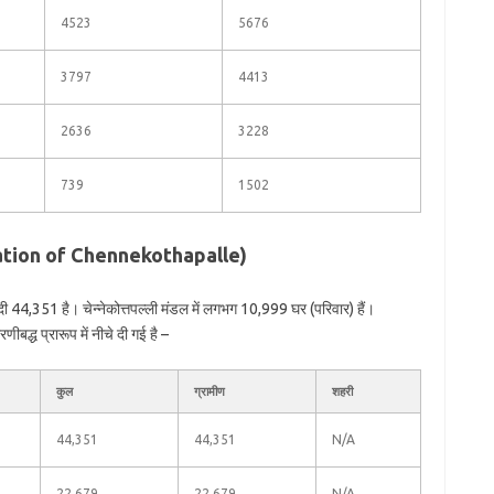
4523
5676
3797
4413
2636
3228
739
1502
opulation of Chennekothapalle)
दी 44,351 है। चेन्नेकोत्तपल्ली मंडल में लगभग 10,999 घर (परिवार) हैं।
ीबद्ध प्रारूप में नीचे दी गई है –
कुल
ग्रामीण
शहरी
44,351
44,351
N/A
22,679
22,679
N/A