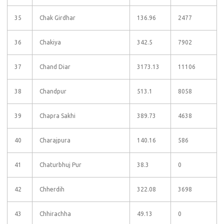
35
Chak Girdhar
136.96
2477
36
Chakiya
342.5
7902
37
Chand Diar
3173.13
11106
38
Chandpur
513.1
8058
39
Chapra Sakhi
389.73
4638
40
Charajpura
140.16
586
41
Chaturbhuj Pur
38.3
0
42
Chherdih
322.08
3698
43
Chhirachha
49.13
0