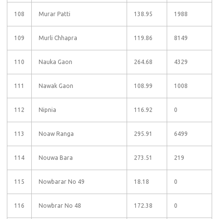
108
Murar Patti
138.95
1988
109
Murli Chhapra
119.86
8149
110
Nauka Gaon
264.68
4329
111
Nawak Gaon
108.99
1008
112
Nipnia
116.92
0
113
Noaw Ranga
295.91
6499
114
Nouwa Bara
273.51
219
115
Nowbarar No 49
18.18
0
116
Nowbrar No 48
172.38
0