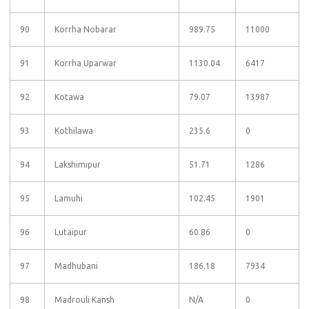
90
Korrha Nobarar
989.75
11000
91
Korrha Uparwar
1130.04
6417
92
Kotawa
79.07
13987
93
Kothilawa
235.6
0
94
Lakshimipur
51.71
1286
95
Lamuhi
102.45
1901
96
Lutaipur
60.86
0
97
Madhubani
186.18
7934
98
Madrouli Kansh
N/A
0