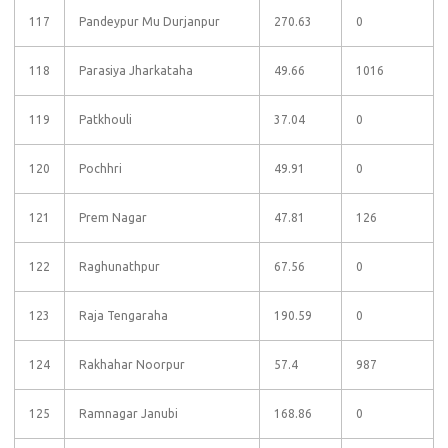
117
Pandeypur Mu Durjanpur
270.63
0
118
Parasiya Jharkataha
49.66
1016
119
Patkhouli
37.04
0
120
Pochhri
49.91
0
121
Prem Nagar
47.81
126
122
Raghunathpur
67.56
0
123
Raja Tengaraha
190.59
0
124
Rakhahar Noorpur
57.4
987
125
Ramnagar Janubi
168.86
0