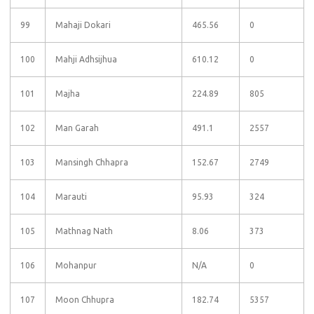
99
Mahaji Dokari
465.56
0
100
Mahji Adhsijhua
610.12
0
101
Majha
224.89
805
102
Man Garah
491.1
2557
103
Mansingh Chhapra
152.67
2749
104
Marauti
95.93
324
105
Mathnag Nath
8.06
373
106
Mohanpur
N/A
0
107
Moon Chhupra
182.74
5357