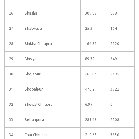
26
Bhasha
309.88
878
27
Bhatwalia
25.3
104
28
Bhikha Chhapra
166.83
2320
29
Bhisiya
89.32
649
30
Bhojapur
265.85
2695
31
Bhopalpur
476.2
3722
32
Bhuwal Chhapra
6.97
0
33
Bishunpura
289.69
2308
34
Chai Chhupra
219.65
3830