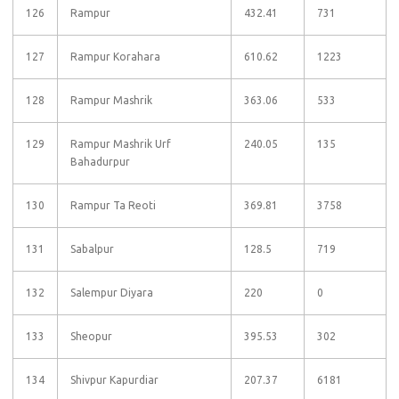
126
Rampur
432.41
731
127
Rampur Korahara
610.62
1223
128
Rampur Mashrik
363.06
533
129
Rampur Mashrik Urf
240.05
135
Bahadurpur
130
Rampur Ta Reoti
369.81
3758
131
Sabalpur
128.5
719
132
Salempur Diyara
220
0
133
Sheopur
395.53
302
134
Shivpur Kapurdiar
207.37
6181