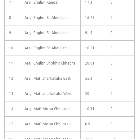
7
Araji English Kangal
17.3
0
8
Araji English Sh Abdullah I
16.77
0
9
Araji English Sh Abdullah Ii
9.19
0
10
Araji English Sh Abdullah Iii
10.21
0
11
Araji English Shobhit Chhapra
28.01
0
12
Araji Mafi Jharkataha East
55.3
0
13
Araji Mafi Jharkataha West
30
0
14
Araji Mafi Moon Chhupra I
10.31
0
15
Araji Mafi Moon Chhupra Ii
6.9
0