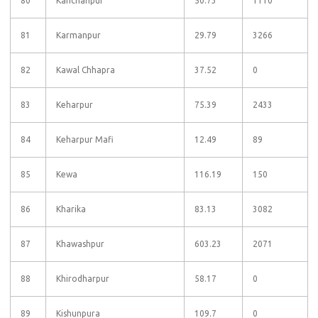
80
Kanchanpur
50.73
1110
81
Karmanpur
29.79
3266
82
Kawal Chhapra
37.52
0
83
Keharpur
75.39
2433
84
Keharpur Mafi
12.49
89
85
Kewa
116.19
150
86
Kharika
83.13
3082
87
Khawashpur
603.23
2071
88
Khirodharpur
58.17
0
89
Kishunpura
109.7
0