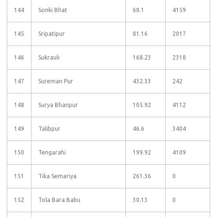
144
Sonki Bhat
68.1
4159
145
Sripatipur
81.16
2017
146
Sukrauli
168.23
2318
147
Sureman Pur
432.33
242
148
Surya Bhanpur
105.92
4112
149
Talibpur
46.6
3404
150
Tengarahi
199.92
4109
151
Tika Semariya
261.36
0
152
Tola Bara Babu
30.13
0