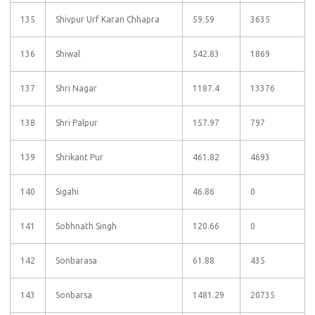
135
Shivpur Urf Karan Chhapra
59.59
3635
136
Shiwal
542.83
1869
137
Shri Nagar
1187.4
13376
138
Shri Palpur
157.97
797
139
Shrikant Pur
461.82
4693
140
Sigahi
46.86
0
141
Sobhnath Singh
120.66
0
142
Sonbarasa
61.88
435
143
Sonbarsa
1481.29
20735