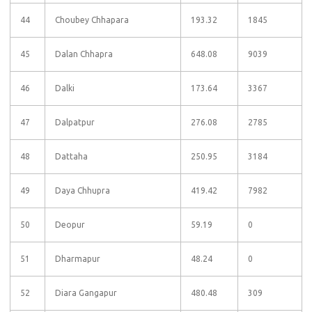
44
Choubey Chhapara
193.32
1845
45
Dalan Chhapra
648.08
9039
46
Dalki
173.64
3367
47
Dalpatpur
276.08
2785
48
Dattaha
250.95
3184
49
Daya Chhupra
419.42
7982
50
Deopur
59.19
0
51
Dharmapur
48.24
0
52
Diara Gangapur
480.48
309