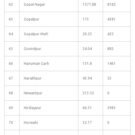
62
Gopal Nagar
1577.88
8182
63
Gopalpur
173
4381
64
Gopalpur Mafi
20.25
425
65
Govindpur
24.04
885
66
Hanuman Garh
131.8
1461
67
Harakhpur
43.94
53
68
Hewantpur
213.52
0
69
Hirdiaypur
66.31
3983
70
Horwahi
32.17
0