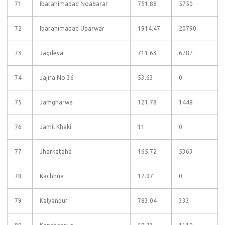
71
Ibarahimabad Noabarar
751.88
5750
72
Ibarahimabad Uparwar
1914.47
20790
73
Jagdeva
711.63
6787
74
Jajira No 36
53.63
0
75
Jamgharwa
121.78
1448
76
Jamil Khaki
11
0
77
Jharkataha
165.72
5363
78
Kachhua
12.97
0
79
Kalyanpur
783.04
333