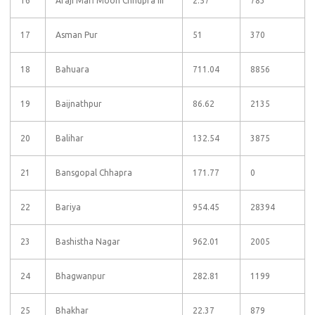
16
Araji Mafi Moon Chhupra Iii
2.57
783
17
Asman Pur
51
370
18
Bahuara
711.04
8856
19
Baijnathpur
86.62
2135
20
Balihar
132.54
3875
21
Bansgopal Chhapra
171.77
0
22
Bariya
954.45
28394
23
Bashistha Nagar
962.01
2005
24
Bhagwanpur
282.81
1199
25
Bhakhar
22.37
879