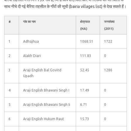
साथ नीचे दी गई बैरिया तहसील के गाँवों की सूची (bairia villages list) से देख सकते हैं।
#
गांव का नाम
क्षेत्रफल
जनसंख्या
(HA)
(2011)
1
Adhsijhua
1068.51
1722
2
Alakh Diari
111.83
0
3
Araji English Bal Govind
52.45
1286
Upadh
4
Araji English Bhawani Singh I
17.49
0
5
Araji English Bhawani Singh Ii
6.71
0
6
Araji English Hukum Raut
15.73
0