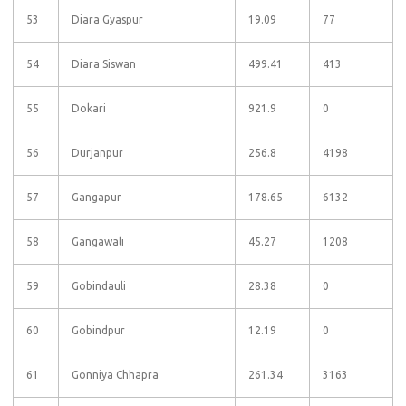
53
Diara Gyaspur
19.09
77
54
Diara Siswan
499.41
413
55
Dokari
921.9
0
56
Durjanpur
256.8
4198
57
Gangapur
178.65
6132
58
Gangawali
45.27
1208
59
Gobindauli
28.38
0
60
Gobindpur
12.19
0
61
Gonniya Chhapra
261.34
3163