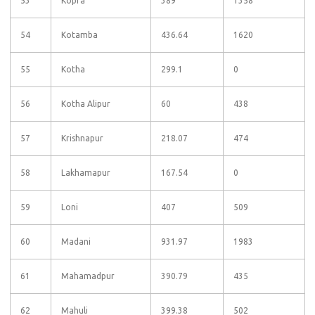
53
Kopra
389
1358
54
Kotamba
436.64
1620
55
Kotha
299.1
0
56
Kotha Alipur
60
438
57
Krishnapur
218.07
474
58
Lakhamapur
167.54
0
59
Loni
407
509
60
Madani
931.97
1983
61
Mahamadpur
390.79
435
62
Mahuli
399.38
502