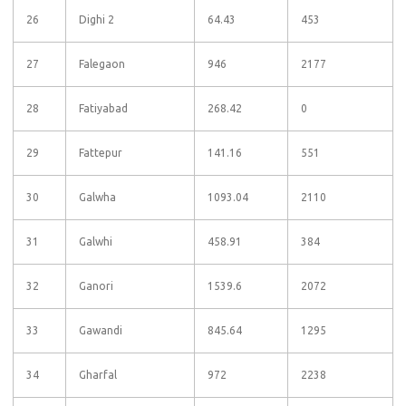
26
Dighi 2
64.43
453
27
Falegaon
946
2177
28
Fatiyabad
268.42
0
29
Fattepur
141.16
551
30
Galwha
1093.04
2110
31
Galwhi
458.91
384
32
Ganori
1539.6
2072
33
Gawandi
845.64
1295
34
Gharfal
972
2238