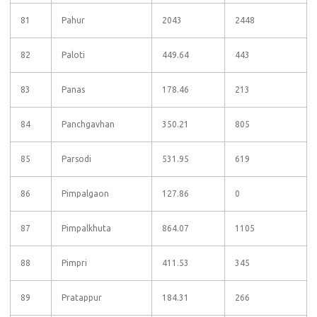
81
Pahur
2043
2448
82
Paloti
449.64
443
83
Panas
178.46
213
84
Panchgavhan
350.21
805
85
Parsodi
531.95
619
86
Pimpalgaon
127.86
0
87
Pimpalkhuta
864.07
1105
88
Pimpri
411.53
345
89
Pratappur
184.31
266