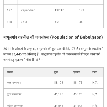
127
Zapatkhed
192.37
174
128
Zola
351
46
बाभुलगांव तहसील की जनसंख्या (Population of Babulgaon)
2011 के आंकड़ों के अनुसार, बाभुलगांव की कुल आबादी 88,173 है। बाभुलगांव तहसील में
लगभग 22,445 घर (परिवार) हैं। बाभुलगांव तहसील की जनसंख्या की विस्तृत जानकारी
सारणीबद्ध प्रारूप में नीचे दी गई है –
विवरण
कुल
ग्रामीण
शहरी
कुल जनसंख्या
88,173
88,173
N/A
पुरुष जनसंख्या
45,120
45,120
N/A
महिला जनसंख्या
43,053
43,053
N/A