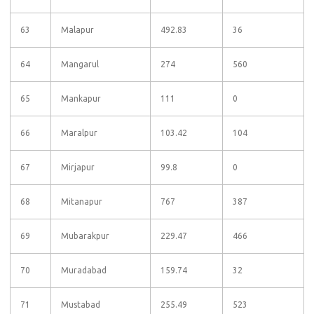
63
Malapur
492.83
36
64
Mangarul
274
560
65
Mankapur
111
0
66
Maralpur
103.42
104
67
Mirjapur
99.8
0
68
Mitanapur
767
387
69
Mubarakpur
229.47
466
70
Muradabad
159.74
32
71
Mustabad
255.49
523