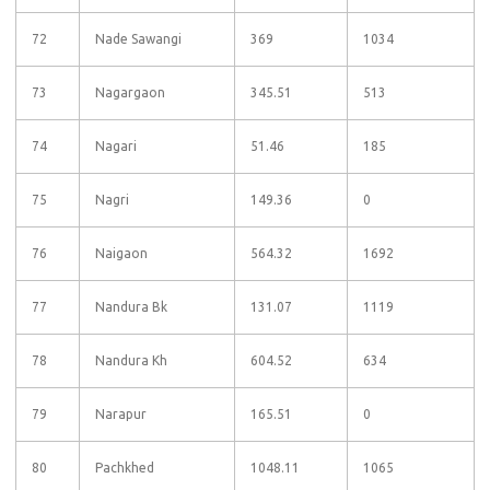
72
Nade Sawangi
369
1034
73
Nagargaon
345.51
513
74
Nagari
51.46
185
75
Nagri
149.36
0
76
Naigaon
564.32
1692
77
Nandura Bk
131.07
1119
78
Nandura Kh
604.52
634
79
Narapur
165.51
0
80
Pachkhed
1048.11
1065