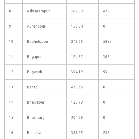
8
Ashtarampur
562.89
470
9
Aurangpur
155.84
0
10
Babhulgaon
243.66
5882
11
Bagapur
124.82
365
12
Bagwadi
394.19
93
13
Barad
478.35
0
14
Bhaiyapur
126.78
0
15
Bhatmarg
304.59
0
16
Bhiluksa
383.65
235