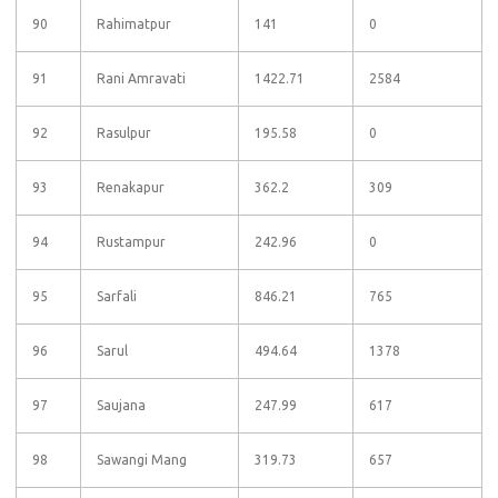
90
Rahimatpur
141
0
91
Rani Amravati
1422.71
2584
92
Rasulpur
195.58
0
93
Renakapur
362.2
309
94
Rustampur
242.96
0
95
Sarfali
846.21
765
96
Sarul
494.64
1378
97
Saujana
247.99
617
98
Sawangi Mang
319.73
657