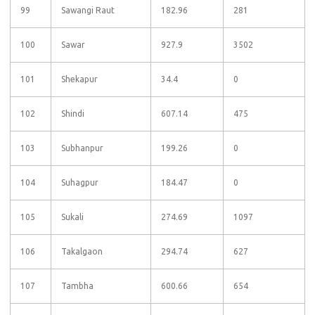
99
Sawangi Raut
182.96
281
100
Sawar
927.9
3502
101
Shekapur
34.4
0
102
Shindi
607.14
475
103
Subhanpur
199.26
0
104
Suhagpur
184.47
0
105
Sukali
274.69
1097
106
Takalgaon
294.74
627
107
Tambha
600.66
654