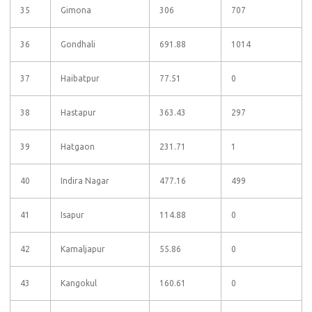
35
Gimona
306
707
36
Gondhali
691.88
1014
37
Haibatpur
77.51
0
38
Hastapur
363.43
297
39
Hatgaon
231.71
1
40
Indira Nagar
477.16
499
41
Isapur
114.88
0
42
Kamaljapur
55.86
0
43
Kangokul
160.61
0