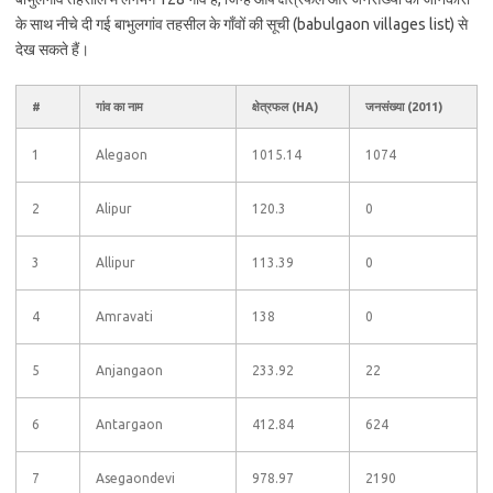
के साथ नीचे दी गई बाभुलगांव तहसील के गाँवों की सूची (babulgaon villages list) से
देख सकते हैं।
#
गांव का नाम
क्षेत्रफल (HA)
जनसंख्या (2011)
1
Alegaon
1015.14
1074
2
Alipur
120.3
0
3
Allipur
113.39
0
4
Amravati
138
0
5
Anjangaon
233.92
22
6
Antargaon
412.84
624
7
Asegaondevi
978.97
2190