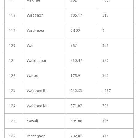
117
Virkhed
302
1091
118
Wadgaon
305.17
217
119
Waghapur
64.09
0
120
Wai
557
305
121
Walidadpur
210.47
520
122
Warud
175.9
341
123
Watkhed Bk
812.53
1287
124
Watkhed Kh
571.02
708
125
Yawali
593.08
893
126
Yerangaon
782.82
936