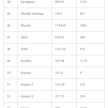
44
Karalgaon
895.91
1147
45
Khadak Sawanga
190.1
877
46
Kharda
1194.43
1805
47
Kinhi
656.91
449
48
Kolhi
1231.05
916
49
Kondha
397.98
1119
50
Kopara
531.4
0
51
Kopara 1
132.24
353
52
Kopara 2
217.75
239