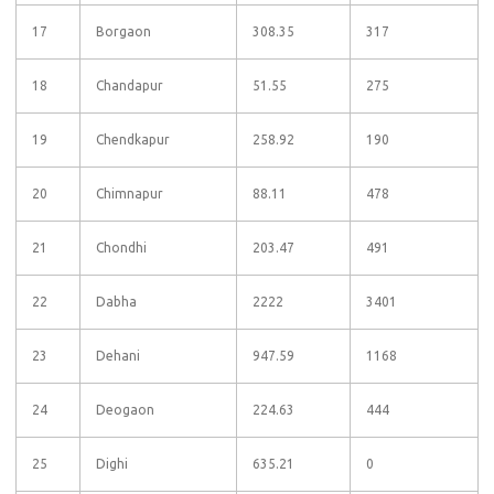
17
Borgaon
308.35
317
18
Chandapur
51.55
275
19
Chendkapur
258.92
190
20
Chimnapur
88.11
478
21
Chondhi
203.47
491
22
Dabha
2222
3401
23
Dehani
947.59
1168
24
Deogaon
224.63
444
25
Dighi
635.21
0