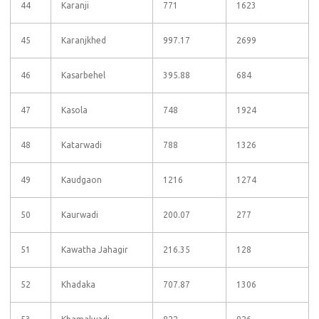
44
Karanji
771
1623
45
Karanjkhed
997.17
2699
46
Kasarbehel
395.88
684
47
Kasola
748
1924
48
Katarwadi
788
1326
49
Kaudgaon
1216
1274
50
Kaurwadi
200.07
277
51
Kawatha Jahagir
216.35
128
52
Khadaka
707.87
1306