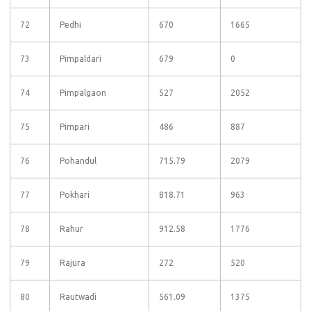
72
Pedhi
670
1665
73
Pimpaldari
679
0
74
Pimpalgaon
527
2052
75
Pimpari
486
887
76
Pohandul
715.79
2079
77
Pokhari
818.71
963
78
Rahur
912.58
1776
79
Rajura
272
520
80
Rautwadi
561.09
1375