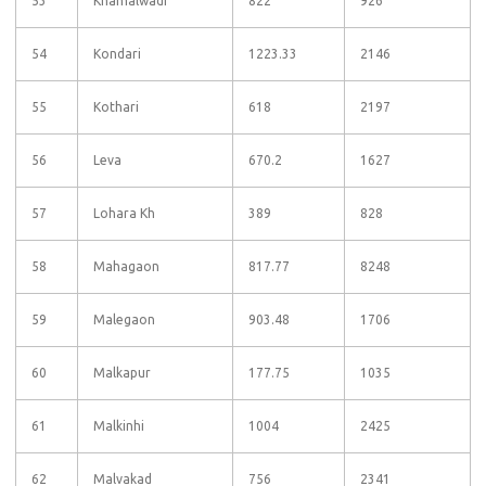
53
Khamalwadi
822
926
54
Kondari
1223.33
2146
55
Kothari
618
2197
56
Leva
670.2
1627
57
Lohara Kh
389
828
58
Mahagaon
817.77
8248
59
Malegaon
903.48
1706
60
Malkapur
177.75
1035
61
Malkinhi
1004
2425
62
Malvakad
756
2341