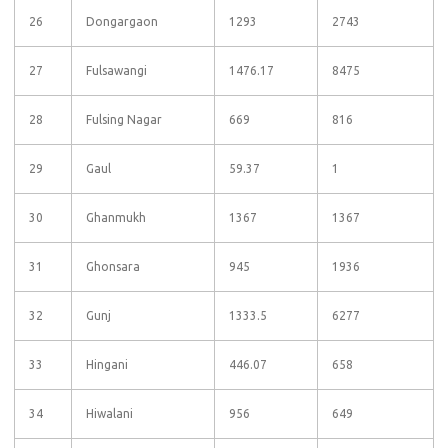
26
Dongargaon
1293
2743
27
Fulsawangi
1476.17
8475
28
Fulsing Nagar
669
816
29
Gaul
59.37
1
30
Ghanmukh
1367
1367
31
Ghonsara
945
1936
32
Gunj
1333.5
6277
33
Hingani
446.07
658
34
Hiwalani
956
649