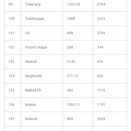
99
Tiwarang
1302.56
2764
100
Tulshinagar
1468
2533
101
Uti
688
2793
102
Vasant Nagar
268
544
103
Wadad
1345
630
104
Waghnath
371.72
656
105
Wakad Kh
445
1376
106
Wakan
1060.11
1191
107
Wakodi
960
2609