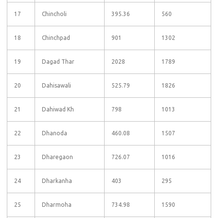
17
Chincholi
395.36
560
18
Chinchpad
901
1302
19
Dagad Thar
2028
1789
20
Dahisawali
525.79
1826
21
Dahiwad Kh
798
1013
22
Dhanoda
460.08
1507
23
Dharegaon
726.07
1016
24
Dharkanha
403
295
25
Dharmoha
734.98
1590