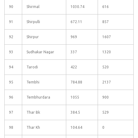
90
Shirmal
1030.74
616
91
Shirpulli
672.11
857
92
Shirpur
969
1607
93
Sudhakar Nagar
337
1320
94
Tarodi
422
520
95
Tembhi
784.88
2137
96
Tembhurdara
1055
900
97
Thar Bk
384.5
529
98
Thar Kh
104.64
0