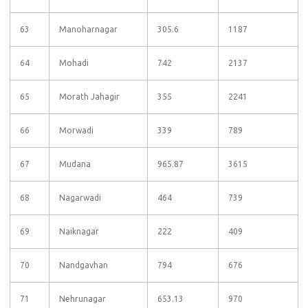
63
Manoharnagar
305.6
1187
64
Mohadi
742
2137
65
Morath Jahagir
355
2241
66
Morwadi
339
789
67
Mudana
965.87
3615
68
Nagarwadi
464
739
69
Naiknagar
222
409
70
Nandgavhan
794
676
71
Nehrunagar
653.13
970