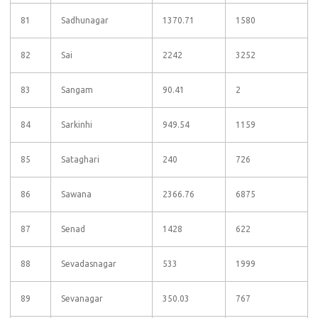
81
Sadhunagar
1370.71
1580
82
Sai
2242
3252
83
Sangam
90.41
2
84
Sarkinhi
949.54
1159
85
Sataghari
240
726
86
Sawana
2366.76
6875
87
Senad
1428
622
88
Sevadasnagar
533
1999
89
Sevanagar
350.03
767