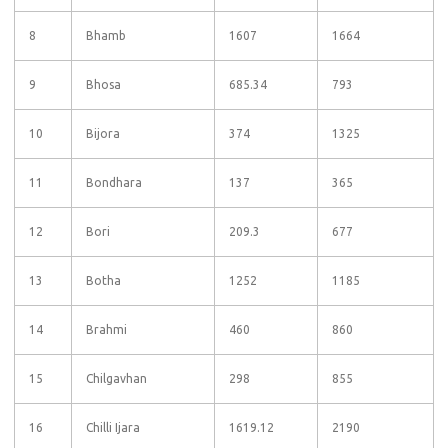
8
Bhamb
1607
1664
9
Bhosa
685.34
793
10
Bijora
374
1325
11
Bondhara
137
365
12
Bori
209.3
677
13
Botha
1252
1185
14
Brahmi
460
860
15
Chilgavhan
298
855
16
Chilli Ijara
1619.12
2190