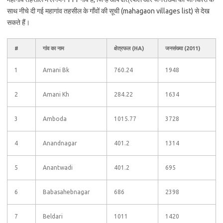
साथ नीचे दी गई महागांव तहसील के गाँवों की सूची (mahagaon villages list) से देख
सकते हैं।
#
गांव का नाम
क्षेत्रफल (HA)
जनसंख्या (2011)
1
Amani Bk
760.24
1948
2
Amani Kh
284.22
1634
3
Amboda
1015.77
3728
4
Anandnagar
401.2
1314
5
Anantwadi
401.2
695
6
Babasahebnagar
686
2398
7
Beldari
1011
1420