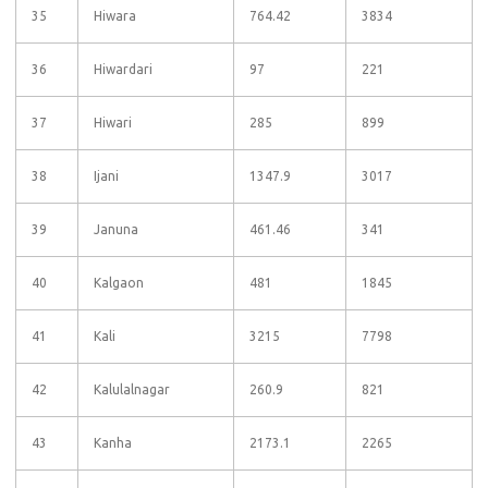
35
Hiwara
764.42
3834
36
Hiwardari
97
221
37
Hiwari
285
899
38
Ijani
1347.9
3017
39
Januna
461.46
341
40
Kalgaon
481
1845
41
Kali
3215
7798
42
Kalulalnagar
260.9
821
43
Kanha
2173.1
2265