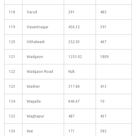
118
Varud
291
485
119
Vasantnagar
456.32
391
120
Vithalwadi
252.93
467
121
Wadgaon
1253.02
1809
122
Wadgaon Road
N/A
123
Wadner
317.86
413
124
Wagada
646.67
10
125
Waghapur
487
437
126
Wai
171
382