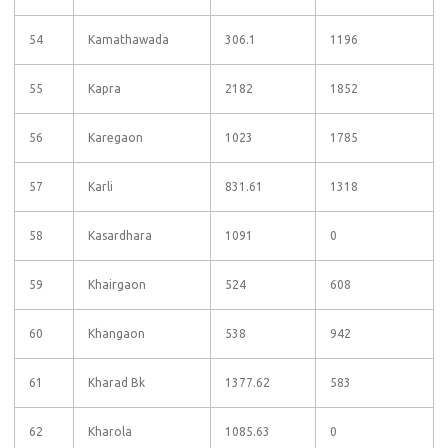
54
Kamathawada
306.1
1196
55
Kapra
2182
1852
56
Karegaon
1023
1785
57
Karli
831.61
1318
58
Kasardhara
1091
0
59
Khairgaon
524
608
60
Khangaon
538
942
61
Kharad Bk
1377.62
583
62
Kharola
1085.63
0