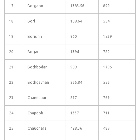
17
Borgaon
1383.56
899
18
Bori
188.64
554
19
Borisinh
960
1539
20
Borjai
1394
782
21
Bothbodan
989
1796
22
Bothgavhan
255.84
555
23
Chandapur
877
769
24
Chapdoh
1337
711
25
Chaudhara
428.36
489