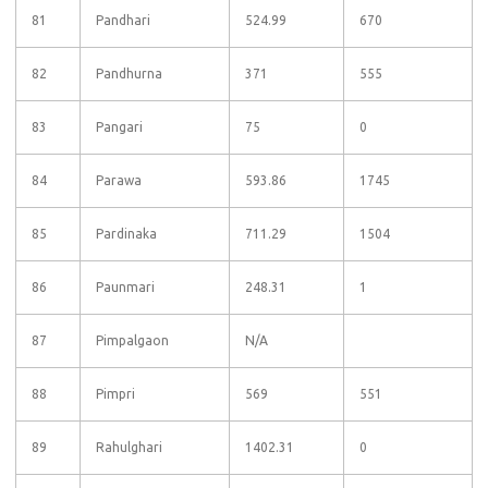
81
Pandhari
524.99
670
82
Pandhurna
371
555
83
Pangari
75
0
84
Parawa
593.86
1745
85
Pardinaka
711.29
1504
86
Paunmari
248.31
1
87
Pimpalgaon
N/A
88
Pimpri
569
551
89
Rahulghari
1402.31
0