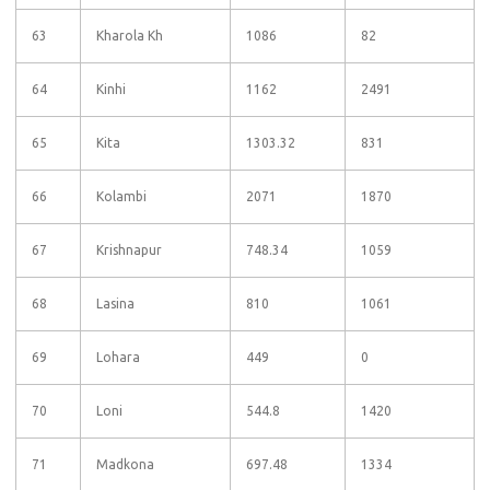
63
Kharola Kh
1086
82
64
Kinhi
1162
2491
65
Kita
1303.32
831
66
Kolambi
2071
1870
67
Krishnapur
748.34
1059
68
Lasina
810
1061
69
Lohara
449
0
70
Loni
544.8
1420
71
Madkona
697.48
1334