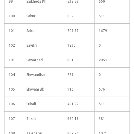
99
Saikheda Kh
532.59
560
100
Sakur
602
611
101
Salod
709.77
1679
102
Savitri
1230
0
103
Sawargad
881
2053
104
Shiwandhari
759
0
105
Shiwani Bk
916
676
106
Sukali
491.22
511
107
Takali
672.19
381
108
Talegaon
867.24
1971