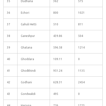
35
Dudhana
362
575
36
Echori
800
1021
37
Gahuli Hetti
510
811
38
Ganeshpur
439.86
504
39
Ghatana
596.58
1214
40
Ghoddara
109.11
0
41
Ghodkhindi
951.24
1135
42
Godhani
628.31
2454
43
Gondwakdi
495
0
44
Harjuna
726
1723