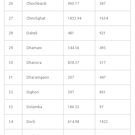
26
Chinchbardi
960.17
587
27
Chinchghat
1833.94
1634
28
Daheli
481
921
29
Dhamani
344.56
495
30
Dhanora
838.37
517
31
Dharamgaon
207
447
32
Dighori
597
801
33
Dolamba
186.55
97
34
Dorli
614.98
1822