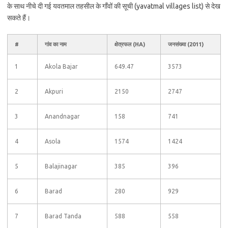
के साथ नीचे दी गई यवतमाल तहसील के गाँवों की सूची (yavatmal villages list) से देख
सकते हैं।
#
गांव का नाम
क्षेत्रफल (HA)
जनसंख्या (2011)
1
Akola Bajar
649.47
3573
2
Akpuri
2150
2747
3
Anandnagar
158
741
4
Asola
1574
1424
5
Balajinagar
385
396
6
Barad
280
929
7
Barad Tanda
588
558