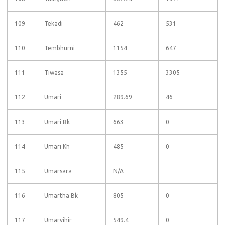
109
Tekadi
462
531
110
Tembhurni
1154
647
111
Tiwasa
1355
3305
112
Umari
289.69
46
113
Umari Bk
663
0
114
Umari Kh
485
0
115
Umarsara
N/A
116
Umartha Bk
805
0
117
Umarvihir
549.4
0