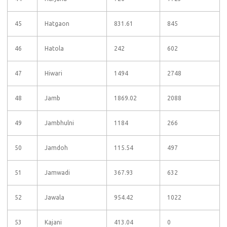
45
Hatgaon
831.61
845
46
Hatola
242
602
47
Hiwari
1494
2748
48
Jamb
1869.02
2088
49
Jambhulni
1184
266
50
Jamdoh
115.54
497
51
Jamwadi
367.93
632
52
Jawala
954.42
1022
53
Kajani
413.04
0