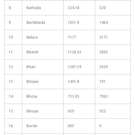
8
Barbada
324.18
320
9
Bechkheda
1051.9
1464
10
Belura
1177
2171
11
Bhamb
1128.63
2892
12
Bhari
1287.39
3020
13
Bhisani
1491.8
791
14
Bhosa
735.05
7965
15
Bhoyar
639
922
16
Borda
603
0