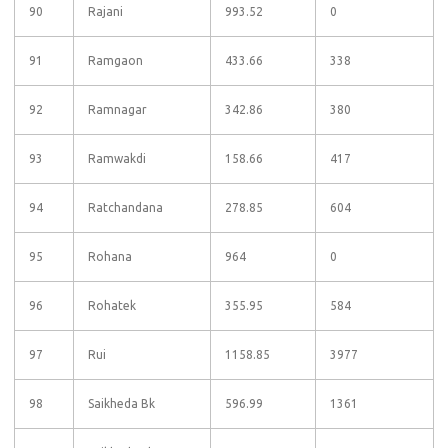
90
Rajani
993.52
0
91
Ramgaon
433.66
338
92
Ramnagar
342.86
380
93
Ramwakdi
158.66
417
94
Ratchandana
278.85
604
95
Rohana
964
0
96
Rohatek
355.95
584
97
Rui
1158.85
3977
98
Saikheda Bk
596.99
1361