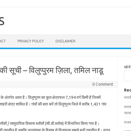
S
ACT
PRIVACY POLICY
DISCLAIMER
खोजें
की सूची – विलुप्‍पुरम ज़िला, तमिल नाडू
0 Comment
Rec
 के अंतर्गत आता है। विलुप्‍पुरम का कुल क्षेत्रफल 7,194 वर्ग किमी है जिसमें
भारत
ी क्षेत्र शामिल है। गांवों की बात करें तो विलुप्‍पुरम जिले में करीब 1,431 गांव
भारत
जानक
राजस
 ब्लॉकों / सामुदायिक विकास ब्लॉकों (सी.डी.ब्लॉक) में विभाजित किया गया है।
बड़ी तहसील है जबकि जनसंख्या के हिसाब से विलुप्‍पुरम सबसे बड़ी तहसील है। वानूर