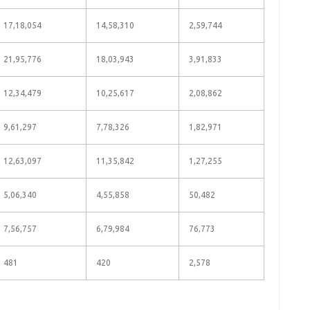
17,18,054
14,58,310
2,59,744
21,95,776
18,03,943
3,91,833
12,34,479
10,25,617
2,08,862
9,61,297
7,78,326
1,82,971
12,63,097
11,35,842
1,27,255
5,06,340
4,55,858
50,482
7,56,757
6,79,984
76,773
481
420
2,578