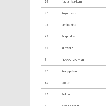
26
Katrambakkam
27
Kayalmedu
28
Kenippattu
29
Kilappakkam
30
Kiliyanur
31
Kilkoothapakkam
32
Kodippakkam
33
Kodur
34
Koluveri
35
Komadippattu