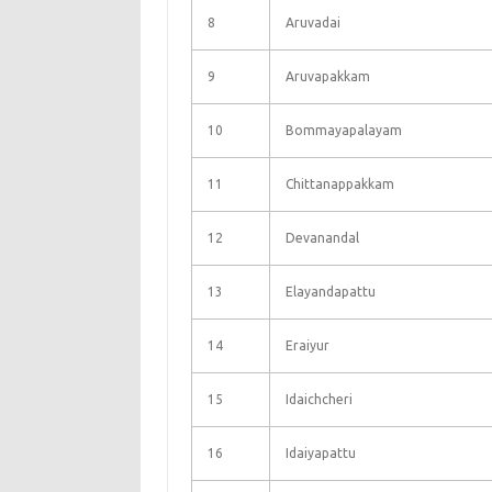
8
Aruvadai
9
Aruvapakkam
10
Bommayapalayam
11
Chittanappakkam
12
Devanandal
13
Elayandapattu
14
Eraiyur
15
Idaichcheri
16
Idaiyapattu