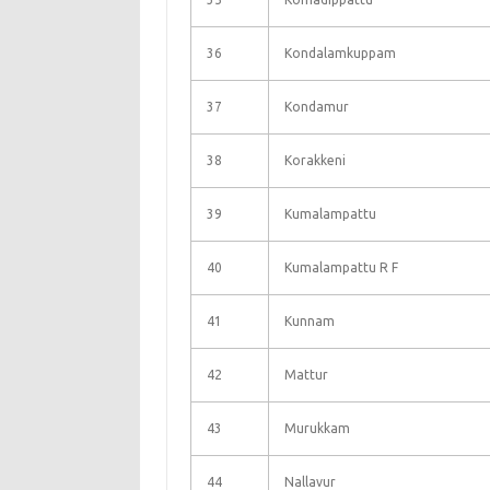
36
Kondalamkuppam
37
Kondamur
38
Korakkeni
39
Kumalampattu
40
Kumalampattu R F
41
Kunnam
42
Mattur
43
Murukkam
44
Nallavur