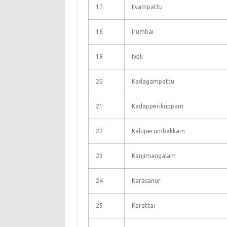
17
Ilvampattu
18
Irumbai
19
Iveli
20
Kadagampattu
21
Kadapperikuppam
22
Kaluperumbakkam
23
Kanjimangalam
24
Karasanur
25
Karattai