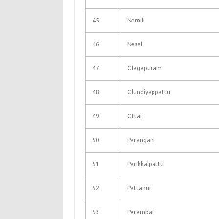
45
Nemili
46
Nesal
47
Olagapuram
48
Olundiyappattu
49
Ottai
50
Parangani
51
Parikkalpattu
52
Pattanur
53
Perambai