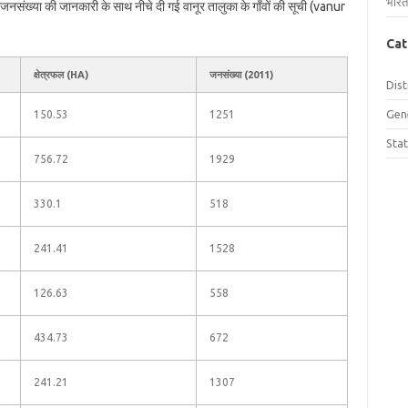
भारत
और जनसंख्या की जानकारी के साथ नीचे दी गई वानूर तालुका के गाँवों की सूची (vanur
Cat
क्षेत्रफल (HA)
जनसंख्या (2011)
Dist
Gen
150.53
1251
Sta
756.72
1929
330.1
518
241.41
1528
126.63
558
434.73
672
241.21
1307