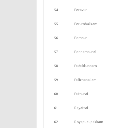
54
Peravur
55
Perumbakkam
56
Pombur
57
Ponnampundi
58
Pudukkuppam
59
Pulichapallam
60
Puthurai
61
Rayattai
62
Royapudupakkam