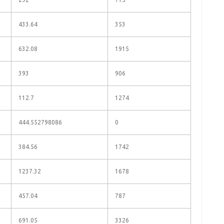
433.64
353
632.08
1915
393
906
112.7
1274
444.552798086
0
384.56
1742
1237.32
1678
457.04
787
691.05
3326