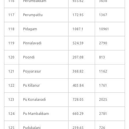
116
Perumbakkam
935.62
3638
117
Perumpattu
172.95
1367
118
Pidagam
1087.1
10961
119
Pinnalavadi
524.59
2790
120
Poondi
207.08
813
121
Poyyarasur
368.82
1162
122
Pu Killanur
403.84
1761
123
Pu Konalavadi
728.05
2025
124
Pu Mambakkam
660.29
2781
125
Pudukalani
239.65
726