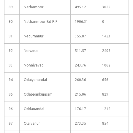
89
Nathamoor
495.12
3022
90
Nathanmoor Bit R F
1906.31
0
91
Nedumanur
355.07
1423
92
Neivanai
511.57
2405
93
Nonaiyavadi
243.76
1062
94
Odaiyanandal
260.36
656
95
Odappankuppam
215.06
829
96
Oddanandal
176.17
1212
97
Olaiyanur
273.35
854