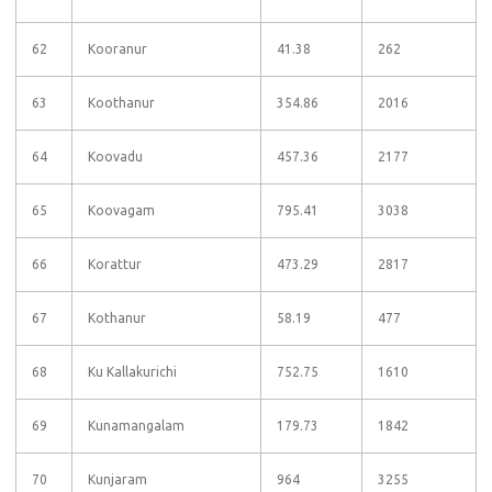
62
Kooranur
41.38
262
63
Koothanur
354.86
2016
64
Koovadu
457.36
2177
65
Koovagam
795.41
3038
66
Korattur
473.29
2817
67
Kothanur
58.19
477
68
Ku Kallakurichi
752.75
1610
69
Kunamangalam
179.73
1842
70
Kunjaram
964
3255