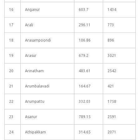
16
Anganur
603.7
1434
17
Arali
296.11
773
18
Arasampoondi
106.86
896
19
Arasur
679.2
3021
20
Arinatham
483.61
2542
21
Arumbalavadi
164.67
421
22
Arumpattu
332.03
1758
23
Asanur
789.15
2591
24
Athipakkam
314.65
2071