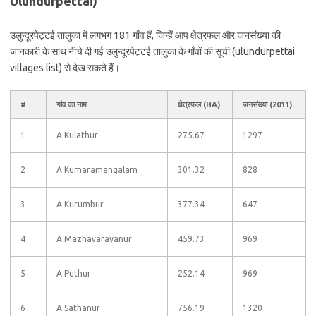
Ulundurpettai)
उलुन्‍दूरपेट्टई तालुका में लगभग 181 गाँव हैं, जिन्हें आप क्षेत्रफल और जनसंख्या की
जानकारी के साथ नीचे दी गई उलुन्‍दूरपेट्टई तालुका के गाँवों की सूची (ulundurpettai
villages list) से देख सकते हैं।
#
गांव का नाम
क्षेत्रफल (HA)
जनसंख्या (2011)
1
A Kulathur
275.67
1297
2
A Kumaramangalam
301.32
828
3
A Kurumbur
377.34
647
4
A Mazhavarayanur
459.73
969
5
A Puthur
252.14
969
6
A Sathanur
756.19
1320