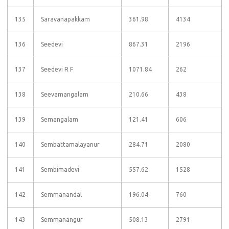
135
Saravanapakkam
361.98
4134
136
Seedevi
867.31
2196
137
Seedevi R F
1071.84
262
138
Seevamangalam
210.66
438
139
Semangalam
121.41
606
140
Sembattamalayanur
284.71
2080
141
Sembimadevi
557.62
1528
142
Semmanandal
196.04
760
143
Semmanangur
508.13
2791