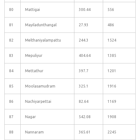
80
Mattigai
300.44
556
81
Mayiladunthangal
27.93
486
82
Melthaniyalampattu
244.3
1524
83
Mepuliyur
404.64
1385
84
Mettathur
397.7
1201
85
Moolasamudram
325.1
1916
86
Nachiyarpettai
82.64
1169
87
Nagar
542.08
1908
88
Nannaram
365.61
2245