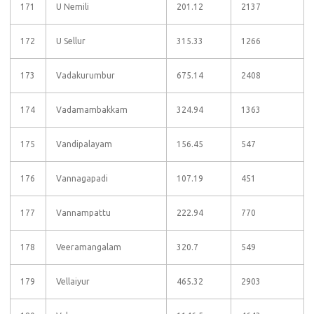
171
U Nemili
201.12
2137
172
U Sellur
315.33
1266
173
Vadakurumbur
675.14
2408
174
Vadamambakkam
324.94
1363
175
Vandipalayam
156.45
547
176
Vannagapadi
107.19
451
177
Vannampattu
222.94
770
178
Veeramangalam
320.7
549
179
Vellaiyur
465.32
2903