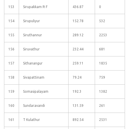
153
Sirupakkam R F
436.87
0
154
Sirupuliyur
152.78
532
155
Siruthannur
289.12
2253
156
Siruvathur
232.44
681
157
Sithanangur
259.11
1835
158
Sivapattinam
79.24
759
159
Somasipalayam
192.3
1382
160
Sundaravandi
131.59
261
161
T Kulathur
892.54
2531