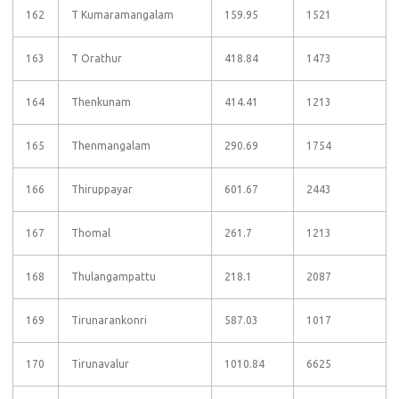
162
T Kumaramangalam
159.95
1521
163
T Orathur
418.84
1473
164
Thenkunam
414.41
1213
165
Thenmangalam
290.69
1754
166
Thiruppayar
601.67
2443
167
Thomal
261.7
1213
168
Thulangampattu
218.1
2087
169
Tirunarankonri
587.03
1017
170
Tirunavalur
1010.84
6625