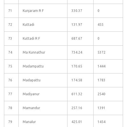
71
Kunjaram R F
330.37
0
72
Kuttadi
131.97
455
73
Kuttadi R F
687.67
0
74
Ma Kunnathur
734.24
5372
75
Madampattu
170.65
1444
76
Madapattu
174.58
1783
77
Madiyanur
611.32
2540
78
Mamandur
257.16
1391
79
Manalur
425.01
1454