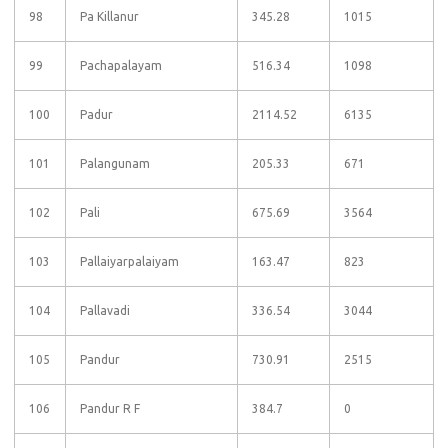
98
Pa Killanur
345.28
1015
99
Pachapalayam
516.34
1098
100
Padur
2114.52
6135
101
Palangunam
205.33
671
102
Pali
675.69
3564
103
Pallaiyarpalaiyam
163.47
823
104
Pallavadi
336.54
3044
105
Pandur
730.91
2515
106
Pandur R F
384.7
0