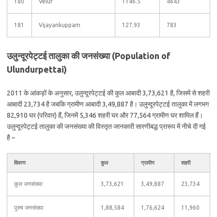
180
Velur
1146.5
4643
181
Vijayankuppam
127.93
783
उलुन्‍दूरपेट्टई तालुका की जनसंख्या (Population of
Ulundurpettai)
2011 के आंकड़ों के अनुसार, उलुन्‍दूरपेट्टई की कुल आबादी 3,73,621 है, जिसमें से शहरी
आबादी 23,734 है जबकि ग्रामीण आबादी 3,49,887 है। उलुन्‍दूरपेट्टई तालुका में लगभग
82,910 घर (परिवार) हैं, जिनमें 5,346 शहरी घर और 77,564 ग्रामीण घर शामिल हैं।
उलुन्‍दूरपेट्टई तालुका की जनसंख्या की विस्तृत जानकारी सारणीबद्ध प्रारूप में नीचे दी गई
है –
विवरण
कुल
ग्रामीण
शहरी
कुल जनसंख्या
3,73,621
3,49,887
23,734
पुरुष जनसंख्या
1,88,584
1,76,624
11,960