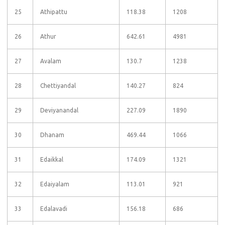
25
Athipattu
118.38
1208
26
Athur
642.61
4981
27
Avalam
130.7
1238
28
Chettiyandal
140.27
824
29
Deviyanandal
227.09
1890
30
Dhanam
469.44
1066
31
Edaikkal
174.09
1321
32
Edaiyalam
113.01
921
33
Edalavadi
156.18
686