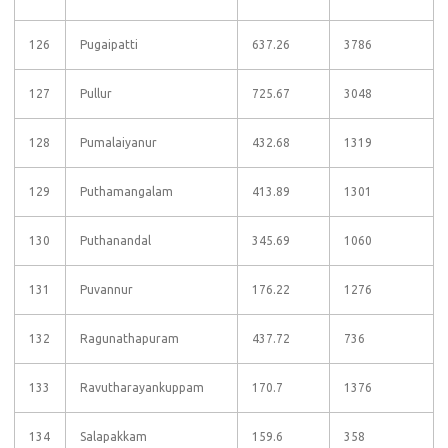
126
Pugaipatti
637.26
3786
127
Pullur
725.67
3048
128
Pumalaiyanur
432.68
1319
129
Puthamangalam
413.89
1301
130
Puthanandal
345.69
1060
131
Puvannur
176.22
1276
132
Ragunathapuram
437.72
736
133
Ravutharayankuppam
170.7
1376
134
Salapakkam
159.6
358