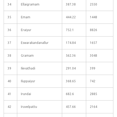
34
Ellaigramam
387.38
2550
35
Emam
444.22
1448
36
Eraiyur
752.1
8826
37
Eswarakandanallur
174.84
1657
38
Gramam
562.36
3048
39
Ilevathadi
291.04
399
40
Iluppaiyur
368.65
742
41
Irundai
682.6
2885
42
Iruvelpattu
457.66
2164