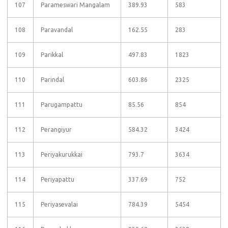
107
Parameswari Mangalam
389.93
583
108
Paravandal
162.55
283
109
Parikkal
497.83
1823
110
Parindal
603.86
2325
111
Parugampattu
85.56
854
112
Perangiyur
584.32
3424
113
Periyakurukkai
793.7
3634
114
Periyapattu
337.69
752
115
Periyasevalai
784.39
5454