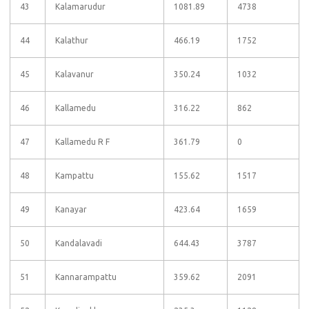
43
Kalamarudur
1081.89
4738
44
Kalathur
466.19
1752
45
Kalavanur
350.24
1032
46
Kallamedu
316.22
862
47
Kallamedu R F
361.79
0
48
Kampattu
155.62
1517
49
Kanayar
423.64
1659
50
Kandalavadi
644.43
3787
51
Kannarampattu
359.62
2091