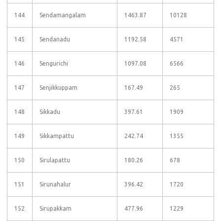
144
Sendamangalam
1463.87
10128
145
Sendanadu
1192.58
4571
146
Sengurichi
1097.08
6566
147
Senjikkuppam
167.49
265
148
Sikkadu
397.61
1909
149
Sikkampattu
242.74
1355
150
Sirulapattu
180.26
678
151
Sirunahalur
396.42
1720
152
Sirupakkam
477.96
1229