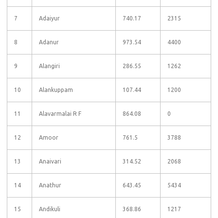
7
Adaiyur
740.17
2315
8
Adanur
973.54
4400
9
Alangiri
286.55
1262
10
Alankuppam
107.44
1200
11
Alavarmalai R F
864.08
0
12
Amoor
761.5
3788
13
Anaivari
314.52
2068
14
Anathur
643.45
5434
15
Andikuli
368.86
1217