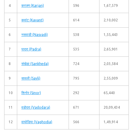
4
करजण (Karjan)
596
1,67,579
5
कवांट (Kavant)
614
2,10,002
6
नसवाडी (Nasvadi)
538
1,55,443
7
पादरा (Padra)
535
2,65,901
8
संखेडा (Sankheda)
724
2,03,584
9
सावली (Savli)
795
2,55,009
10
शिनोर (Sinor)
292
65,440
11
वडोदरा (Vadodara)
671
20,09,434
12
वाघोडिया (Vaghodia)
566
1,49,914