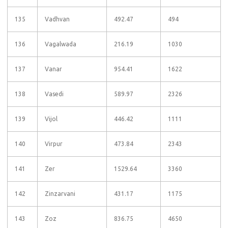
135
Vadhvan
492.47
494
136
Vagalwada
216.19
1030
137
Vanar
954.41
1622
138
Vasedi
589.97
2326
139
Vijol
446.42
1111
140
Virpur
473.84
2343
141
Zer
1529.64
3360
142
Zinzarvani
431.17
1175
143
Zoz
836.75
4650