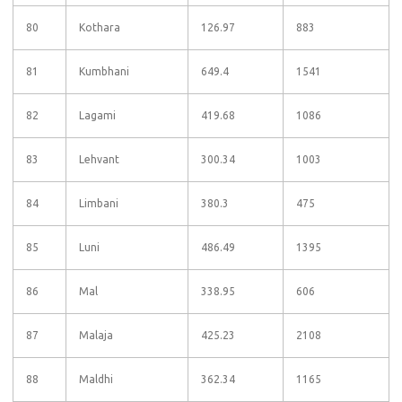
80
Kothara
126.97
883
81
Kumbhani
649.4
1541
82
Lagami
419.68
1086
83
Lehvant
300.34
1003
84
Limbani
380.3
475
85
Luni
486.49
1395
86
Mal
338.95
606
87
Malaja
425.23
2108
88
Maldhi
362.34
1165