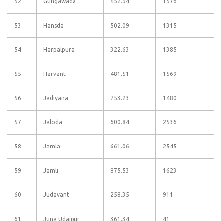
52
Gungawada
452.94
1576
53
Hansda
502.09
1315
54
Harpalpura
322.63
1385
55
Harvant
481.51
1569
56
Jadiyana
753.23
1480
57
Jaloda
600.84
2536
58
Jamla
661.06
2545
59
Jamli
875.53
1623
60
Judavant
258.35
911
61
Juna Udaipur
361.34
41