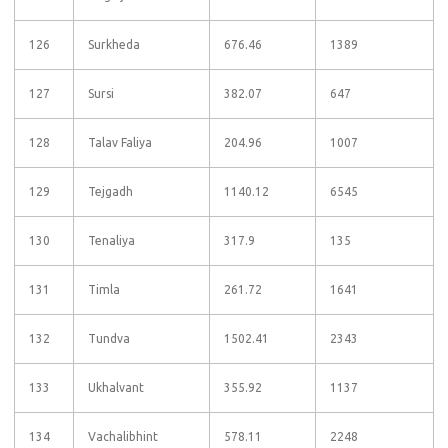
126
Surkheda
676.46
1389
127
Sursi
382.07
647
128
Talav Faliya
204.96
1007
129
Tejgadh
1140.12
6545
130
Tenaliya
317.9
135
131
Timla
261.72
1641
132
Tundva
1502.41
2343
133
Ukhalvant
355.92
1137
134
Vachalibhint
578.11
2248