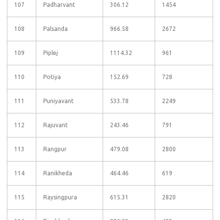
107
Padharvant
306.12
1454
108
Palsanda
966.58
2672
109
Piplej
1114.32
961
110
Potiya
152.69
728
111
Puniyavant
533.78
2249
112
Rajuvant
243.46
791
113
Rangpur
479.08
2800
114
Ranikheda
464.46
619
115
Raysingpura
615.31
2820