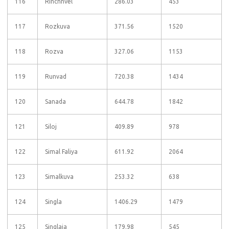
116
Rinchhvel
286.03
453
117
Rozkuva
371.56
1520
118
Rozva
327.06
1153
119
Runvad
720.38
1434
120
Sanada
644.78
1842
121
Siloj
409.89
978
122
Simal Faliya
611.92
2064
123
Simalkuva
253.32
638
124
Singla
1406.29
1479
125
Singlaja
179.98
545