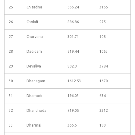
25
Chisadiya
566.24
3165
26
Chokdi
886.86
975
27
Chorvana
301.71
908
28
Dadigam
519.44
1053
29
Devaliya
802.9
3784
30
Dhadagam
1612.53
1670
31
Dhamodi
196.03
634
32
Dhandhoda
719.05
3312
33
Dharmaj
366.6
199