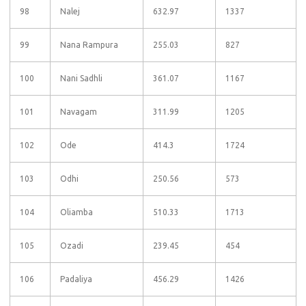
98
Nalej
632.97
1337
99
Nana Rampura
255.03
827
100
Nani Sadhli
361.07
1167
101
Navagam
311.99
1205
102
Ode
414.3
1724
103
Odhi
250.56
573
104
Oliamba
510.33
1713
105
Ozadi
239.45
454
106
Padaliya
456.29
1426