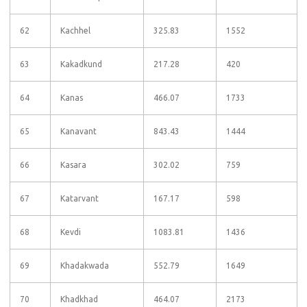
62
Kachhel
325.83
1552
63
Kakadkund
217.28
420
64
Kanas
466.07
1733
65
Kanavant
843.43
1444
66
Kasara
302.02
759
67
Katarvant
167.17
598
68
Kevdi
1083.81
1436
69
Khadakwada
552.79
1649
70
Khadkhad
464.07
2173