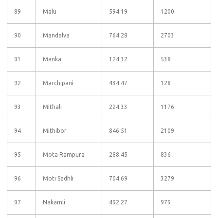
89
Malu
594.19
1200
90
Mandalva
764.28
2703
91
Manka
124.32
538
92
Marchipani
434.47
128
93
Mithali
224.33
1176
94
Mithibor
846.51
2109
95
Mota Rampura
288.45
836
96
Moti Sadhli
704.69
3279
97
Nakamli
492.27
979