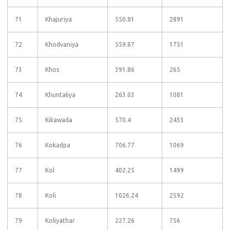
71
Khajuriya
550.81
2891
72
Khodvaniya
559.87
1751
73
Khos
391.86
265
74
Khuntaliya
263.03
1081
75
Kikawada
570.4
2433
76
Kokadpa
706.77
1069
77
Kol
402.25
1499
78
Koli
1026.24
2592
79
Koliyathar
227.26
756