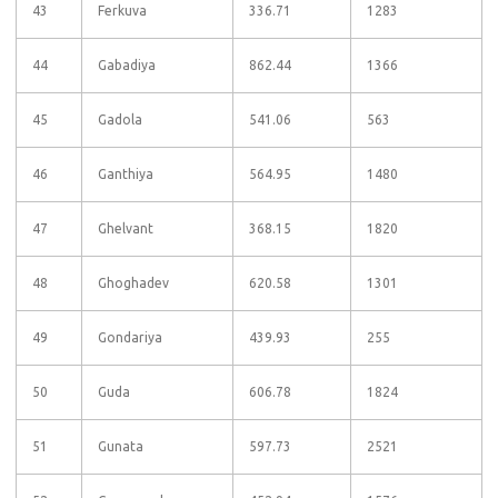
43
Ferkuva
336.71
1283
44
Gabadiya
862.44
1366
45
Gadola
541.06
563
46
Ganthiya
564.95
1480
47
Ghelvant
368.15
1820
48
Ghoghadev
620.58
1301
49
Gondariya
439.93
255
50
Guda
606.78
1824
51
Gunata
597.73
2521