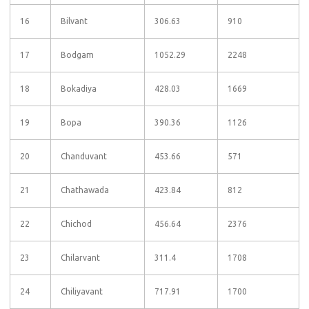
16
Bilvant
306.63
910
17
Bodgam
1052.29
2248
18
Bokadiya
428.03
1669
19
Bopa
390.36
1126
20
Chanduvant
453.66
571
21
Chathawada
423.84
812
22
Chichod
456.64
2376
23
Chilarvant
311.4
1708
24
Chiliyavant
717.91
1700