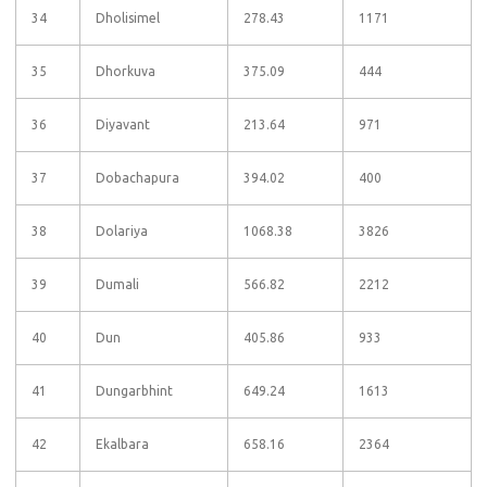
34
Dholisimel
278.43
1171
35
Dhorkuva
375.09
444
36
Diyavant
213.64
971
37
Dobachapura
394.02
400
38
Dolariya
1068.38
3826
39
Dumali
566.82
2212
40
Dun
405.86
933
41
Dungarbhint
649.24
1613
42
Ekalbara
658.16
2364