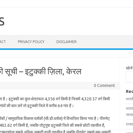
S
ACT
PRIVACY POLICY
DISCLAIMER
खोजें
 सूची – इटुक्की ज़िला, केरल
0 Comment
Rec
ा है। इटुक्की का कुल क्षेत्रफल 4,356 वर्ग किमी है जिसमें 4,320.57 वर्ग किमी
भारत
ांवों की बात करें तो इटुक्की जिले में करीब 64 गांव हैं।
भारत
जानक
लॉकों / सामुदायिक विकास ब्लॉकों (सी.डी.ब्लॉक) में विभाजित किया गया है। पीरुमेट्
राजस
02.62 वर्ग किमी है, जबकि तोटुपुष़ा इटुक्की जिले की सबसे छोटी तहसील है,
ं उटुम्बनचोला सबसे अधिक आबादी वाली तहसील है जबकि पीरुमेट् सबसे कम आबादी