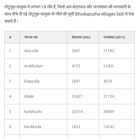
तोटुपुष़ा तालुका में लगभग 19 गाँव हैं, जिन्हें आप क्षेत्रफल और जनसंख्या की जानकारी के
साथ नीचे दी गई तोटुपुष़ा तालुका के गाँवों की सूची (thodupuzha villages list) से देख
सकते हैं।
#
गांव का नाम
क्षेत्रफल (HA)
जनसंख्या (2011)
1
Alacode
2661
11182
2
Arakkulam
4135
12421
3
Elappally
2687
4320
4
Idukki
32427
21724
5
Kanjikuzhi
22354
26809
6
Karikkode
1852
14242