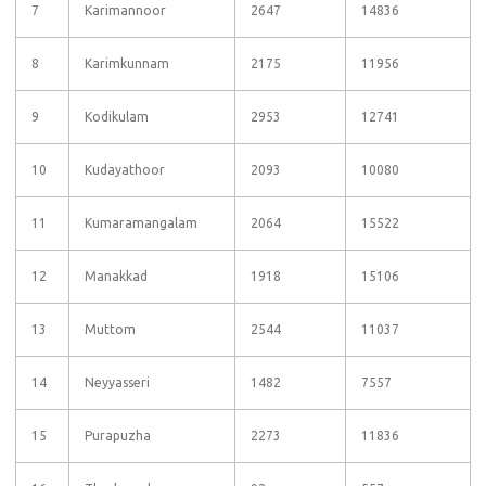
7
Karimannoor
2647
14836
8
Karimkunnam
2175
11956
9
Kodikulam
2953
12741
10
Kudayathoor
2093
10080
11
Kumaramangalam
2064
15522
12
Manakkad
1918
15106
13
Muttom
2544
11037
14
Neyyasseri
1482
7557
15
Purapuzha
2273
11836