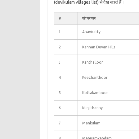
(devikulam villages list) से देख सकते हैं।
#
गांव का नाम
1
Anaviratty
2
Kannan Devan Hills
3
Kanthalloor
4
Keezhanthoor
5
Kottakamboor
6
Kunjithanny
7
Mankulam
8
Mannamkandam