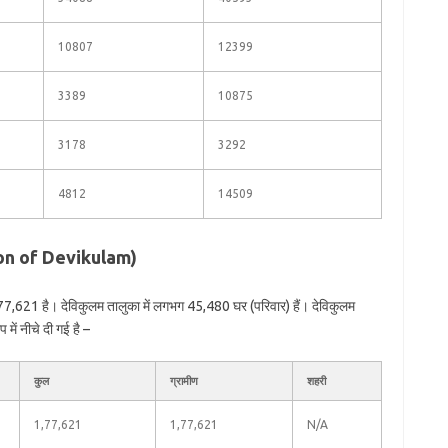
10807
12399
3389
10875
3178
3292
4812
14509
tion of Devikulam)
77,621 है। देविकुलम तालुका में लगभग 45,480 घर (परिवार) हैं। देविकुलम
में नीचे दी गई है –
कुल
ग्रामीण
शहरी
1,77,621
1,77,621
N/A