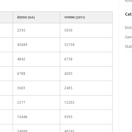
भारत
Cat
क्षेत्रफल (HA)
जनसंख्या (2011)
Dist
2392
5050
Gen
45689
55738
Sta
4842
6758
6788
4205
3603
2405
2577
12202
10446
9595
34088
40593