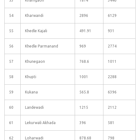
53
Khamgaon
1814
3440
54
Kharwandi
2896
6129
55
Khedle Kajali
491.91
931
56
Khedle Parmanand
969
2774
57
Khunegaon
768.6
1011
58
Khupti
1001
2288
59
Kukana
565.8
6396
60
Landewadi
1215
2112
61
Lekurwali Akhada
396
581
62
Loharwadi
878.68
798