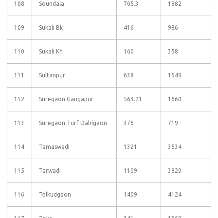
108
Soundala
705.3
1882
109
Sukali Bk
416
986
110
Sukali Kh
160
358
111
Sultanpur
638
1549
112
Suregaon Gangapur
563.21
1660
113
Suregaon Turf Dahigaon
376
719
114
Tamaswadi
1321
3534
115
Tarwadi
1109
3820
116
Telkudgaon
1409
4124