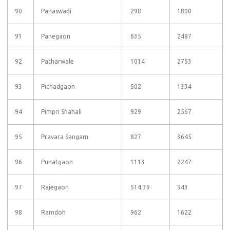
90
Panaswadi
298
1800
91
Panegaon
635
2487
92
Patharwale
1014
2753
93
Pichadgaon
502
1334
94
Pimpri Shahali
929
2567
95
Pravara Sangam
827
3645
96
Punatgaon
1113
2247
97
Rajegaon
514.39
943
98
Ramdoh
962
1622