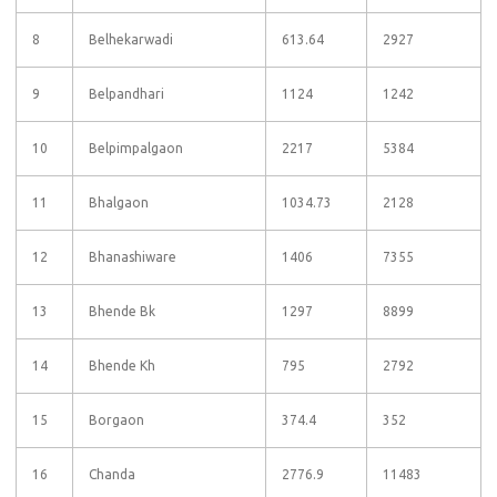
8
Belhekarwadi
613.64
2927
9
Belpandhari
1124
1242
10
Belpimpalgaon
2217
5384
11
Bhalgaon
1034.73
2128
12
Bhanashiware
1406
7355
13
Bhende Bk
1297
8899
14
Bhende Kh
795
2792
15
Borgaon
374.4
352
16
Chanda
2776.9
11483