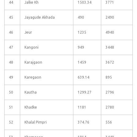
44
Jalke Kh
1503.34
3771
45
Jayagude Akhada
490
2490
46
Jeur
1235
4940
47
Kangoni
949
3448
48
Karajgaon
1459
3672
49
Karegaon
639.14
895
50
Kautha
1299.27
2796
51
Khadke
1181
2780
52
Khalal Pimpri
374.76
556