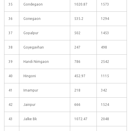
35
Gondegaon
1020.87
1573
36
Gonegaon
535.2
1294
37
Gopalpur
502
1453
38
Goyegavhan
247
498
39
Handi Nimgaon
786
2542
40
Hingoni
452.97
1115
41
Imampur
218
342
42
Jainpur
666
1524
43
Jalke Bk
1072.47
2048