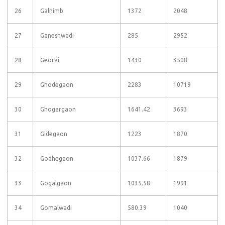
26
Galnimb
1372
2048
27
Ganeshwadi
285
2952
28
Georai
1430
3508
29
Ghodegaon
2283
10719
30
Ghogargaon
1641.42
3693
31
Gidegaon
1223
1870
32
Godhegaon
1037.66
1879
33
Gogalgaon
1035.58
1991
34
Gomalwadi
580.39
1040