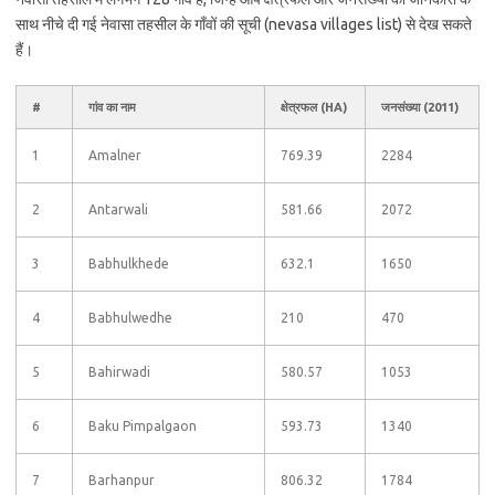
साथ नीचे दी गई नेवासा तहसील के गाँवों की सूची (nevasa villages list) से देख सकते
हैं।
#
गांव का नाम
क्षेत्रफल (HA)
जनसंख्या (2011)
1
Amalner
769.39
2284
2
Antarwali
581.66
2072
3
Babhulkhede
632.1
1650
4
Babhulwedhe
210
470
5
Bahirwadi
580.57
1053
6
Baku Pimpalgaon
593.73
1340
7
Barhanpur
806.32
1784