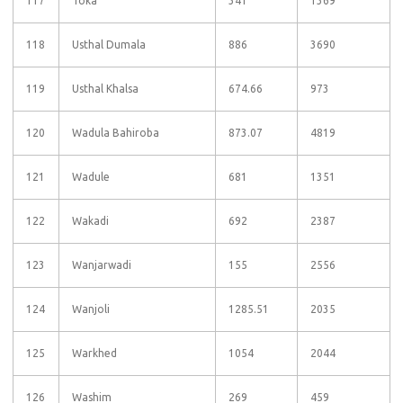
117
Toka
341
1369
118
Usthal Dumala
886
3690
119
Usthal Khalsa
674.66
973
120
Wadula Bahiroba
873.07
4819
121
Wadule
681
1351
122
Wakadi
692
2387
123
Wanjarwadi
155
2556
124
Wanjoli
1285.51
2035
125
Warkhed
1054
2044
126
Washim
269
459