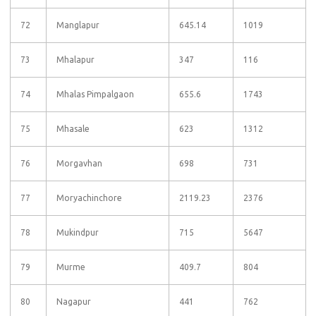
72
Manglapur
645.14
1019
73
Mhalapur
347
116
74
Mhalas Pimpalgaon
655.6
1743
75
Mhasale
623
1312
76
Morgavhan
698
731
77
Moryachinchore
2119.23
2376
78
Mukindpur
715
5647
79
Murme
409.7
804
80
Nagapur
441
762