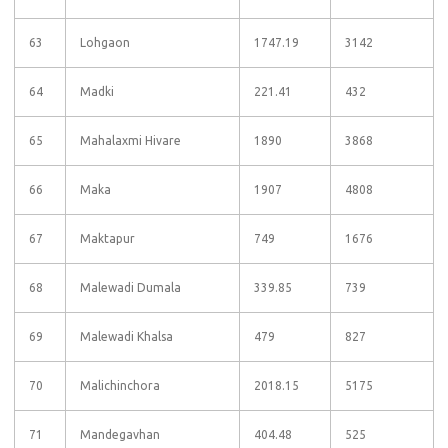
63
Lohgaon
1747.19
3142
64
Madki
221.41
432
65
Mahalaxmi Hivare
1890
3868
66
Maka
1907
4808
67
Maktapur
749
1676
68
Malewadi Dumala
339.85
739
69
Malewadi Khalsa
479
827
70
Malichinchora
2018.15
5175
71
Mandegavhan
404.48
525