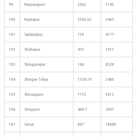
99
Ranjangaon
2062
3143
100
Rastapur
2306.02
3463
101
Salabatpur
730
4177
102
Shahapur
433
1011
103
Shinganapur
160
8528
104
Shingve Tukai
1358.19
2480
105
Shirasgaon
1135
3615
106
Siregaon
408.7
2007
107
Sonai
607
18089