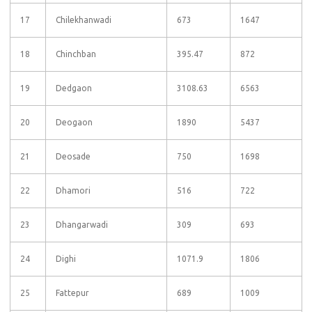
17
Chilekhanwadi
673
1647
18
Chinchban
395.47
872
19
Dedgaon
3108.63
6563
20
Deogaon
1890
5437
21
Deosade
750
1698
22
Dhamori
516
722
23
Dhangarwadi
309
693
24
Dighi
1071.9
1806
25
Fattepur
689
1009