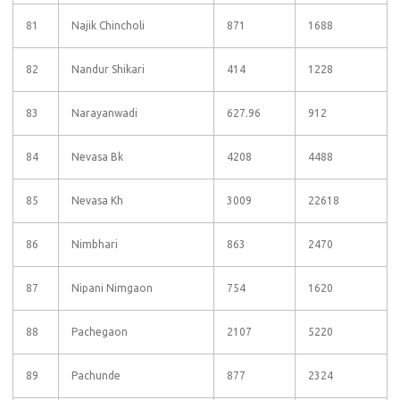
81
Najik Chincholi
871
1688
82
Nandur Shikari
414
1228
83
Narayanwadi
627.96
912
84
Nevasa Bk
4208
4488
85
Nevasa Kh
3009
22618
86
Nimbhari
863
2470
87
Nipani Nimgaon
754
1620
88
Pachegaon
2107
5220
89
Pachunde
877
2324