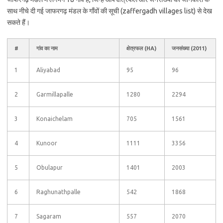
साथ नीचे दी गई जाफरगढ़ मंडल के गाँवों की सूची (zaffergadh villages list) से देख
सकते हैं।
#
गांव का नाम
क्षेत्रफल (HA)
जनसंख्या (2011)
1
Aliyabad
95
96
2
Garmillapalle
1280
2294
3
Konaichelam
705
1561
4
Kunoor
1111
3356
5
Obulapur
1401
2003
6
Raghunathpalle
542
1868
7
Sagaram
557
2070