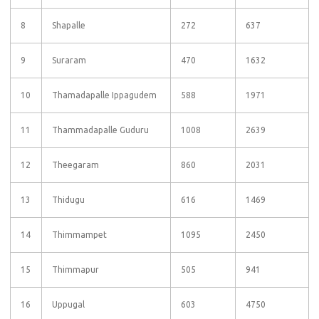
8
Shapalle
272
637
9
Suraram
470
1632
10
Thamadapalle Ippagudem
588
1971
11
Thammadapalle Guduru
1008
2639
12
Theegaram
860
2031
13
Thidugu
616
1469
14
Thimmampet
1095
2450
15
Thimmapur
505
941
16
Uppugal
603
4750