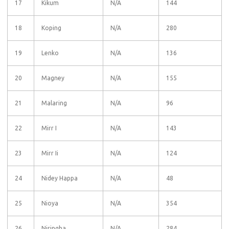
17
Kikum
N/A
144
18
Koping
N/A
280
19
Lenko
N/A
136
20
Magney
N/A
155
21
Malaring
N/A
96
22
Mirr I
N/A
143
23
Mirr Ii
N/A
124
24
Nidey Happa
N/A
48
25
Nioya
N/A
354
26
Niringha
N/A
284