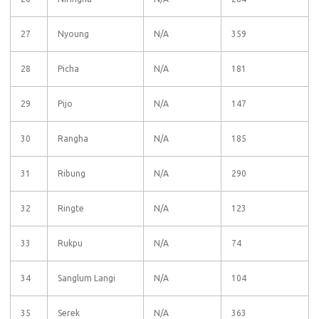
27
Nyoung
N/A
359
28
Picha
N/A
181
29
Pijo
N/A
147
30
Rangha
N/A
185
31
Ribung
N/A
290
32
Ringte
N/A
123
33
Rukpu
N/A
74
34
Sanglum Langi
N/A
104
35
Serek
N/A
363