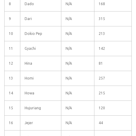
8
Dado
N/A
168
9
Dari
N/A
315
10
Dokio Pep
N/A
213
11
Gyachi
N/A
142
12
Hina
N/A
81
13
Homi
N/A
257
14
Howa
N/A
215
15
Hujuriang
N/A
120
16
Jejer
N/A
44