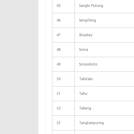
45
Sanglo Putung
46
Sengching
47
Shaatey
48
Sonia
49
Sonyokoto
50
Tabitalu
51
Tahu
52
Takeng
53
Tangtanpuring