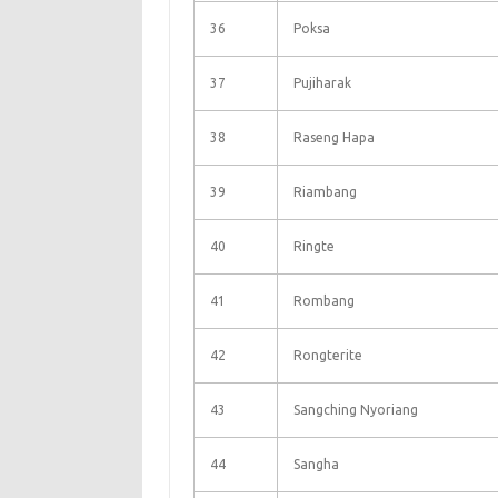
36
Poksa
37
Pujiharak
38
Raseng Hapa
39
Riambang
40
Ringte
41
Rombang
42
Rongterite
43
Sangching Nyoriang
44
Sangha