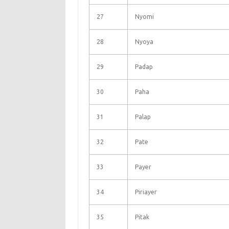
27
Nyomi
28
Nyoya
29
Padap
30
Paha
31
Palap
32
Pate
33
Payer
34
Piriayer
35
Pitak