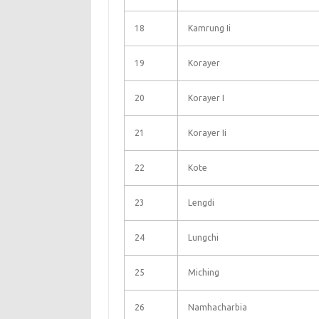
18
Kamrung Ii
19
Korayer
20
Korayer I
21
Korayer Ii
22
Kote
23
Lengdi
24
Lungchi
25
Miching
26
Namhacharbia