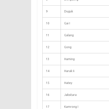
9
Duguk
10
Gai I
11
Galang
12
Gong
13
Haming
14
Harak Ii
15
Hatey
16
Jaksitara
17
Kamrong I