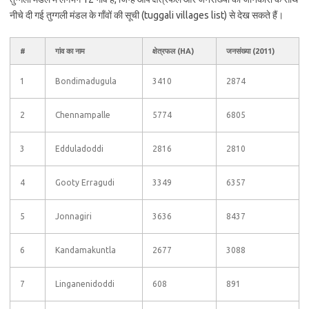
नीचे दी गई तुग्गली मंडल के गाँवों की सूची (tuggali villages list) से देख सकते हैं।
#
गांव का नाम
क्षेत्रफल (HA)
जनसंख्या (2011)
1
Bondimadugula
3410
2874
2
Chennampalle
5774
6805
3
Edduladoddi
2816
2810
4
Gooty Erragudi
3349
6357
5
Jonnagiri
3636
8437
6
Kandamakuntla
2677
3088
7
Linganenidoddi
608
891