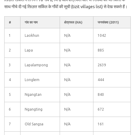
साथ नीचे दी गई तिiज़त सर्किल के गाँवों की सूची (tizit villages list) से देख सकते हैं।
#
गांव का नाम
क्षेत्रफल (HA)
जनसंख्या (2011)
1
Laokhun
N/A
1042
2
Lapa
N/A
885
3
Lapalampong
N/A
2639
4
Longlem
N/A
444
5
Ngangtan
N/A
840
6
Ngangting
N/A
672
7
Old Sangsa
N/A
161