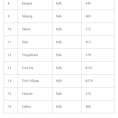
8
Sangsa
N/A
942
9
Tekang
N/A
469
10
Tekun
N/A
172
11
Tela
N/A
415
12
Tingalibam
N/A
378
13
Tizit Hq
N/A
6161
14
Tizit Village
N/A
6274
15
Yanpan
N/A
370
16
Zakho
N/A
488