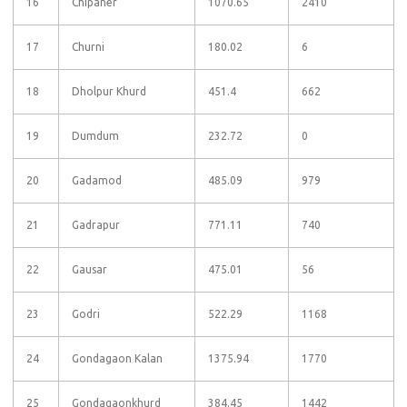
16
Chipaner
1070.65
2410
17
Churni
180.02
6
18
Dholpur Khurd
451.4
662
19
Dumdum
232.72
0
20
Gadamod
485.09
979
21
Gadrapur
771.11
740
22
Gausar
475.01
56
23
Godri
522.29
1168
24
Gondagaon Kalan
1375.94
1770
25
Gondagaonkhurd
384.45
1442