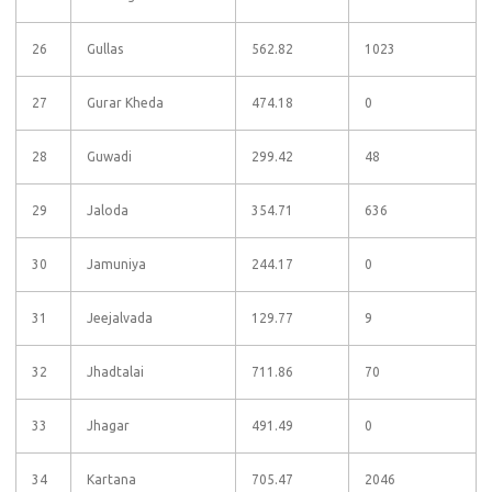
26
Gullas
562.82
1023
27
Gurar Kheda
474.18
0
28
Guwadi
299.42
48
29
Jaloda
354.71
636
30
Jamuniya
244.17
0
31
Jeejalvada
129.77
9
32
Jhadtalai
711.86
70
33
Jhagar
491.49
0
34
Kartana
705.47
2046