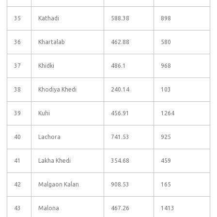
35
Kathadi
588.38
898
36
Khartalab
462.88
580
37
Khidki
486.1
968
38
Khodiya Khedi
240.14
103
39
Kuhi
456.91
1264
40
Lachora
741.53
925
41
Lakha Khedi
354.68
459
42
Malgaon Kalan
908.53
165
43
Malona
467.26
1413