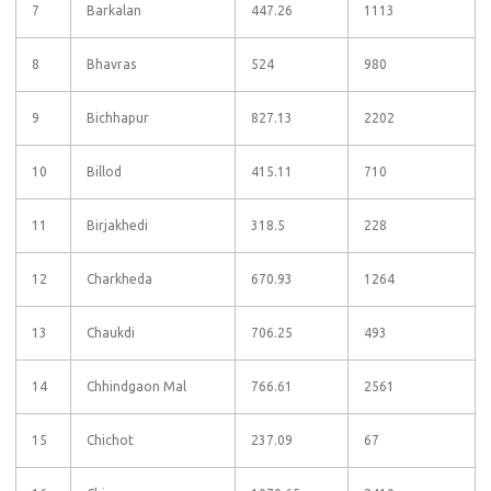
7
Barkalan
447.26
1113
8
Bhavras
524
980
9
Bichhapur
827.13
2202
10
Billod
415.11
710
11
Birjakhedi
318.5
228
12
Charkheda
670.93
1264
13
Chaukdi
706.25
493
14
Chhindgaon Mal
766.61
2561
15
Chichot
237.09
67