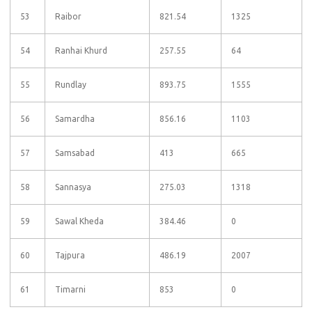
53
Raibor
821.54
1325
54
Ranhai Khurd
257.55
64
55
Rundlay
893.75
1555
56
Samardha
856.16
1103
57
Samsabad
413
665
58
Sannasya
275.03
1318
59
Sawal Kheda
384.46
0
60
Tajpura
486.19
2007
61
Timarni
853
0