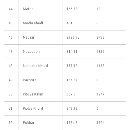
44
Mathni
166.75
12
45
Media Khedi
461.5
6
46
Nausar
2323.98
2788
47
Nayagaon
914.11
1936
48
Nimacha Khurd
377.38
1165
49
Pachora
163.67
0
50
Pipliya Kalan
667.6
1247
51
Piplya Khurd
243.38
0
52
Pokharni
1754.5
3524