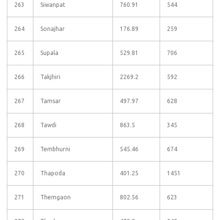
263
Siwanpat
760.91
544
264
Sonajhar
176.89
259
265
Supala
529.81
706
266
Takjhiri
2269.2
592
267
Tamsar
497.97
628
268
Tawdi
863.5
345
269
Tembhurni
545.46
674
270
Thapoda
401.25
1451
271
Themgaon
802.56
623