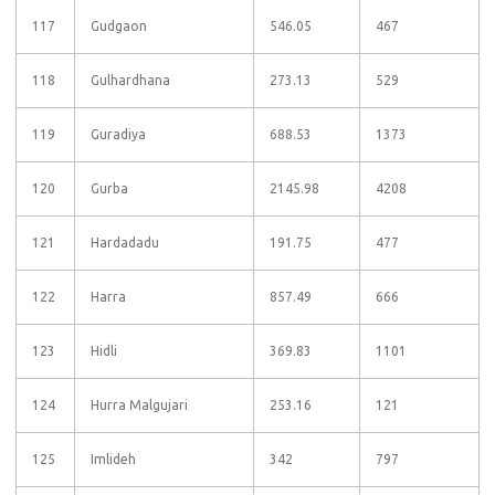
117
Gudgaon
546.05
467
118
Gulhardhana
273.13
529
119
Guradiya
688.53
1373
120
Gurba
2145.98
4208
121
Hardadadu
191.75
477
122
Harra
857.49
666
123
Hidli
369.83
1101
124
Hurra Malgujari
253.16
121
125
Imlideh
342
797