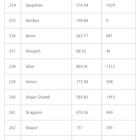
254
Saygohan
576.94
1029
255
Sendiya
198.88
0
256
Seoni
565.17
881
257
Shivgarh
88.22
43
258
Sihar
809.41
1213
259
Simori
772.98
598
260
Singar Chawdi
583.85
1412
261
Sirajgaon
676.36
869
262
Sitapur
757
593