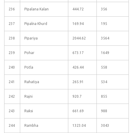
236
Pipalana Kalan
444.72
356
237
Pipalna Khurd
169.94
195
238
Pipariya
2044.62
3564
239
Pohar
673.17
1649
240
Potla
426.44
558
241
Rahatiya
265.91
534
242
Rajni
920.7
855
243
Raksi
661.69
988
244
Rambha
1323.04
3043