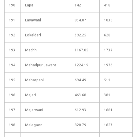
190
Lapa
142
418
191
Layawani
834.07
1035
192
Lokaldari
392.25
628
193
Machhi
1167.05
1737
194
Mahadpur Jawara
1224.19
1976
195
Maharpani
694.49
511
196
Majari
463.68
381
197
Majarwani
612.93
1681
198
Malegaon
820.79
1623