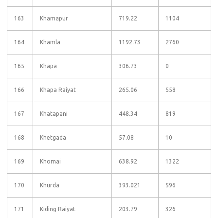
163
Khamapur
719.22
1104
164
Khamla
1192.73
2760
165
Khapa
306.73
0
166
Khapa Raiyat
265.06
558
167
Khatapani
448.34
819
168
Khetgada
57.08
10
169
Khomai
638.92
1322
170
Khurda
393.021
596
171
Kiding Raiyat
203.79
326