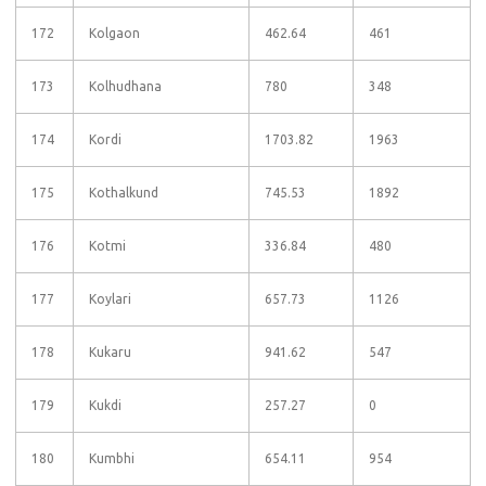
172
Kolgaon
462.64
461
173
Kolhudhana
780
348
174
Kordi
1703.82
1963
175
Kothalkund
745.53
1892
176
Kotmi
336.84
480
177
Koylari
657.73
1126
178
Kukaru
941.62
547
179
Kukdi
257.27
0
180
Kumbhi
654.11
954