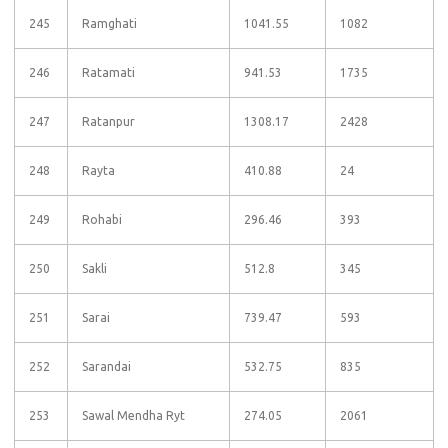
245
Ramghati
1041.55
1082
246
Ratamati
941.53
1735
247
Ratanpur
1308.17
2428
248
Rayta
410.88
24
249
Rohabi
296.46
393
250
Sakli
512.8
345
251
Sarai
739.47
593
252
Sarandai
532.75
835
253
Sawal Mendha Ryt
274.05
2061