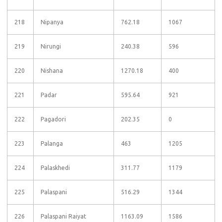
218
Nipanya
762.18
1067
219
Nirungi
240.38
596
220
Nishana
1270.18
400
221
Padar
595.64
921
222
Pagadori
202.35
0
223
Palanga
463
1205
224
Palaskhedi
311.77
1179
225
Palaspani
516.29
1344
226
Palaspani Raiyat
1163.09
1586