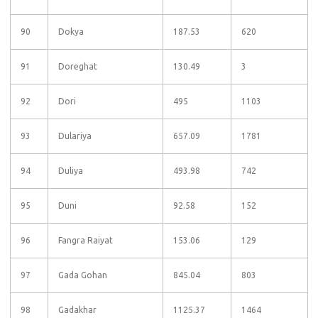
90
Dokya
187.53
620
91
Doreghat
130.49
3
92
Dori
495
1103
93
Dulariya
657.09
1781
94
Duliya
493.98
742
95
Duni
92.58
152
96
Fangra Raiyat
153.06
129
97
Gada Gohan
845.04
803
98
Gadakhar
1125.37
1464