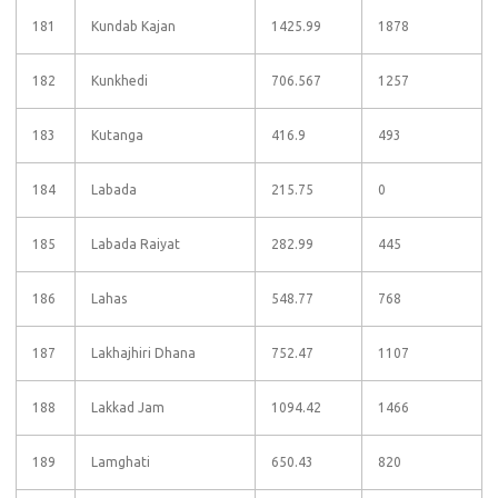
181
Kundab Kajan
1425.99
1878
182
Kunkhedi
706.567
1257
183
Kutanga
416.9
493
184
Labada
215.75
0
185
Labada Raiyat
282.99
445
186
Lahas
548.77
768
187
Lakhajhiri Dhana
752.47
1107
188
Lakkad Jam
1094.42
1466
189
Lamghati
650.43
820