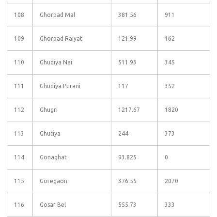
108
Ghorpad Mal
381.56
911
109
Ghorpad Raiyat
121.99
162
110
Ghudiya Nai
511.93
345
111
Ghudiya Purani
117
352
112
Ghugri
1217.67
1820
113
Ghutiya
244
373
114
Gonaghat
93.825
0
115
Goregaon
376.55
2070
116
Gosar Bel
555.73
333