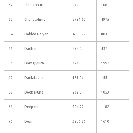
62
Chunabhuru
272
308
63
Chunalohma
2781.62
4975
64
Dabida Raiyat
495.577
803
65
Dadhari
272.4
437
66
Damajipura
373.03
1992
67
Daulatpura
189.06
155
68
Dedbakund
232.8
1053
69
Dedpani
504.97
1182
70
Desli
3250.26
1610