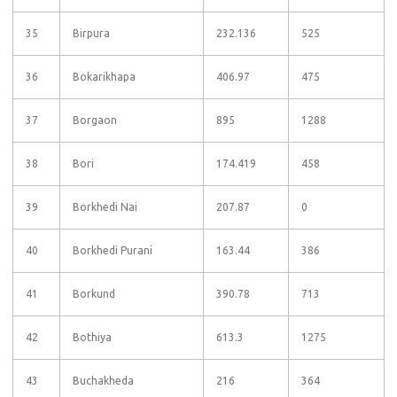
35
Birpura
232.136
525
36
Bokarikhapa
406.97
475
37
Borgaon
895
1288
38
Bori
174.419
458
39
Borkhedi Nai
207.87
0
40
Borkhedi Purani
163.44
386
41
Borkund
390.78
713
42
Bothiya
613.3
1275
43
Buchakheda
216
364