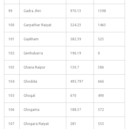
99
Gadra Jhiri
970.13
1398
100
Garpathar Raiyat
524.23
1463
101
Gaykham
582.39
523
102
Genhubarra
196.19
0
103
Ghana Raipur
130.7
386
104
Ghodida
495.797
666
105
Ghogal
670
490
106
Ghogama
188.37
572
107
Ghogara Raiyat
281
555