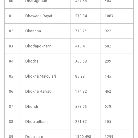
80
Dharagohan
487.68
304
81
Dhawada Rayat
538.84
1083
82
Dhengna
770.73
922
83
Dhodapokharni
418.4
582
84
Dhodra
365.58
299
85
Dhokna Malgujari
85.22
145
86
Dhokna Raiyat
174.82
462
87
Dhondi
578.05
639
88
Dhotradhana
271.92
305
89
Doda Jam
1300.498
1299