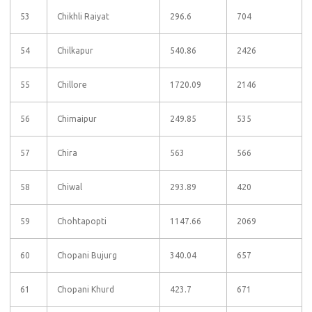
53
Chikhli Raiyat
296.6
704
54
Chilkapur
540.86
2426
55
Chillore
1720.09
2146
56
Chimaipur
249.85
535
57
Chira
563
566
58
Chiwal
293.89
420
59
Chohtapopti
1147.66
2069
60
Chopani Bujurg
340.04
657
61
Chopani Khurd
423.7
671