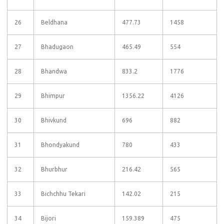
26
Beldhana
477.73
1458
27
Bhadugaon
465.49
554
28
Bhandwa
833.2
1776
29
Bhimpur
1356.22
4126
30
Bhivkund
696
882
31
Bhondyakund
780
433
32
Bhurbhur
216.42
565
33
Bichchhu Tekari
142.02
215
34
Bijori
159.389
475