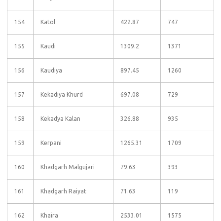
154
Katol
422.87
747
155
Kaudi
1309.2
1371
156
Kaudiya
897.45
1260
157
Kekadiya Khurd
697.08
729
158
Kekadya Kalan
326.88
935
159
Kerpani
1265.31
1709
160
Khadgarh Malgujari
79.63
393
161
Khadgarh Raiyat
71.63
119
162
Khaira
2533.01
1575