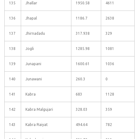
135
Jhallar
1950.58
4611
136
Jhapal
1186.7
2638
137
Jhirnadadu
317.938
329
138
Jogli
1285.98
1081
139
Junapani
1600.61
1036
140
Junawani
260.3
0
141
Kabra
683
1128
142
Kabra Malgujari
328.03
359
143
Kabra Raiyat
494.64
782