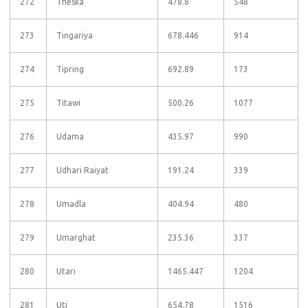
272
Theska
478.8
548
273
Tingariya
678.446
914
274
Tipring
692.89
173
275
Titawi
500.26
1077
276
Udama
435.97
990
277
Udhari Raiyat
191.24
339
278
Umadla
404.94
480
279
Umarghat
235.36
337
280
Utari
1465.447
1204
281
Uti
654.78
1516