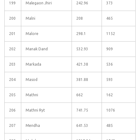
199
Malegaon Jhiri
242.96
373
200
Malni
208
465
201
Malore
298.1
1152
202
Manak Dand
532.93
909
203
Markada
421.38
536
204
Masod
381.88
593
205
Mathni
662
162
206
Mathni Ryt
741.75
1076
207
Mendha
641.53
485