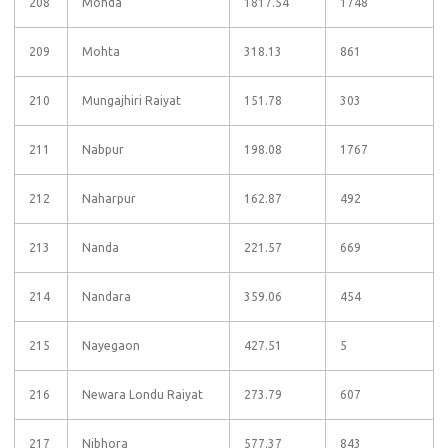
208
Mohda
1817.54
1748
209
Mohta
318.13
861
210
Mungajhiri Raiyat
151.78
303
211
Nabpur
198.08
1767
212
Naharpur
162.87
492
213
Nanda
221.57
669
214
Nandara
359.06
454
215
Nayegaon
427.51
5
216
Newara Londu Raiyat
273.79
607
217
Nibhora
577.37
843