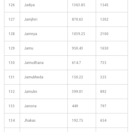
126
Jadiya
1363.85
1545
127
Jamjhiri
870.63
1202
128
Jamnya
1039.25
2100
129
Jamu
950.43
1650
130
Jamudhana
614.7
735
131
Jamukheda
150.22
325
132
Jamulni
399.01
892
133
Janona
449
797
134
Jhakas
192.75
654