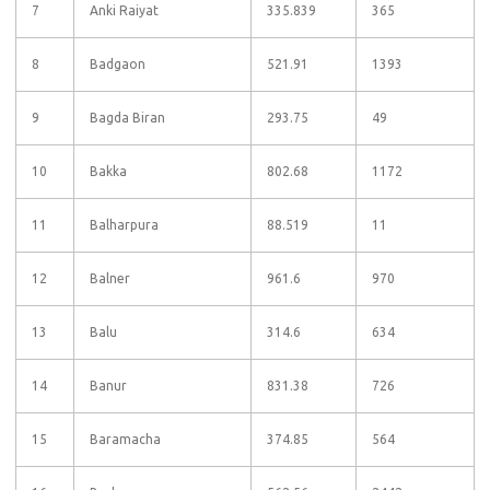
7
Anki Raiyat
335.839
365
8
Badgaon
521.91
1393
9
Bagda Biran
293.75
49
10
Bakka
802.68
1172
11
Balharpura
88.519
11
12
Balner
961.6
970
13
Balu
314.6
634
14
Banur
831.38
726
15
Baramacha
374.85
564