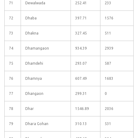
71
Dewalwada
252.41
233
72
Dhaba
397.71
1576
73
Dhakna
327.45
511
74
Dhamangaon
934.39
2939
75
Dhamdehi
293.07
587
76
Dhamnya
607.49
1683
77
Dhangaon
299.31
0
78
Dhar
1546.89
2036
79
Dhara Gohan
310.13
531