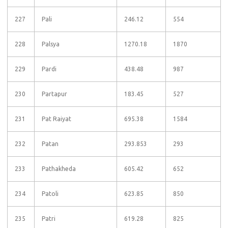
227
Pali
246.12
554
228
Palsya
1270.18
1870
229
Pardi
438.48
987
230
Partapur
183.45
527
231
Pat Raiyat
695.38
1584
232
Patan
293.853
293
233
Pathakheda
605.42
652
234
Patoli
623.85
850
235
Patri
619.28
825