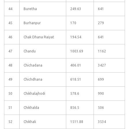
44
Buretha
249.63
641
45
Burhanpur
170
279
46
Chak Dhana Raiyat
194.54
641
47
Chandu
1003.69
1162
48
Chichadana
406.01
3427
49
Chichdhana
618.51
699
50
Chikhalajhodi
578.6
990
51
Chikhalda
856.5
506
52
Chikhali
1511.88
3534