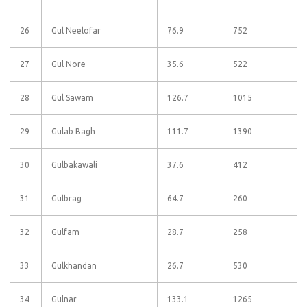
26
Gul Neelofar
76.9
752
27
Gul Nore
35.6
522
28
Gul Sawam
126.7
1015
29
Gulab Bagh
111.7
1390
30
Gulbakawali
37.6
412
31
Gulbrag
64.7
260
32
Gulfam
28.7
258
33
Gulkhandan
26.7
530
34
Gulnar
133.1
1265