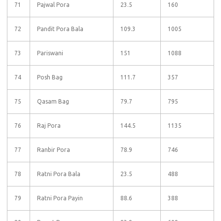
71
Pajwal Pora
23.5
160
72
Pandit Pora Bala
109.3
1005
73
Pariswani
151
1088
74
Posh Bag
111.7
357
75
Qasam Bag
79.7
795
76
Raj Pora
144.5
1135
77
Ranbir Pora
78.9
746
78
Ratni Pora Bala
23.5
488
79
Ratni Pora Payin
88.6
388