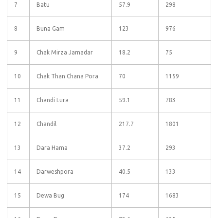
7
Batu
57.9
298
8
Buna Gam
123
976
9
Chak Mirza Jamadar
18.2
75
10
Chak Than Chana Pora
70
1159
11
Chandi Lura
59.1
783
12
Chandil
217.7
1801
13
Dara Hama
37.2
293
14
Darweshpora
40.5
133
15
Dewa Bug
174
1683