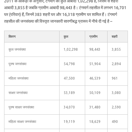
2011 के आंकड़ों के अनुसार, टंगमार्ग की कुल आबादी 1,02,298 है, जिसमें से शहरी
आबादी 3,855 है जबकि ग्रामीण आबादी 98,443 है। टंगमार्ग तहसील में लगभग 16,701
घर (परिवार) हैं, जिनमें 383 शहरी घर और 16,318 ग्रामीण घर शामिल हैं। टंगमार्ग
तहसील की जनसंख्या की विस्तृत जानकारी सारणीबद्ध प्रारूप में नीचे दी गई है –
विवरण
कुल
ग्रामीण
शहरी
कुल जनसंख्या
1,02,298
98,443
3,855
पुरुष जनसंख्या
54,798
51,904
2,894
महिला जनसंख्या
47,500
46,539
961
साक्षर जनसंख्या
53,189
50,109
3,080
पुरुष साक्षर जनसंख्या
34,070
31,480
2,590
महिला साक्षर जनसंख्या
19,119
18,629
490