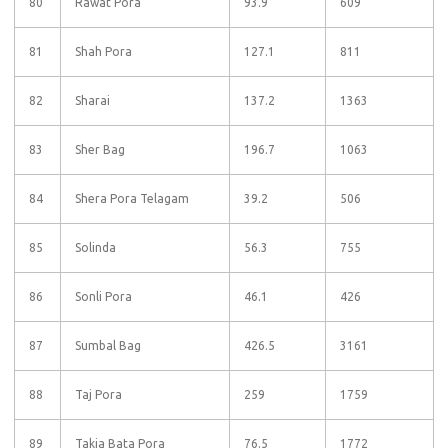
80
Rawat Pora
93.9
609
81
Shah Pora
127.1
811
82
Sharai
137.2
1363
83
Sher Bag
196.7
1063
84
Shera Pora Telagam
39.2
506
85
Solinda
56.3
755
86
Sonli Pora
46.1
426
87
Sumbal Bag
426.5
3161
88
Taj Pora
259
1759
89
Takia Bata Pora
76.5
1772