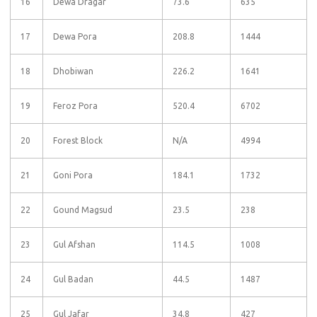
16
Dewa Dragar
73.6
635
17
Dewa Pora
208.8
1444
18
Dhobiwan
226.2
1641
19
Feroz Pora
520.4
6702
20
Forest Block
N/A
4994
21
Goni Pora
184.1
1732
22
Gound Magsud
23.5
238
23
Gul Afshan
114.5
1008
24
Gul Badan
44.5
1487
25
Gul Jafar
34.8
427