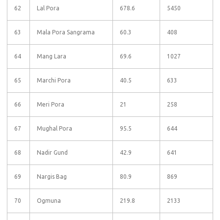
62
Lal Pora
678.6
5450
63
Mala Pora Sangrama
60.3
408
64
Mang Lara
69.6
1027
65
Marchi Pora
40.5
633
66
Meri Pora
21
258
67
Mughal Pora
95.5
644
68
Nadir Gund
42.9
641
69
Nargis Bag
80.9
869
70
Ogmuna
219.8
2133