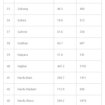
35
Gulrang
46.5
400
36
Gulrez
18.6
212
37
Gulrow
33.6
256
38
Gulshan
60.7
687
39
Haipara
31.6
341
40
Hajibal
447.2
3703
41
Hardu Bani
200.7
1411
42
Hardu Madam
112.9
696
43
Hardu Shuru
306.3
2470