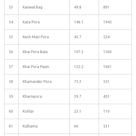
53
Kanwal Bag
49.8
801
54
Kata Pora
146.1
1945
55
Kech Mati Pora
45.7
524
56
Khai Pora Bala
107.2
1260
57
Khai Pora Payin
122.2
1061
58
Khamander Pora
75.3
551
59
Kharnipora
39.7
453
60
Kohlar
23.1
110
61
Kulhama
66
531