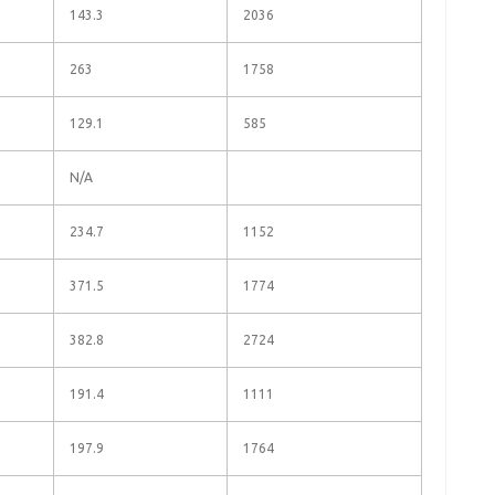
143.3
2036
263
1758
129.1
585
N/A
234.7
1152
371.5
1774
382.8
2724
191.4
1111
197.9
1764