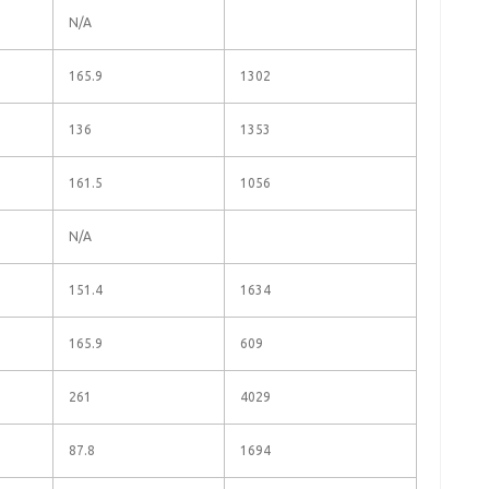
N/A
165.9
1302
136
1353
161.5
1056
N/A
151.4
1634
165.9
609
261
4029
87.8
1694