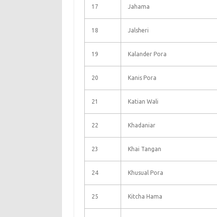
17
Jahama
18
Jalsheri
19
Kalander Pora
20
Kanis Pora
21
Katian Wali
22
Khadaniar
23
Khai Tangan
24
Khusual Pora
25
Kitcha Hama