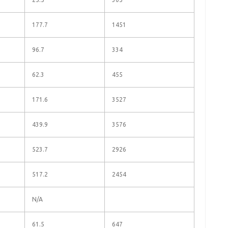
177.7
1451
96.7
334
62.3
455
171.6
3527
439.9
3576
523.7
2926
517.2
2454
N/A
61.5
647