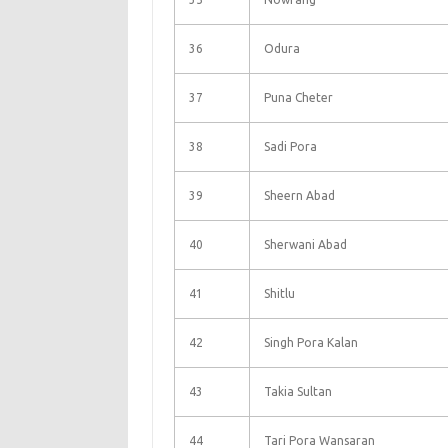
36
Odura
37
Puna Cheter
38
Sadi Pora
39
Sheern Abad
40
Sherwani Abad
41
Shitlu
42
Singh Pora Kalan
43
Takia Sultan
44
Tari Pora Wansaran