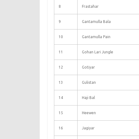
8
Frastahar
9
Gantamulla Bala
10
Gantamulla Pain
11
Gohan Lari Jungle
12
Gotiyar
13
Gulistan
14
Haji Bal
15
Heewen
16
Jagiyar