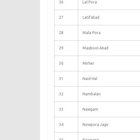
26
Lal Pora
27
Latifabad
28
Mala Pora
29
Maqbool Abad
30
Mirher
31
Naid Hal
32
Nambalan
33
Nawgam
34
Nowpora Jagir
35
Nowrang