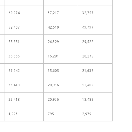
69,974
37,217
32,757
92,407
42,610
49,797
55,851
26,329
29,522
36,556
16,281
20,275
57,242
35,605
21,637
33,418
20,936
12,482
33,418
20,936
12,482
1,223
795
2,979