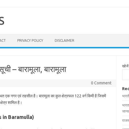
S
ACT
PRIVACY POLICY
DISCLAIMER
खोजें
सूची – बारामूला, बारामूला
0 Comment
Rec
्थित एक नगर एवं तहसील है। बारामूला का कुल क्षेत्रफल 122 वर्ग किमी है जिसमें
भारत
्षेत्र शामिल है।
भारत
जानक
ges in Baramulla)
राजस