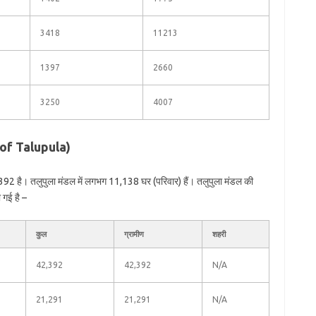
3418
11213
1397
2660
3250
4007
n of Talupula)
392 है। तलुपुला मंडल में लगभग 11,138 घर (परिवार) हैं। तलुपुला मंडल की
 गई है –
कुल
ग्रामीण
शहरी
42,392
42,392
N/A
21,291
21,291
N/A