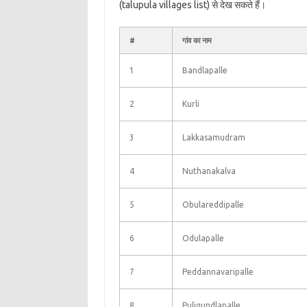
(talupula villages list) से देख सकते हैं।
#
गांव का नाम
1
Bandlapalle
2
Kurli
3
Lakkasamudram
4
Nuthanakalva
5
Obulareddipalle
6
Odulapalle
7
Peddannavaripalle
8
Puligundlapalle