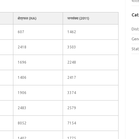
भारत
Cat
क्षेत्रफल (HA)
जनसंख्या (2011)
Dist
607
1462
Gen
2418
3503
Sta
1696
2248
1406
2417
1906
3374
2483
2579
8052
7154
1402
1775