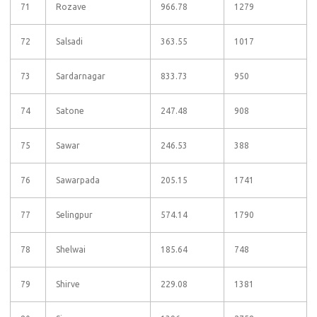
71
Rozave
966.78
1279
72
Salsadi
363.55
1017
73
Sardarnagar
833.73
950
74
Satone
247.48
908
75
Sawar
246.53
388
76
Sawarpada
205.15
1741
77
Selingpur
574.14
1790
78
Shelwai
185.64
748
79
Shirve
229.08
1381