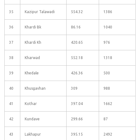
35
Kazipur Talawadi
554.32
1386
36
Khardi Bk
86.16
1040
37
Khardi Kh
420.65
976
38
Kharwad
552.18
1318
39
Khedale
426.36
500
40
Khusgavhan
309
988
41
Kothar
397.04
1662
42
Kundave
299.66
87
43
Lakhapur
395.15
2492