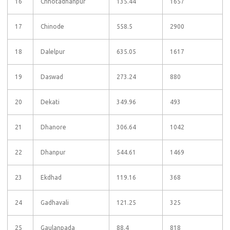
16
Chhotadhanpur
135.44
1657
17
Chinode
558.5
2900
18
Dalelpur
635.05
1617
19
Daswad
273.24
880
20
Dekati
349.96
493
21
Dhanore
306.64
1042
22
Dhanpur
544.61
1469
23
Ekdhad
119.16
368
24
Gadhavali
121.25
325
25
Gaulanpada
88.4
818