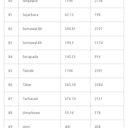
80
Singaspur
1396
2758
81
Sojarbara
62.13
199
82
Somawal Bk
308.81
2107
83
Somawal Kh
199.3
1374
84
Sorapada
145.33
916
85
Talode
1706
2591
86
Talve
365.59
2384
87
Tarhavad
676.74
2131
88
Umarkuwa
53.16
378
89
Umri
441
458