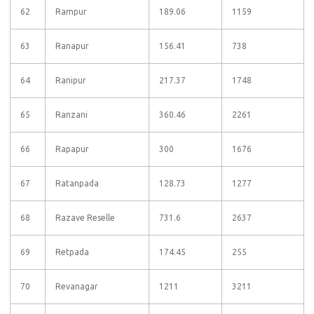
62
Rampur
189.06
1159
63
Ranapur
156.41
738
64
Ranipur
217.37
1748
65
Ranzani
360.46
2261
66
Rapapur
300
1676
67
Ratanpada
128.73
1277
68
Razave Reselle
731.6
2637
69
Retpada
174.45
255
70
Revanagar
1211
3211