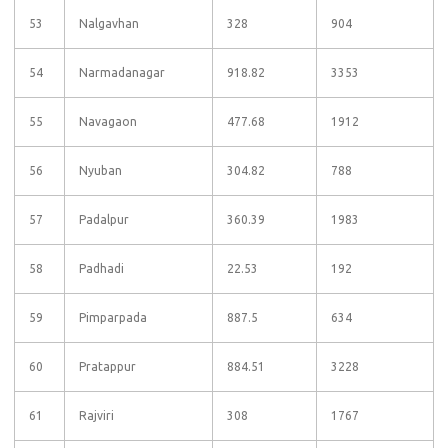
53
Nalgavhan
328
904
54
Narmadanagar
918.82
3353
55
Navagaon
477.68
1912
56
Nyuban
304.82
788
57
Padalpur
360.39
1983
58
Padhadi
22.53
192
59
Pimparpada
887.5
634
60
Pratappur
884.51
3228
61
Rajviri
308
1767