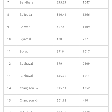
7
Bandhare
335.33
1047
8
Belipada
310.41
1366
9
Bhavar
357.3
1109
10
Biyamal
108
207
11
Borad
2716
7017
12
Budhaval
579
2809
13
Budhavali
445.75
1011
14
Chaugaon Bk
315.64
1052
15
Chaugaon Kh
501.78
410