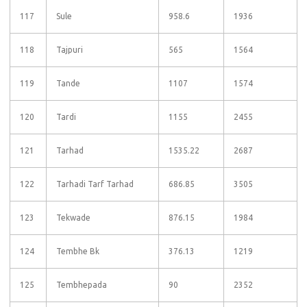
117
Sule
958.6
1936
118
Tajpuri
565
1564
119
Tande
1107
1574
120
Tardi
1155
2455
121
Tarhad
1535.22
2687
122
Tarhadi Tarf Tarhad
686.85
3505
123
Tekwade
876.15
1984
124
Tembhe Bk
376.13
1219
125
Tembhepada
90
2352