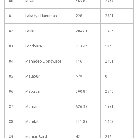
80
Kuwe
363.82
2437
81
Lakadya Hanuman
228
2881
82
Lauki
2049.19
1986
83
Londnare
733.44
1948
84
Mahadeo Dondwade
116
2481
85
Malapur
N/A
0
86
Malkatar
300.84
2545
87
Mamane
526.37
1571
88
Mandal
331.89
1447
89
Manjar Bardi
42
282