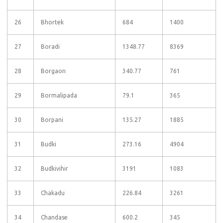
26
Bhortek
684
1400
27
Boradi
1348.77
8369
28
Borgaon
340.77
761
29
Bormalipada
79.1
365
30
Borpani
135.27
1885
31
Budki
273.16
4904
32
Budkivihir
3191
1083
33
Chakadu
226.84
3261
34
Chandase
600.2
345