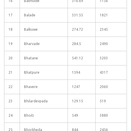
16
Babhulde
316.69
1156
17
Balade
331.55
1821
18
Balkuwe
274.72
2345
19
Bharvade
284.5
2490
20
Bhatane
541.12
3203
21
Bhatpure
1594
4317
22
Bhavere
1247
2060
23
Bhilardevpada
129.15
519
24
Bhoiti
549
3880
25
Bhorkheda
844
2456