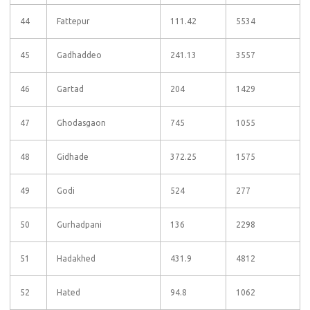
44
Fattepur
111.42
5534
45
Gadhaddeo
241.13
3557
46
Gartad
204
1429
47
Ghodasgaon
745
1055
48
Gidhade
372.25
1575
49
Godi
524
277
50
Gurhadpani
136
2298
51
Hadakhed
431.9
4812
52
Hated
94.8
1062