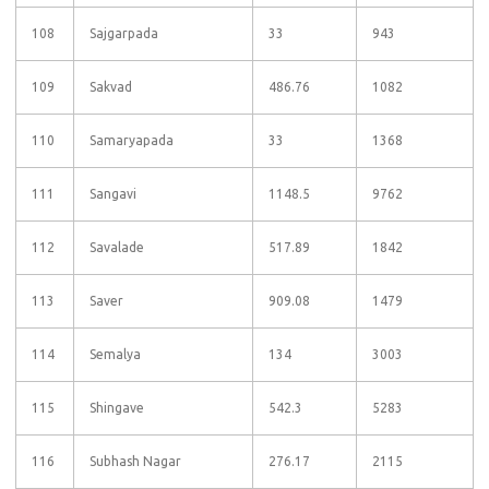
108
Sajgarpada
33
943
109
Sakvad
486.76
1082
110
Samaryapada
33
1368
111
Sangavi
1148.5
9762
112
Savalade
517.89
1842
113
Saver
909.08
1479
114
Semalya
134
3003
115
Shingave
542.3
5283
116
Subhash Nagar
276.17
2115