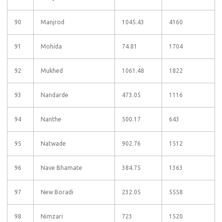
90
Manjrod
1045.43
4160
91
Mohida
74.81
1704
92
Mukhed
1061.48
1822
93
Nandarde
473.05
1116
94
Nanthe
500.17
643
95
Natwade
902.76
1512
96
Nave Bhamate
384.75
1363
97
New Boradi
232.05
5558
98
Nimzari
723
1520