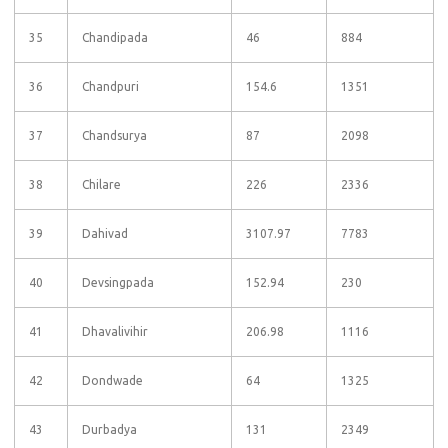
35
Chandipada
46
884
36
Chandpuri
154.6
1351
37
Chandsurya
87
2098
38
Chilare
226
2336
39
Dahivad
3107.97
7783
40
Devsingpada
152.94
230
41
Dhavalivihir
206.98
1116
42
Dondwade
64
1325
43
Durbadya
131
2349