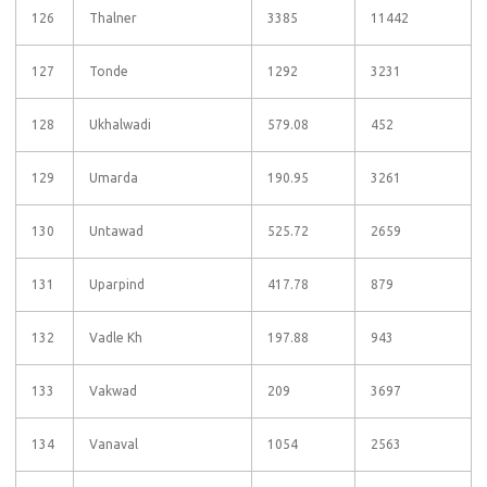
126
Thalner
3385
11442
127
Tonde
1292
3231
128
Ukhalwadi
579.08
452
129
Umarda
190.95
3261
130
Untawad
525.72
2659
131
Uparpind
417.78
879
132
Vadle Kh
197.88
943
133
Vakwad
209
3697
134
Vanaval
1054
2563