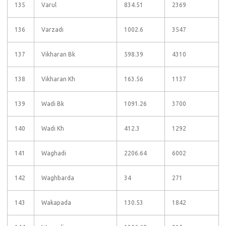
135
Varul
834.51
2369
136
Varzadi
1002.6
3547
137
Vikharan Bk
598.39
4310
138
Vikharan Kh
163.56
1137
139
Wadi Bk
1091.26
3700
140
Wadi Kh
412.3
1292
141
Waghadi
2206.64
6002
142
Waghbarda
34
271
143
Wakapada
130.53
1842