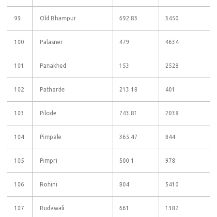
99
Old Bhampur
692.83
3450
100
Palasner
479
4634
101
Panakhed
153
2528
102
Patharde
213.18
401
103
Pilode
743.81
2038
104
Pimpale
365.47
844
105
Pimpri
500.1
978
106
Rohini
804
5410
107
Rudawali
661
1382