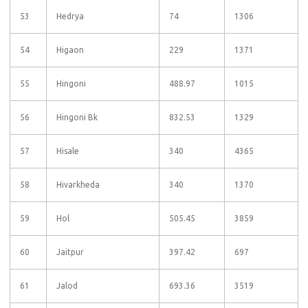
53
Hedrya
74
1306
54
Higaon
229
1371
55
Hingoni
488.97
1015
56
Hingoni Bk
832.53
1329
57
Hisale
340
4365
58
Hivarkheda
340
1370
59
Hol
505.45
3859
60
Jaitpur
397.42
697
61
Jalod
693.36
3519