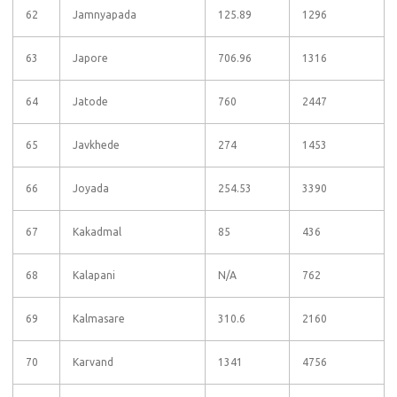
62
Jamnyapada
125.89
1296
63
Japore
706.96
1316
64
Jatode
760
2447
65
Javkhede
274
1453
66
Joyada
254.53
3390
67
Kakadmal
85
436
68
Kalapani
N/A
762
69
Kalmasare
310.6
2160
70
Karvand
1341
4756