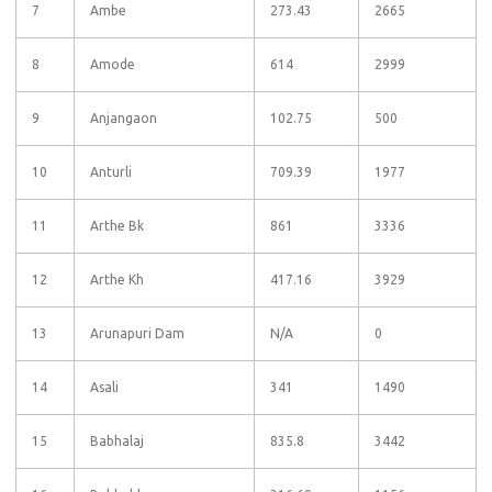
7
Ambe
273.43
2665
8
Amode
614
2999
9
Anjangaon
102.75
500
10
Anturli
709.39
1977
11
Arthe Bk
861
3336
12
Arthe Kh
417.16
3929
13
Arunapuri Dam
N/A
0
14
Asali
341
1490
15
Babhalaj
835.8
3442