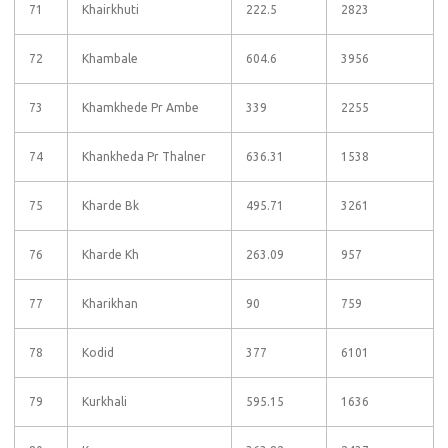
71
Khairkhuti
222.5
2823
72
Khambale
604.6
3956
73
Khamkhede Pr Ambe
339
2255
74
Khankheda Pr Thalner
636.31
1538
75
Kharde Bk
495.71
3261
76
Kharde Kh
263.09
957
77
Kharikhan
90
759
78
Kodid
377
6101
79
Kurkhali
595.15
1636