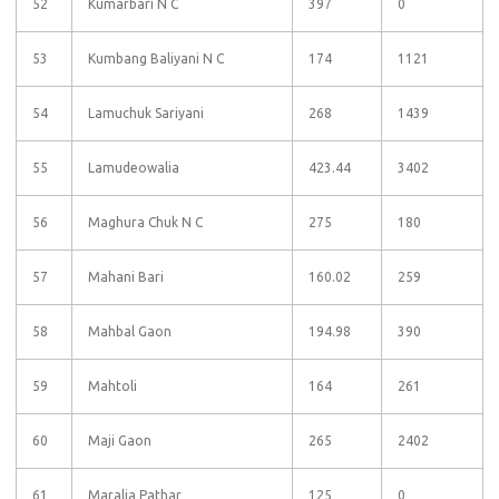
52
Kumarbari N C
397
0
53
Kumbang Baliyani N C
174
1121
54
Lamuchuk Sariyani
268
1439
55
Lamudeowalia
423.44
3402
56
Maghura Chuk N C
275
180
57
Mahani Bari
160.02
259
58
Mahbal Gaon
194.98
390
59
Mahtoli
164
261
60
Maji Gaon
265
2402
61
Maralia Pathar
125
0