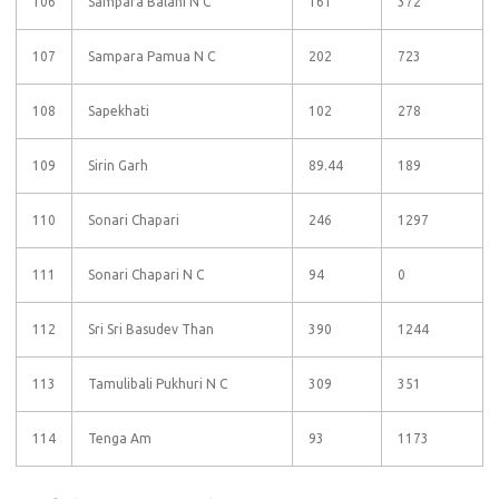
106
Sampara Balahi N C
161
372
107
Sampara Pamua N C
202
723
108
Sapekhati
102
278
109
Sirin Garh
89.44
189
110
Sonari Chapari
246
1297
111
Sonari Chapari N C
94
0
112
Sri Sri Basudev Than
390
1244
113
Tamulibali Pukhuri N C
309
351
114
Tenga Am
93
1173