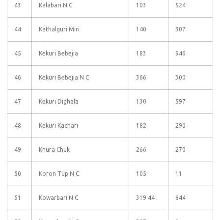
43
Kalabari N C
103
524
44
Kathalguri Miri
140
307
45
Kekuri Bebejia
183
946
46
Kekuri Bebejia N C
366
300
47
Kekuri Dighala
130
597
48
Kekuri Kachari
182
290
49
Khura Chuk
266
270
50
Koron Tup N C
105
11
51
Kowarbari N C
319.44
844