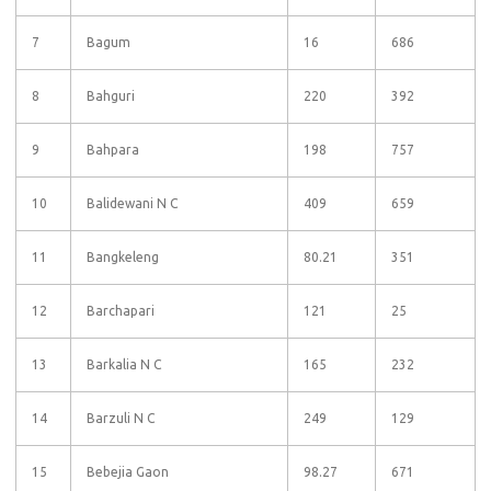
7
Bagum
16
686
8
Bahguri
220
392
9
Bahpara
198
757
10
Balidewani N C
409
659
11
Bangkeleng
80.21
351
12
Barchapari
121
25
13
Barkalia N C
165
232
14
Barzuli N C
249
129
15
Bebejia Gaon
98.27
671