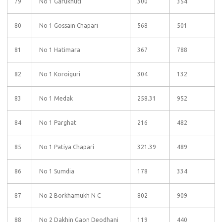
79
No 1 Garukhuti
300
354
80
No 1 Gossain Chapari
568
501
81
No 1 Hatimara
367
788
82
No 1 Koroiguri
304
132
83
No 1 Medak
258.31
952
84
No 1 Parghat
216
482
85
No 1 Patiya Chapari
321.39
489
86
No 1 Sumdia
178
334
87
No 2 Borkhamukh N C
802
909
88
No 2 Dakhin Gaon Deodhani
119
440