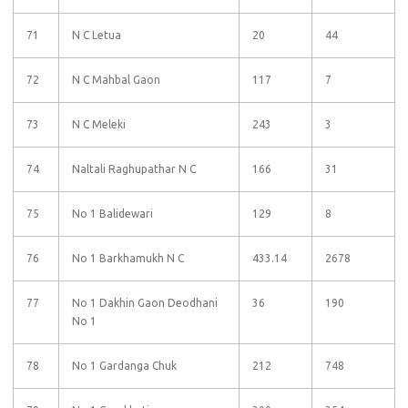
71
N C Letua
20
44
72
N C Mahbal Gaon
117
7
73
N C Meleki
243
3
74
Naltali Raghupathar N C
166
31
75
No 1 Balidewari
129
8
76
No 1 Barkhamukh N C
433.14
2678
77
No 1 Dakhin Gaon Deodhani
36
190
No 1
78
No 1 Gardanga Chuk
212
748