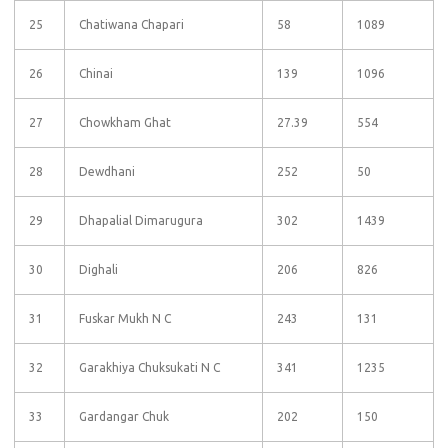
25
Chatiwana Chapari
58
1089
26
Chinai
139
1096
27
Chowkham Ghat
27.39
554
28
Dewdhani
252
50
29
Dhapalial Dimarugura
302
1439
30
Dighali
206
826
31
Fuskar Mukh N C
243
131
32
Garakhiya Chuksukati N C
341
1235
33
Gardangar Chuk
202
150