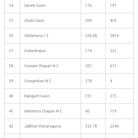
34
Gereki Gaon
176
197
35
Ghahi Gaon
209
410
36
Ghilamara 1 2
250.08
2834
37
Gobindrapur
174
222
38
Gossain Chapari N C
207
613
39
Gossainbari N C
278
4
40
Hatigarh Gaon
351
273
41
Hatimora Chapari N C
42
119
42
Jalbhari Dimaruguria
323.78
2344