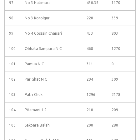
97
No 3 Hatimara
430.35
1170
98
No 3 Koroiguri
220
339
99
No 4 Gossain Chapari
433
803
100
Obhata Sampara N C
468
1270
101
Pamua N C
311
0
102
Par Ghat N C
294
309
103
Patri Chuk
1296
2178
104
Pitamani 1 2
210
209
105
Sakpara Balahi
200
280