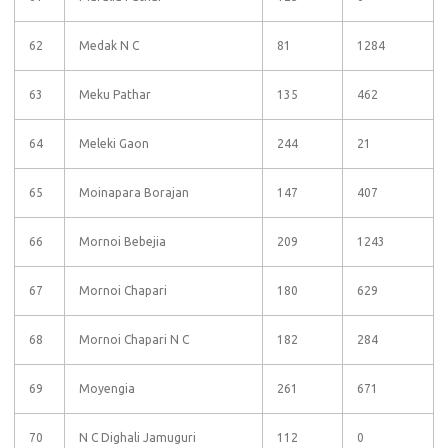
62
Medak N C
81
1284
63
Meku Pathar
135
462
64
Meleki Gaon
244
21
65
Moinapara Borajan
147
407
66
Mornoi Bebejia
209
1243
67
Mornoi Chapari
180
629
68
Mornoi Chapari N C
182
284
69
Moyengia
261
671
70
N C Dighali Jamuguri
112
0