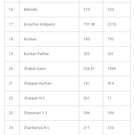
16
Bilmukh
179
504
17
Bogichur Koligaon
791.98
2570
18
Borbari
180
795
19
Borbari Pathar
203
521
20
Chakuli Gaon
226.61
1889
21
Chalajan Kachari
147
414
22
Chalajan N C
201
71
23
Chanimari 1 2
296
599
24
Charikariya N C
211
330