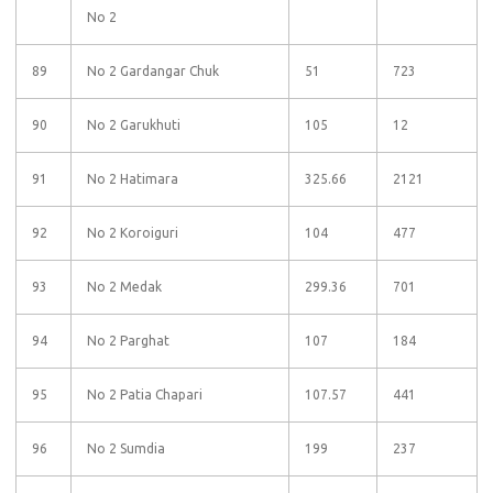
No 2
89
No 2 Gardangar Chuk
51
723
90
No 2 Garukhuti
105
12
91
No 2 Hatimara
325.66
2121
92
No 2 Koroiguri
104
477
93
No 2 Medak
299.36
701
94
No 2 Parghat
107
184
95
No 2 Patia Chapari
107.57
441
96
No 2 Sumdia
199
237