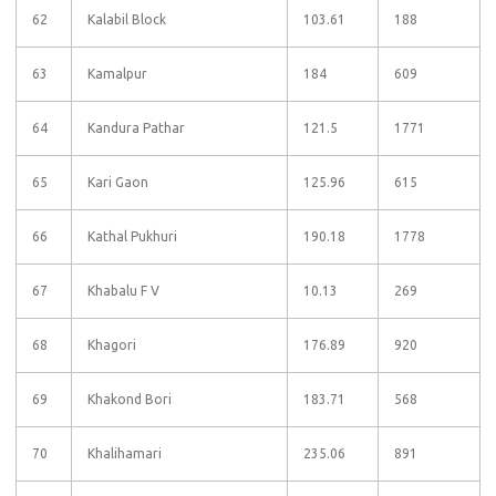
62
Kalabil Block
103.61
188
63
Kamalpur
184
609
64
Kandura Pathar
121.5
1771
65
Kari Gaon
125.96
615
66
Kathal Pukhuri
190.18
1778
67
Khabalu F V
10.13
269
68
Khagori
176.89
920
69
Khakond Bori
183.71
568
70
Khalihamari
235.06
891