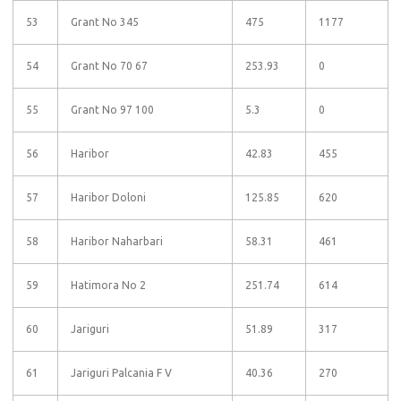
53
Grant No 345
475
1177
54
Grant No 70 67
253.93
0
55
Grant No 97 100
5.3
0
56
Haribor
42.83
455
57
Haribor Doloni
125.85
620
58
Haribor Naharbari
58.31
461
59
Hatimora No 2
251.74
614
60
Jariguri
51.89
317
61
Jariguri Palcania F V
40.36
270