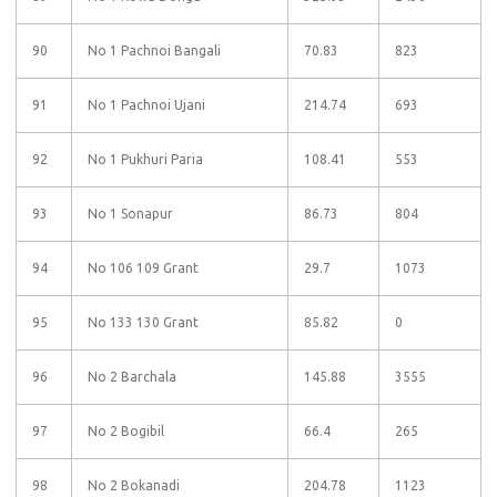
90
No 1 Pachnoi Bangali
70.83
823
91
No 1 Pachnoi Ujani
214.74
693
92
No 1 Pukhuri Paria
108.41
553
93
No 1 Sonapur
86.73
804
94
No 106 109 Grant
29.7
1073
95
No 133 130 Grant
85.82
0
96
No 2 Barchala
145.88
3555
97
No 2 Bogibil
66.4
265
98
No 2 Bokanadi
204.78
1123