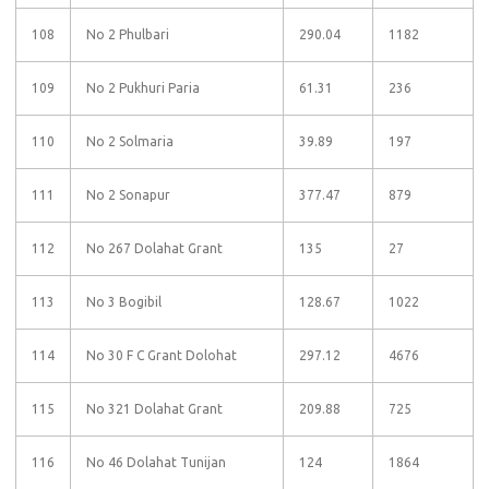
108
No 2 Phulbari
290.04
1182
109
No 2 Pukhuri Paria
61.31
236
110
No 2 Solmaria
39.89
197
111
No 2 Sonapur
377.47
879
112
No 267 Dolahat Grant
135
27
113
No 3 Bogibil
128.67
1022
114
No 30 F C Grant Dolohat
297.12
4676
115
No 321 Dolahat Grant
209.88
725
116
No 46 Dolahat Tunijan
124
1864