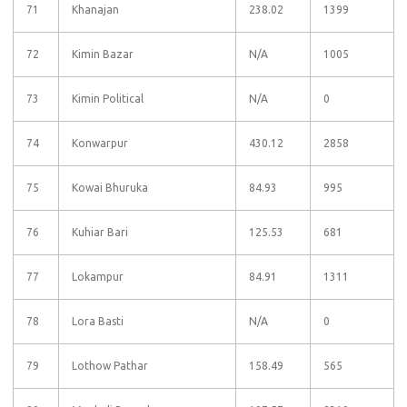
71
Khanajan
238.02
1399
72
Kimin Bazar
N/A
1005
73
Kimin Political
N/A
0
74
Konwarpur
430.12
2858
75
Kowai Bhuruka
84.93
995
76
Kuhiar Bari
125.53
681
77
Lokampur
84.91
1311
78
Lora Basti
N/A
0
79
Lothow Pathar
158.49
565