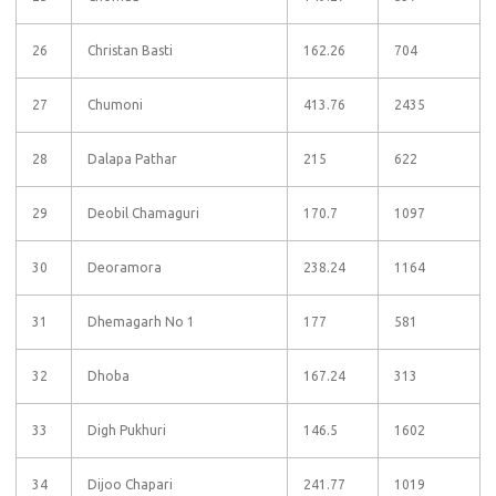
26
Christan Basti
162.26
704
27
Chumoni
413.76
2435
28
Dalapa Pathar
215
622
29
Deobil Chamaguri
170.7
1097
30
Deoramora
238.24
1164
31
Dhemagarh No 1
177
581
32
Dhoba
167.24
313
33
Digh Pukhuri
146.5
1602
34
Dijoo Chapari
241.77
1019