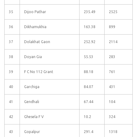
35
Dijoo Pathar
235.49
2525
36
Dikhamukhia
163.38
899
37
Dolakhat Gaon
252.92
2114
38
Doyan Gia
55.53
283
39
F C No 112 Grant
88.18
761
40
Garchiga
84.07
431
41
Gendhali
67.44
104
42
Ghesela F V
10.2
324
43
Gopalpur
291.4
1318