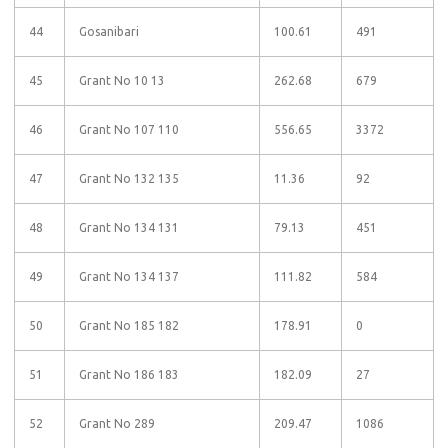
44
Gosanibari
100.61
491
45
Grant No 10 13
262.68
679
46
Grant No 107 110
556.65
3372
47
Grant No 132 135
11.36
92
48
Grant No 134 131
79.13
451
49
Grant No 134 137
111.82
584
50
Grant No 185 182
178.91
0
51
Grant No 186 183
182.09
27
52
Grant No 289
209.47
1086