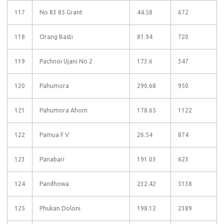
117
No 83 85 Grant
44.58
672
118
Orang Basti
81.94
720
119
Pachnoi Ujani No 2
173.6
347
120
Pahumora
290.68
950
121
Pahumora Ahom
178.65
1122
122
Pamua F V
26.54
874
123
Panabari
191.03
623
124
Pandhowa
232.42
5138
125
Phukan Doloni
198.12
2389