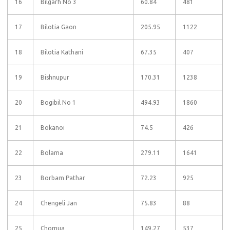
16
Bilgarh No 3
60.84
481
17
Bilotia Gaon
205.95
1122
18
Bilotia Kathani
67.35
407
19
Bishnupur
170.31
1238
20
Bogibil No 1
494.93
1860
21
Bokanoi
74.5
426
22
Bolama
279.11
1641
23
Borbam Pathar
72.23
925
24
Chengeli Jan
75.83
88
25
Chomua
149.27
537