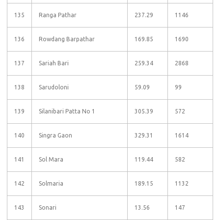
135
Ranga Pathar
237.29
1146
136
Rowdang Barpathar
169.85
1690
137
Sariah Bari
259.34
2868
138
Sarudoloni
59.09
99
139
Silanibari Patta No 1
305.39
572
140
Singra Gaon
329.31
1614
141
Sol Mara
119.44
582
142
Solmaria
189.15
1132
143
Sonari
13.56
147