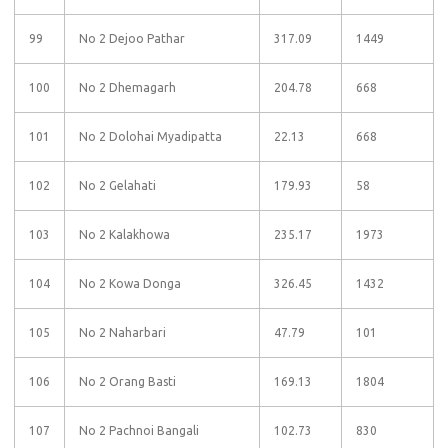
99
No 2 Dejoo Pathar
317.09
1449
100
No 2 Dhemagarh
204.78
668
101
No 2 Dolohai Myadipatta
22.13
668
102
No 2 Gelahati
179.93
58
103
No 2 Kalakhowa
235.17
1973
104
No 2 Kowa Donga
326.45
1432
105
No 2 Naharbari
47.79
101
106
No 2 Orang Basti
169.13
1804
107
No 2 Pachnoi Bangali
102.73
830