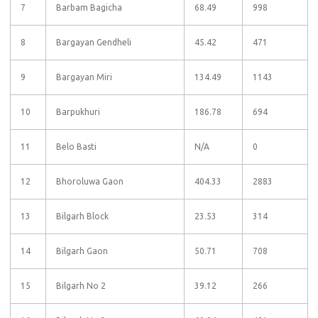
7
Barbam Bagicha
68.49
998
8
Bargayan Gendheli
45.42
471
9
Bargayan Miri
134.49
1143
10
Barpukhuri
186.78
694
11
Belo Basti
N/A
0
12
Bhoroluwa Gaon
404.33
2883
13
Bilgarh Block
23.53
314
14
Bilgarh Gaon
50.71
708
15
Bilgarh No 2
39.12
266