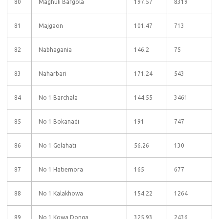
80
Maghuli Bargola
197.57
8319
81
Majgaon
101.47
713
82
Nabhagania
146.2
75
83
Naharbari
171.24
543
84
No 1 Barchala
144.55
3461
85
No 1 Bokanadi
191
747
86
No 1 Gelahati
56.26
130
87
No 1 Hatiemora
165
677
88
No 1 Kalakhowa
154.22
1264
89
No 1 Kowa Donga
325.93
2436