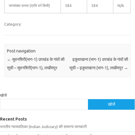
जनसंख्या घनत्व (प्रति वर्ग किमी)
584
584
N/A
Category:
Post navigation
←
सुवनशिरी(भाग-1) उपखंड के गांवों की
ढ़कुवाखाना (भाग-1) उपखंड के गांवों की
सूची – सुवनशिरी(भाग-1), लखीमपुर
सूची – ढ़कुवाखाना (भाग-1), लखीमपुर
→
खोजें
खोजें
Recent Posts
भारतीय न्यायपालिका (Indian Judiciary) की सामान्य जानकारी