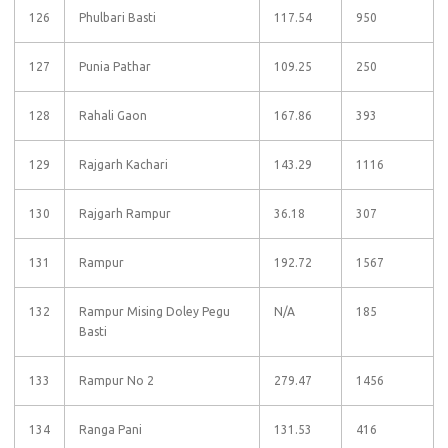
126
Phulbari Basti
117.54
950
127
Punia Pathar
109.25
250
128
Rahali Gaon
167.86
393
129
Rajgarh Kachari
143.29
1116
130
Rajgarh Rampur
36.18
307
131
Rampur
192.72
1567
132
Rampur Mising Doley Pegu
N/A
185
Basti
133
Rampur No 2
279.47
1456
134
Ranga Pani
131.53
416