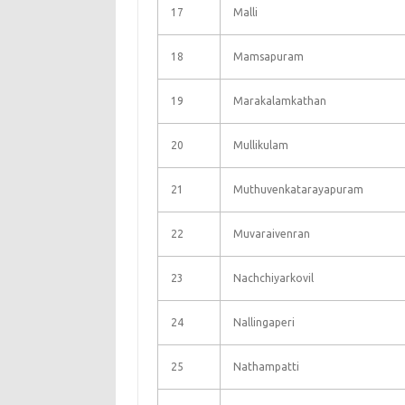
17
Malli
18
Mamsapuram
19
Marakalamkathan
20
Mullikulam
21
Muthuvenkatarayapuram
22
Muvaraivenran
23
Nachchiyarkovil
24
Nallingaperi
25
Nathampatti