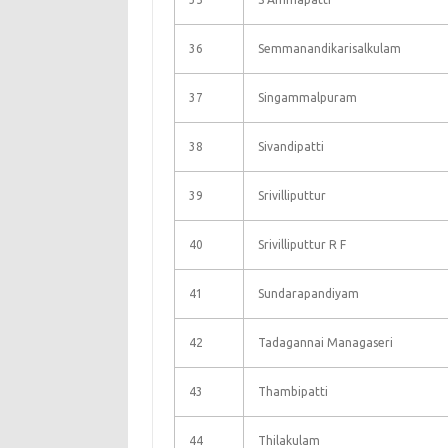
36
Semmanandikarisalkulam
37
Singammalpuram
38
Sivandipatti
39
Srivilliputtur
40
Srivilliputtur R F
41
Sundarapandiyam
42
Tadagannai Managaseri
43
Thambipatti
44
Thilakulam