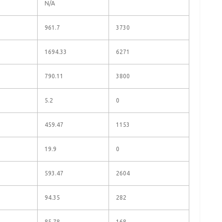
N/A
961.7
3730
1694.33
6271
790.11
3800
5.2
0
459.47
1153
19.9
0
593.47
2604
94.35
282
85.78
168