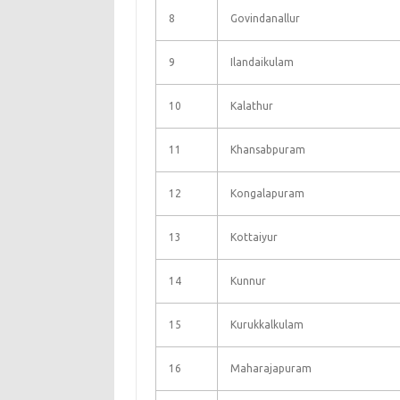
8
Govindanallur
9
Ilandaikulam
10
Kalathur
11
Khansabpuram
12
Kongalapuram
13
Kottaiyur
14
Kunnur
15
Kurukkalkulam
16
Maharajapuram