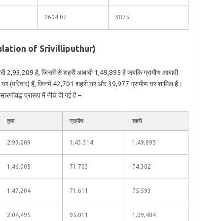
2604.07
3875
Population of Srivilliputhur)
आबादी 2,93,209 है, जिसमें से शहरी आबादी 1,49,895 है जबकि ग्रामीण आबादी
8 घर (परिवार) हैं, जिनमें 42,701 शहरी घर और 39,977 ग्रामीण घर शामिल हैं।
ारणीबद्ध प्रारूप में नीचे दी गई है –
कुल
ग्रामीण
शहरी
2,93,209
1,43,314
1,49,895
1,46,005
71,703
74,302
1,47,204
71,611
75,593
2,04,495
95,011
1,09,484