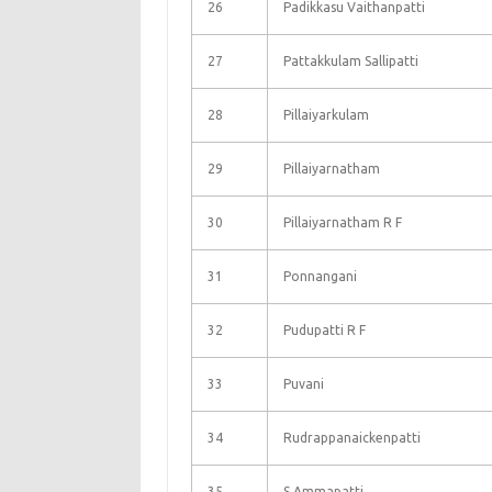
26
Padikkasu Vaithanpatti
27
Pattakkulam Sallipatti
28
Pillaiyarkulam
29
Pillaiyarnatham
30
Pillaiyarnatham R F
31
Ponnangani
32
Pudupatti R F
33
Puvani
34
Rudrappanaickenpatti
35
S Ammapatti