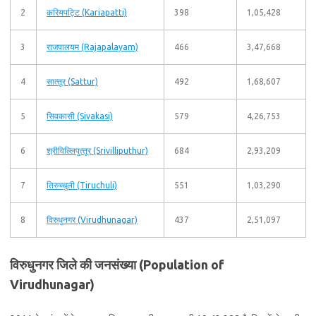
2
करियपट्टि (Kariapatti)
398
1,05,428
3
राजपालयम (Rajapalayam)
466
3,47,668
4
सात्‍तूर (Sattur)
492
1,68,607
5
सिवकासी (Sivakasi)
579
4,26,753
6
श्रीविल्लिपुत्‍तूर (Srivilliputhur)
684
2,93,209
7
तिरुच्‍चुली (Tiruchuli)
551
1,03,290
8
विरुधुनगर (Virudhunagar)
437
2,51,097
विरुधुनगर जिले की जनसंख्या (Population of
Virudhunagar)