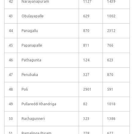
42
Narayanapuram
1127
1439
43
Obulayapalle
629
1002
44
Panagallu
870
2312
45
Papanapalle
811
766
46
Pathagunta
124
623
47
Penubaka
327
870
48
Poli
2901
591
49
Pullareddi Khandriga
82
1018
50
Rachagunneri
323
1386
51
Ramalinga Puram
278
677