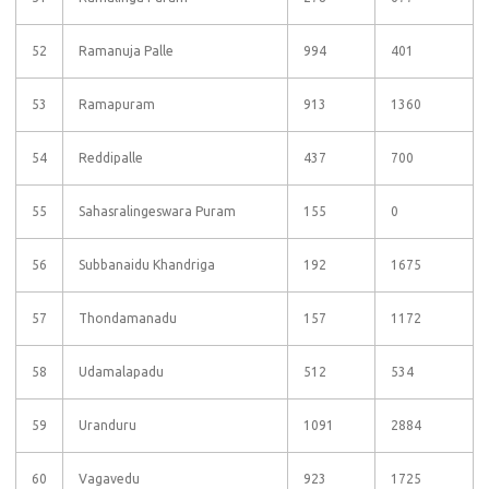
52
Ramanuja Palle
994
401
53
Ramapuram
913
1360
54
Reddipalle
437
700
55
Sahasralingeswara Puram
155
0
56
Subbanaidu Khandriga
192
1675
57
Thondamanadu
157
1172
58
Udamalapadu
512
534
59
Uranduru
1091
2884
60
Vagavedu
923
1725