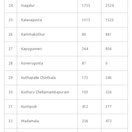
24
Inagalur
1755
2524
25
Kalavagunta
3315
1525
26
Kammakothur
80
861
27
Kapugunneri
264
856
28
Konerugunta
87
0
29
Kothapalle Chinthala
173
246
30
Kothuru Chellamambapuram
103
226
31
Kuntipudi
412
377
32
Madamala
256
472