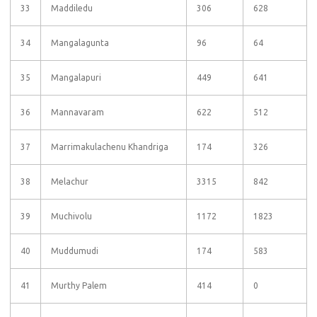
33
Maddiledu
306
628
34
Mangalagunta
96
64
35
Mangalapuri
449
641
36
Mannavaram
622
512
37
Marrimakulachenu Khandriga
174
326
38
Melachur
3315
842
39
Muchivolu
1172
1823
40
Muddumudi
174
583
41
Murthy Palem
414
0