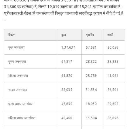
आबादी 80,056 है जबकि ग्रामीण आबादी 57,581 है। श्रीकालहस्ती मंडल में लगभग
34,860 घर (परिवार) हैं, जिनमें 19,619 शहरी घर और 15,241 ग्रामीण घर शामिल हैं।
श्रीकालहस्ती मंडल की जनसंख्या की विस्तृत जानकारी सारणीबद्ध प्रारूप में नीचे दी गई है
–
विवरण
कुल
ग्रामीण
शहरी
कुल जनसंख्या
1,37,637
57,581
80,056
पुरुष जनसंख्या
67,817
28,822
38,995
महिला जनसंख्या
69,820
28,759
41,061
साक्षर जनसंख्या
88,035
31,534
56,501
पुरुष साक्षर जनसंख्या
47,635
18,030
29,605
महिला साक्षर जनसंख्या
40,400
13,504
26,896