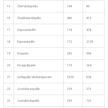
15
Cherukulapadu
168
80
16
Chukkalanidigallu
486
912
17
Diguvaveedhi
178
478
18
Eguvaveedhi
772
2128
19
Empedu
593
996
20
Erragudipadu
170
564
21
Gollapalle Venkatapuram
3056
658
22
Govindaraopalle
259
273
23
Guntakindapalle
295
722