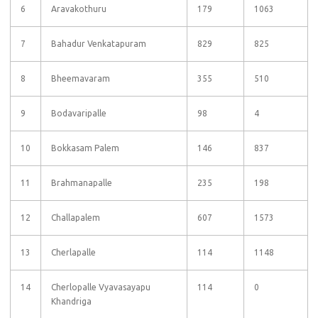
6
Aravakothuru
179
1063
7
Bahadur Venkatapuram
829
825
8
Bheemavaram
355
510
9
Bodavaripalle
98
4
10
Bokkasam Palem
146
837
11
Brahmanapalle
235
198
12
Challapalem
607
1573
13
Cherlapalle
114
1148
14
Cherlopalle Vyavasayapu
114
0
Khandriga