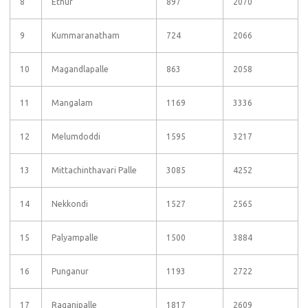
8
Ethur
897
2070
9
Kummaranatham
724
2066
10
Magandlapalle
863
2058
11
Mangalam
1169
3336
12
Melumdoddi
1595
3217
13
Mittachinthavari Palle
3085
4252
14
Nekkondi
1527
2565
15
Palyampalle
1500
3884
16
Punganur
1193
2722
17
Raganipalle
1817
2609