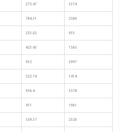
275.47
3374
784.31
2580
233.02
933
423.43
1565
932
3997
522.74
1414
956.4
3578
411
1061
559.37
2326