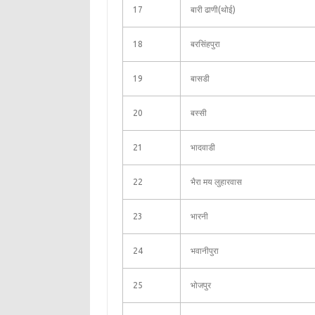
17
बारी ढाणी(थोई)
18
बरसिंहपुरा
19
बासडी
20
बस्सी
21
भादवाडी
22
भैरा मय लुहारवास
23
भारनी
24
भवानीपुरा
25
भोजपुर