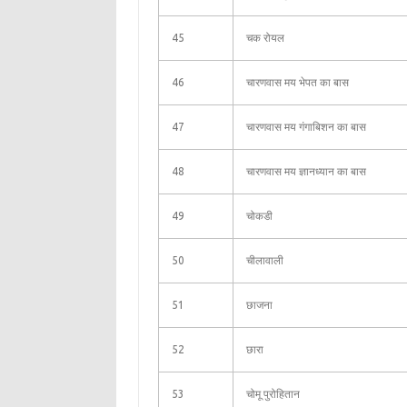
45
चक रोयल
46
चारणवास मय भेपत का बास
47
चारणवास मय गंगाबिशन का बास
48
चारणवास मय ज्ञानध्यान का बास
49
चोकडी
50
चीलावाली
51
छाजना
52
छारा
53
चोमू पुरोहितान