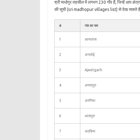
श्री माधोपुर तहसील में लगभग 230 गाँव हैं, जिन्हें आप क्
की सूची (sri madhopur villages list) से देख सकते है
#
गांव का नाम
1
आभावास
2
अगलोई
3
Ajeetgarh
4
अणतपुरा
5
अरणिया
6
आसपुरा
7
अठबिया