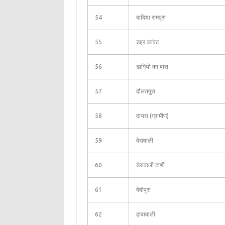
54
दादिया रामपुरा
55
डहर कांवट
56
डागियो का बास
57
दौलतपुरा
58
दायरा (ग्रामीण)
59
देरावाली
60
डेरावाली ढाणी
61
देवीपुरा
62
ढ़ाबावाली