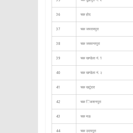
36
चक होद
37
चक जयरामपुरा
38
चक जसवन्तपुरा
39
चक खण्डेला नं. 1
40
चक खण्डेला नं. २
41
चक खटूंदरा
42
चक ेिकशनपुरा
43
चक मऊ
44
चक उदयपुरा