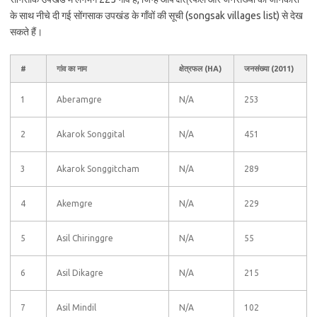
के साथ नीचे दी गई सोंगसाक उपखंड के गाँवों की सूची (songsak villages list) से देख
सकते हैं।
#
गांव का नाम
क्षेत्रफल (HA)
जनसंख्या (2011)
1
Aberamgre
N/A
253
2
Akarok Songgital
N/A
451
3
Akarok Songgitcham
N/A
289
4
Akemgre
N/A
229
5
Asil Chiringgre
N/A
55
6
Asil Dikagre
N/A
215
7
Asil Mindil
N/A
102