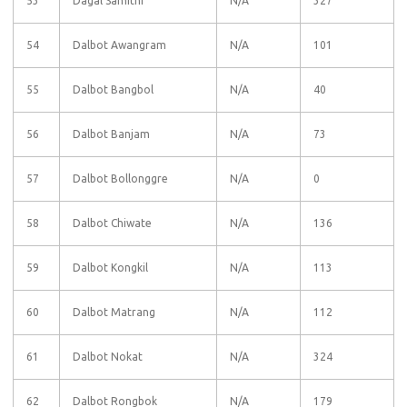
53
Dagal Samithi
N/A
327
54
Dalbot Awangram
N/A
101
55
Dalbot Bangbol
N/A
40
56
Dalbot Banjam
N/A
73
57
Dalbot Bollonggre
N/A
0
58
Dalbot Chiwate
N/A
136
59
Dalbot Kongkil
N/A
113
60
Dalbot Matrang
N/A
112
61
Dalbot Nokat
N/A
324
62
Dalbot Rongbok
N/A
179