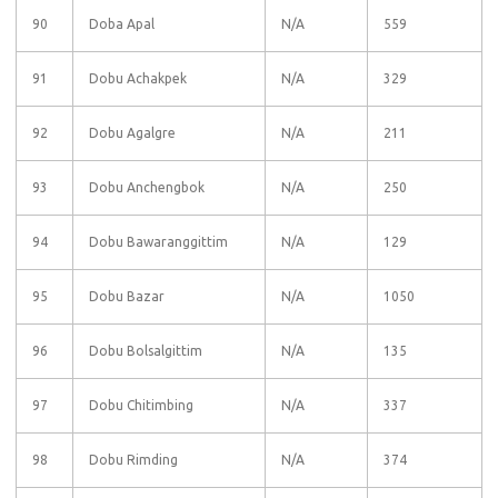
90
Doba Apal
N/A
559
91
Dobu Achakpek
N/A
329
92
Dobu Agalgre
N/A
211
93
Dobu Anchengbok
N/A
250
94
Dobu Bawaranggittim
N/A
129
95
Dobu Bazar
N/A
1050
96
Dobu Bolsalgittim
N/A
135
97
Dobu Chitimbing
N/A
337
98
Dobu Rimding
N/A
374