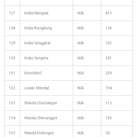
127
Koksi Nengsat
N/A
813
128
Koksi Rongkong
N/A
126
129
Koksi Songgital
N/A
103
130
Koksi Songma
N/A
291
131
Konchikol
N/A
239
132
Lower Mendal
N/A
194
133
Manda Chachatgre
N/A
115
134
Manda Cheranggre
N/A
195
135
Manda Dokrugre
N/A
50