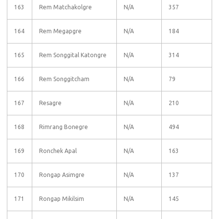
163
Rem Matchakolgre
N/A
357
164
Rem Megapgre
N/A
184
165
Rem Songgital Katongre
N/A
314
166
Rem Songgitcham
N/A
79
167
Resagre
N/A
210
168
Rimrang Bonegre
N/A
494
169
Ronchek Apal
N/A
163
170
Rongap Asimgre
N/A
137
171
Rongap Mikilsim
N/A
145