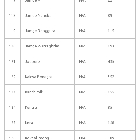
117
Jamge A
N/A
221
118
Jamge Nengbal
N/A
89
119
Jamge Ronggura
N/A
115
120
Jamge Watregittim
N/A
193
121
Jogogre
N/A
435
122
Kakwa Bonegre
N/A
352
123
Kanchimik
N/A
155
124
Kentra
N/A
85
125
Kera
N/A
148
126
Koknal Imong
N/A
309