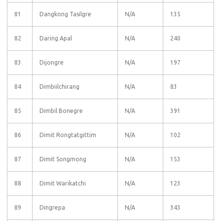
81
Dangkong Tasilgre
N/A
135
82
Daring Apal
N/A
240
83
Dijongre
N/A
197
84
Dimbiilchirang
N/A
83
85
Dimbil Bonegre
N/A
391
86
Dimit Rongtatgittim
N/A
102
87
Dimit Songmong
N/A
153
88
Dimit Warikatchi
N/A
123
89
Dingrepa
N/A
343