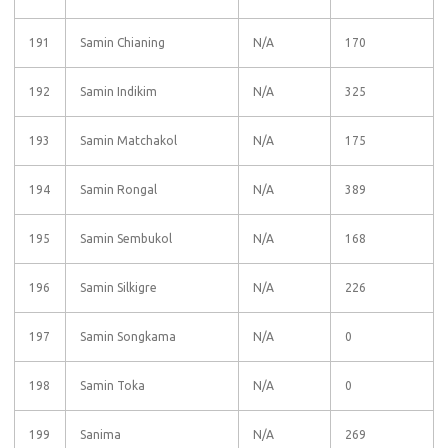
191
Samin Chianing
N/A
170
192
Samin Indikim
N/A
325
193
Samin Matchakol
N/A
175
194
Samin Rongal
N/A
389
195
Samin Sembukol
N/A
168
196
Samin Silkigre
N/A
226
197
Samin Songkama
N/A
0
198
Samin Toka
N/A
0
199
Sanima
N/A
269