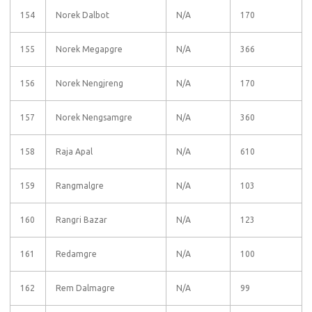
154
Norek Dalbot
N/A
170
155
Norek Megapgre
N/A
366
156
Norek Nengjreng
N/A
170
157
Norek Nengsamgre
N/A
360
158
Raja Apal
N/A
610
159
Rangmalgre
N/A
103
160
Rangri Bazar
N/A
123
161
Redamgre
N/A
100
162
Rem Dalmagre
N/A
99