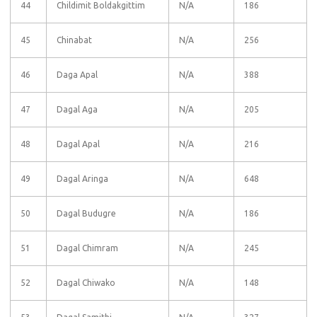
44
Childimit Boldakgittim
N/A
186
45
Chinabat
N/A
256
46
Daga Apal
N/A
388
47
Dagal Aga
N/A
205
48
Dagal Apal
N/A
216
49
Dagal Aringa
N/A
648
50
Dagal Budugre
N/A
186
51
Dagal Chimram
N/A
245
52
Dagal Chiwako
N/A
148