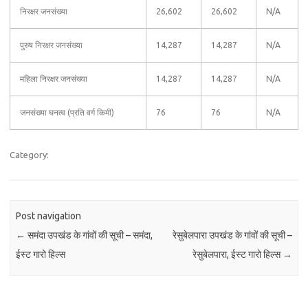
निरक्षर जनसंख्या
26,602
26,602
N/A
पुरुष निरक्षर जनसंख्या
14,287
14,287
N/A
महिला निरक्षर जनसंख्या
14,287
14,287
N/A
जनसंख्या घनत्व (प्रति वर्ग किमी)
76
76
N/A
Category:
Post navigation
←
समंदा उपखंड के गांवों की सूची – समंदा,
रेसुबेलपारा उपखंड के गांवों की सूची –
ईस्ट गारो हिल्स
रेसुबेलपारा, ईस्ट गारो हिल्स
→