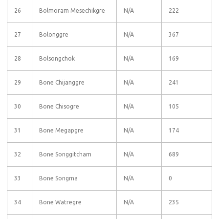
26
Bolmoram Mesechikgre
N/A
222
27
Bolonggre
N/A
367
28
Bolsongchok
N/A
169
29
Bone Chijanggre
N/A
241
30
Bone Chisogre
N/A
105
31
Bone Megapgre
N/A
174
32
Bone Songgitcham
N/A
689
33
Bone Songma
N/A
0
34
Bone Watregre
N/A
235