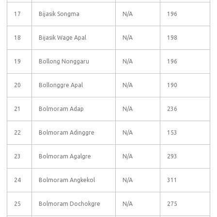
17
Bijasik Songma
N/A
196
18
Bijasik Wage Apal
N/A
198
19
Bollong Nonggaru
N/A
196
20
Bollonggre Apal
N/A
190
21
Bolmoram Adap
N/A
236
22
Bolmoram Adinggre
N/A
153
23
Bolmoram Agalgre
N/A
293
24
Bolmoram Angkekol
N/A
311
25
Bolmoram Dochokgre
N/A
275