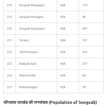
218
Songsak Megapgre
N/A
139
219
Songsak Mringgre
N/A
49
220
Songsak Wagopgre
N/A
467
221
Tarasin
N/A
107
222
Tebil Bonegre
N/A
645
223
Wakpat Apal
N/A
207
224
Warimandal
N/A
68
225
Watenanggre
N/A
58
सोंगसाक उपखंड की जनसंख्या (Population of Songsak)