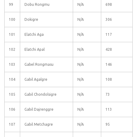
99
Dobu Rongmu
N/A
698
100
Dokigre
N/A
306
101
Elatchi Aga
N/A
117
102
Elatchi Apal
N/A
428
103
Gabel Rongmasu
N/A
146
104
Gabil Agalgre
N/A
108
105
Gabil Chondolsigre
N/A
73
106
Gabil Dajrenggre
N/A
113
107
Gabil Metchagre
N/A
95