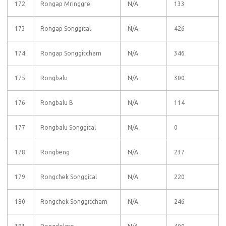
172
Rongap Mringgre
N/A
133
173
Rongap Songgital
N/A
426
174
Rongap Songgitcham
N/A
346
175
Rongbalu
N/A
300
176
Rongbalu B
N/A
114
177
Rongbalu Songgital
N/A
0
178
Rongbeng
N/A
237
179
Rongchek Songgital
N/A
220
180
Rongchek Songgitcham
N/A
246