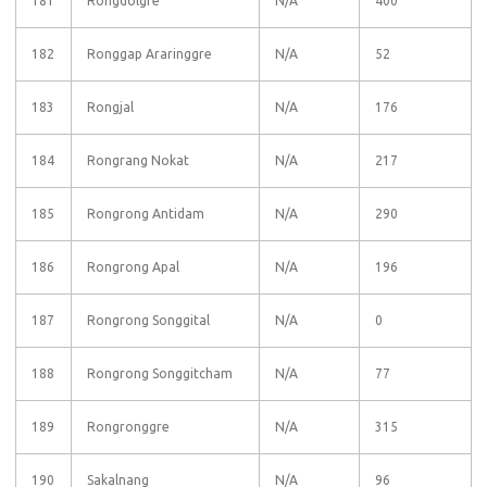
181
Rongdolgre
N/A
400
182
Ronggap Araringgre
N/A
52
183
Rongjal
N/A
176
184
Rongrang Nokat
N/A
217
185
Rongrong Antidam
N/A
290
186
Rongrong Apal
N/A
196
187
Rongrong Songgital
N/A
0
188
Rongrong Songgitcham
N/A
77
189
Rongronggre
N/A
315
190
Sakalnang
N/A
96