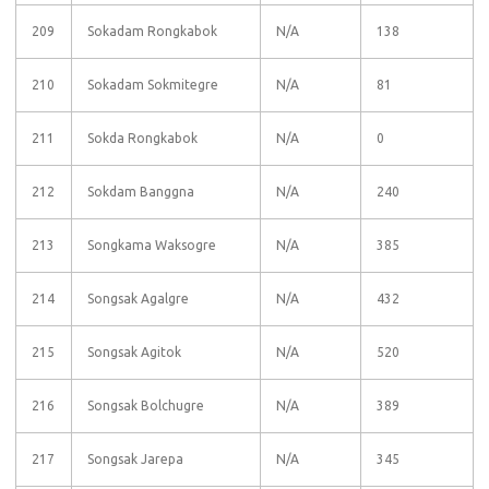
209
Sokadam Rongkabok
N/A
138
210
Sokadam Sokmitegre
N/A
81
211
Sokda Rongkabok
N/A
0
212
Sokdam Banggna
N/A
240
213
Songkama Waksogre
N/A
385
214
Songsak Agalgre
N/A
432
215
Songsak Agitok
N/A
520
216
Songsak Bolchugre
N/A
389
217
Songsak Jarepa
N/A
345