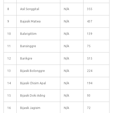
8
Asil Songgital
N/A
355
9
Bajasik Matwa
N/A
437
10
Balsrigittim
N/A
139
11
Bansinggre
N/A
75
12
Barikgre
N/A
515
13
Bijasik Bolonggre
N/A
224
14
Bijasik Chisim Apal
N/A
194
15
Bijasik Doki Ading
N/A
93
16
Bijasik Jagisim
N/A
72