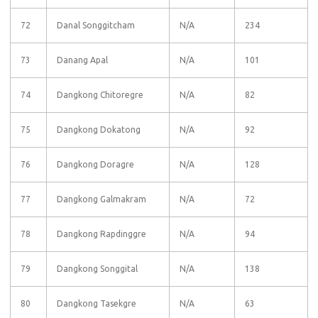
72
Danal Songgitcham
N/A
234
73
Danang Apal
N/A
101
74
Dangkong Chitoregre
N/A
82
75
Dangkong Dokatong
N/A
92
76
Dangkong Doragre
N/A
128
77
Dangkong Galmakram
N/A
72
78
Dangkong Rapdinggre
N/A
94
79
Dangkong Songgital
N/A
138
80
Dangkong Tasekgre
N/A
63