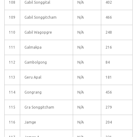
108
Gabil Songgital
N/A
402
109
Gabil Songgitcham
N/A
466
110
Gabil Wagopgre
N/A
248
111
Galmakpa
N/A
216
112
Gambolgong
N/A
84
113
Geru Apal
N/A
181
114
Gongrang
N/A
456
115
Gra Songgitcham
N/A
279
116
Jamge
N/A
204