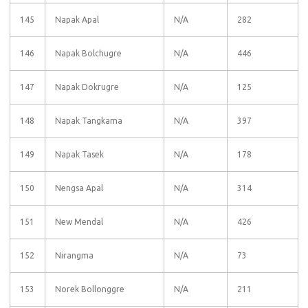
145
Napak Apal
N/A
282
146
Napak Bolchugre
N/A
446
147
Napak Dokrugre
N/A
125
148
Napak Tangkama
N/A
397
149
Napak Tasek
N/A
178
150
Nengsa Apal
N/A
314
151
New Mendal
N/A
426
152
Nirangma
N/A
73
153
Norek Bollonggre
N/A
211