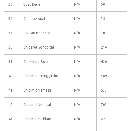
35
Busu Dare
N/A
60
36
Champe Apal
N/A
35
37
Cheran Bonegre
N/A
101
38
Chidaret Songgital
N/A
216
39
Chidekgre Bone
N/A
420
40
Chidimit Imsinggittim
N/A
389
41
Chidimit Namesa
N/A
533
42
Chidimit Nengsat
N/A
703
43
Chidimit Saridam
N/A
223