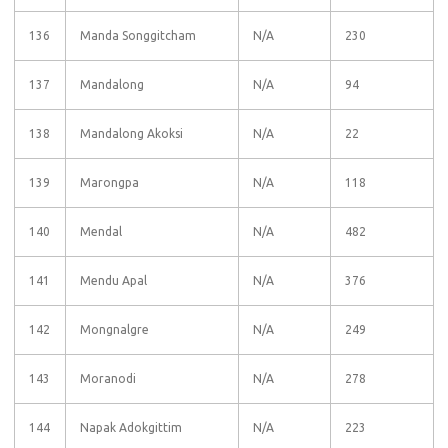
136
Manda Songgitcham
N/A
230
137
Mandalong
N/A
94
138
Mandalong Akoksi
N/A
22
139
Marongpa
N/A
118
140
Mendal
N/A
482
141
Mendu Apal
N/A
376
142
Mongnalgre
N/A
249
143
Moranodi
N/A
278
144
Napak Adokgittim
N/A
223