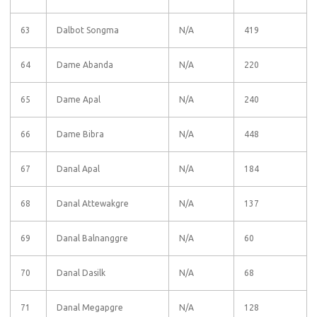
63
Dalbot Songma
N/A
419
64
Dame Abanda
N/A
220
65
Dame Apal
N/A
240
66
Dame Bibra
N/A
448
67
Danal Apal
N/A
184
68
Danal Attewakgre
N/A
137
69
Danal Balnanggre
N/A
60
70
Danal Dasilk
N/A
68
71
Danal Megapgre
N/A
128