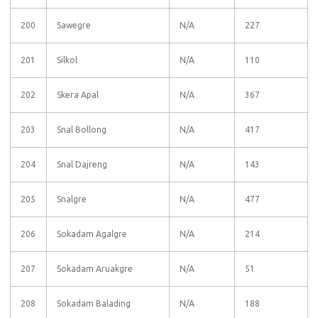
200
Sawegre
N/A
227
201
Silkol
N/A
110
202
Skera Apal
N/A
367
203
Snal Bollong
N/A
417
204
Snal Dajreng
N/A
143
205
Snalgre
N/A
477
206
Sokadam Agalgre
N/A
214
207
Sokadam Aruakgre
N/A
51
208
Sokadam Balading
N/A
188