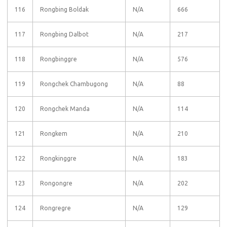
116
Rongbing Boldak
N/A
666
117
Rongbing Dalbot
N/A
217
118
Rongbinggre
N/A
576
119
Rongchek Chambugong
N/A
88
120
Rongchek Manda
N/A
114
121
Rongkem
N/A
210
122
Rongkinggre
N/A
183
123
Rongongre
N/A
202
124
Rongregre
N/A
129