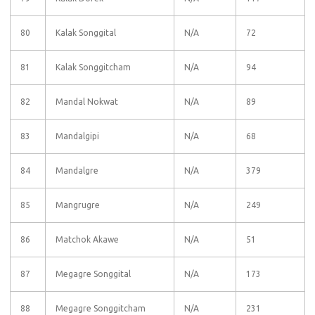
80
Kalak Songgital
N/A
72
81
Kalak Songgitcham
N/A
94
82
Mandal Nokwat
N/A
89
83
Mandalgipi
N/A
68
84
Mandalgre
N/A
379
85
Mangrugre
N/A
249
86
Matchok Akawe
N/A
51
87
Megagre Songgital
N/A
173
88
Megagre Songgitcham
N/A
231