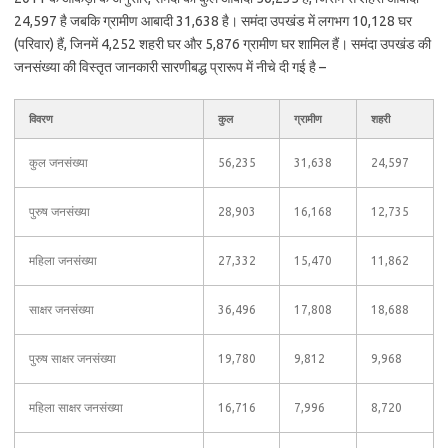
24,597 है जबकि ग्रामीण आबादी 31,638 है। समंदा उपखंड में लगभग 10,128 घर
(परिवार) हैं, जिनमें 4,252 शहरी घर और 5,876 ग्रामीण घर शामिल हैं। समंदा उपखंड की
जनसंख्या की विस्तृत जानकारी सारणीबद्ध प्रारूप में नीचे दी गई है –
विवरण
कुल
ग्रामीण
शहरी
कुल जनसंख्या
56,235
31,638
24,597
पुरुष जनसंख्या
28,903
16,168
12,735
महिला जनसंख्या
27,332
15,470
11,862
साक्षर जनसंख्या
36,496
17,808
18,688
पुरुष साक्षर जनसंख्या
19,780
9,812
9,968
महिला साक्षर जनसंख्या
16,716
7,996
8,720