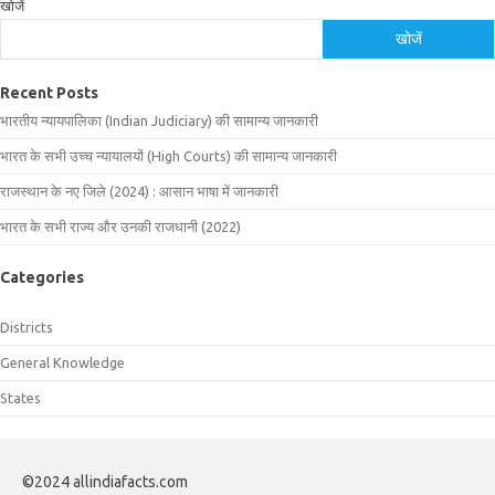
खोजें
खोजें
Recent Posts
भारतीय न्यायपालिका (Indian Judiciary) की सामान्य जानकारी
भारत के सभी उच्च न्यायालयों (High Courts) की सामान्य जानकारी
राजस्थान के नए जिले (2024) : आसान भाषा में जानकारी
भारत के सभी राज्य और उनकी राजधानी (2022)
Categories
Districts
General Knowledge
States
©2024 allindiafacts.com