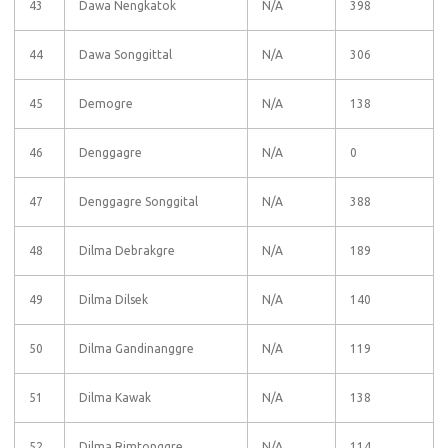
43
Dawa Nengkatok
N/A
398
44
Dawa Songgittal
N/A
306
45
Demogre
N/A
138
46
Denggagre
N/A
0
47
Denggagre Songgital
N/A
388
48
Dilma Debrakgre
N/A
189
49
Dilma Dilsek
N/A
140
50
Dilma Gandinanggre
N/A
119
51
Dilma Kawak
N/A
138
52
Dilma Rimtonggre
N/A
114