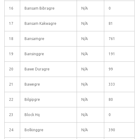
16
Bansam Bibragre
N/A
0
17
Bansam Kakwagre
N/A
81
18
Bansamgre
N/A
761
19
Bansinggre
N/A
191
20
Bawe Duragre
N/A
99
21
Bawegre
N/A
333
22
Bilgipgre
N/A
80
23
Block Hq
N/A
0
24
Bolkinggre
N/A
390