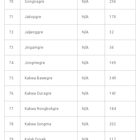
70
Gongnagre
N/A
236
71
Jakopgre
N/A
170
72
Jaljenggre
N/A
32
73
Jingamgre
N/A
56
74
Jongmegre
N/A
169
75
Kakwa Bawegre
N/A
349
76
Kakwa Duragre
N/A
143
77
Kakwa Rongbokgre
N/A
184
78
Kakwa Songma
N/A
202
79
Kalak Dorek
N/A
117