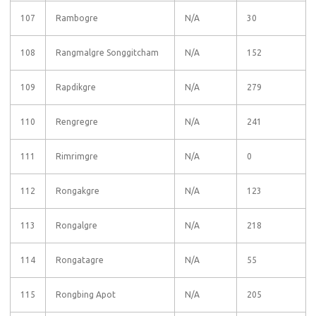
107
Rambogre
N/A
30
108
Rangmalgre Songgitcham
N/A
152
109
Rapdikgre
N/A
279
110
Rengregre
N/A
241
111
Rimrimgre
N/A
0
112
Rongakgre
N/A
123
113
Rongalgre
N/A
218
114
Rongatagre
N/A
55
115
Rongbing Apot
N/A
205