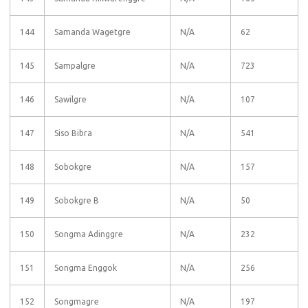
144
Samanda Wagetgre
N/A
62
145
Sampalgre
N/A
723
146
Sawilgre
N/A
107
147
Siso Bibra
N/A
541
148
Sobokgre
N/A
157
149
Sobokgre B
N/A
50
150
Songma Adinggre
N/A
232
151
Songma Enggok
N/A
256
152
Songmagre
N/A
197