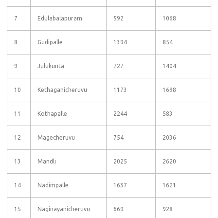
7
Edulabalapuram
592
1068
8
Gudipalle
1394
854
9
Julukunta
727
1404
10
Kethaganicheruvu
1173
1698
11
Kothapalle
2244
583
12
Magecheruvu
754
2036
13
Mandli
2025
2620
14
Nadimpalle
1637
1621
15
Naginayanicheruvu
669
928