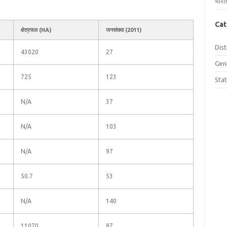
भारत
Cat
क्षेत्रफल (HA)
जनसंख्या (2011)
Dist
43020
27
Gen
725
123
Sta
N/A
37
N/A
103
N/A
97
50.7
53
N/A
140
11070
87