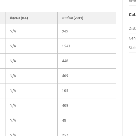
भारत
Cat
क्षेत्रफल (HA)
जनसंख्या (2011)
Dist
N/A
949
Gen
N/A
1543
Sta
N/A
448
N/A
409
N/A
105
N/A
409
N/A
48
N/A
257