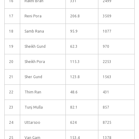
16
Rakhi Brah
331
2499
17
Reni Pora
206.8
3509
18
Samb Rana
95.9
1077
19
Sheikh Gund
62.3
970
20
Sheikh Pora
115.3
2253
21
Sher Gund
123.8
1563
22
Thim Ran
48.6
431
23
Tunj Mulla
82.1
857
24
Uttarsoo
624
8725
25
Van Gam
153.4
1378