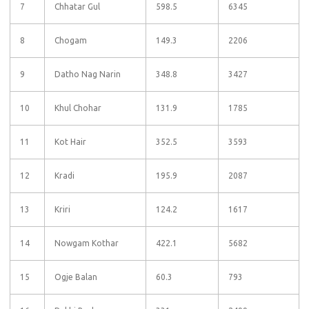
7
Chhatar Gul
598.5
6345
8
Chogam
149.3
2206
9
Datho Nag Narin
348.8
3427
10
Khul Chohar
131.9
1785
11
Kot Hair
352.5
3593
12
Kradi
195.9
2087
13
Kriri
124.2
1617
14
Nowgam Kothar
422.1
5682
15
Ogje Balan
60.3
793