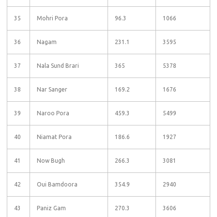
35
Mohri Pora
96.3
1066
36
Nagam
231.1
3595
37
Nala Sund Brari
365
5378
38
Nar Sanger
169.2
1676
39
Naroo Pora
459.3
5499
40
Niamat Pora
186.6
1927
41
Now Bugh
266.3
3081
42
Oui Bamdoora
354.9
2940
43
Paniz Gam
270.3
3606