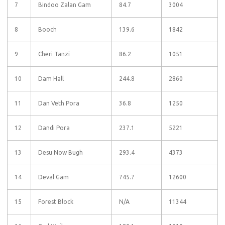
7
Bindoo Zalan Gam
84.7
3004
8
Booch
139.6
1842
9
Cheri Tanzi
86.2
1051
10
Dam Hall
244.8
2860
11
Dan Veth Pora
36.8
1250
12
Dandi Pora
237.1
5221
13
Desu Now Bugh
293.4
4373
14
Deval Gam
745.7
12600
15
Forest Block
N/A
11344