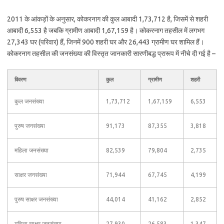
2011 के आंकड़ों के अनुसार, कोकरनाग की कुल आबादी 1,73,712 है, जिसमें से शहरी
आबादी 6,553 है जबकि ग्रामीण आबादी 1,67,159 है। कोकरनाग तहसील में लगभग
27,343 घर (परिवार) हैं, जिनमें 900 शहरी घर और 26,443 ग्रामीण घर शामिल हैं।
कोकरनाग तहसील की जनसंख्या की विस्तृत जानकारी सारणीबद्ध प्रारूप में नीचे दी गई है –
विवरण
कुल
ग्रामीण
शहरी
कुल जनसंख्या
1,73,712
1,67,159
6,553
पुरुष जनसंख्या
91,173
87,355
3,818
महिला जनसंख्या
82,539
79,804
2,735
साक्षर जनसंख्या
71,944
67,745
4,199
पुरुष साक्षर जनसंख्या
44,014
41,162
2,852
महिला साक्षर जनसंख्या
27,930
26,583
1,347