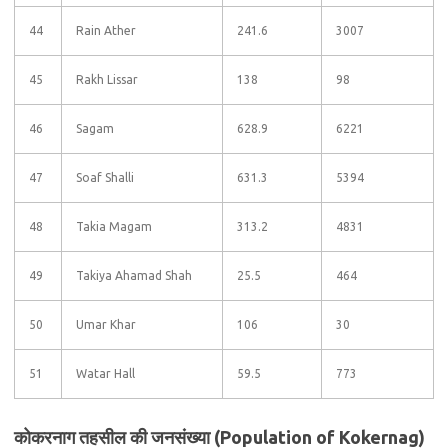
44
Rain Ather
241.6
3007
45
Rakh Lissar
138
98
46
Sagam
628.9
6221
47
Soaf Shalli
631.3
5394
48
Takia Magam
313.2
4831
49
Takiya Ahamad Shah
25.5
464
50
Umar Khar
106
30
51
Watar Hall
59.5
773
कोकरनाग तहसील की जनसंख्या (Population of Kokernag)