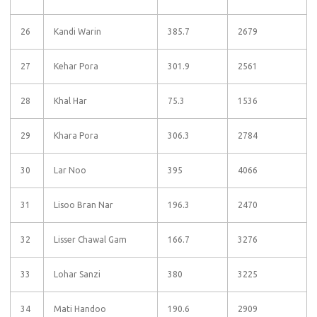
26
Kandi Warin
385.7
2679
27
Kehar Pora
301.9
2561
28
Khal Har
75.3
1536
29
Khara Pora
306.3
2784
30
Lar Noo
395
4066
31
Lisoo Bran Nar
196.3
2470
32
Lisser Chawal Gam
166.7
3276
33
Lohar Sanzi
380
3225
34
Mati Handoo
190.6
2909