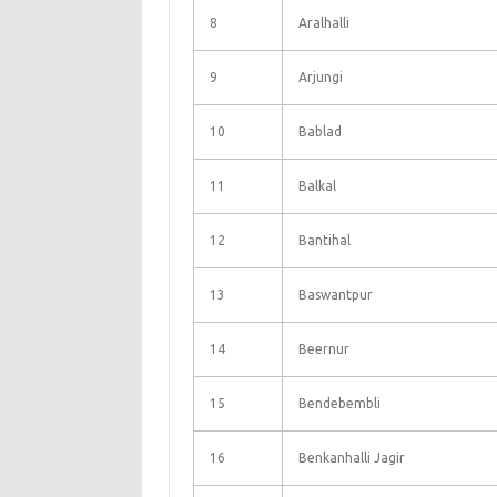
8
Aralhalli
9
Arjungi
10
Bablad
11
Balkal
12
Bantihal
13
Baswantpur
14
Beernur
15
Bendebembli
16
Benkanhalli Jagir