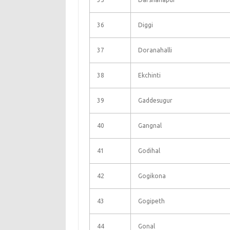
36
Diggi
37
Doranahalli
38
Ekchinti
39
Gaddesugur
40
Gangnal
41
Godihal
42
Gogikona
43
Gogipeth
44
Gonal