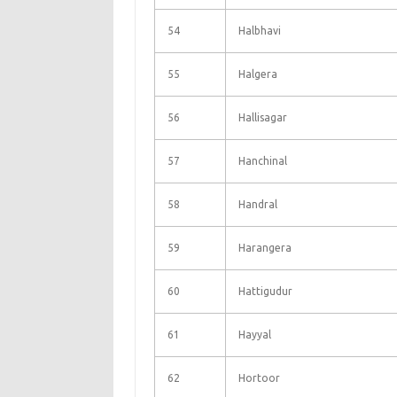
54
Halbhavi
55
Halgera
56
Hallisagar
57
Hanchinal
58
Handral
59
Harangera
60
Hattigudur
61
Hayyal
62
Hortoor