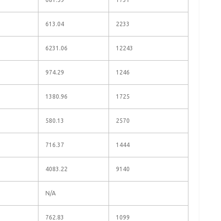
613.04
2233
6231.06
12243
974.29
1246
1380.96
1725
580.13
2570
716.37
1444
4083.22
9140
N/A
762.83
1099