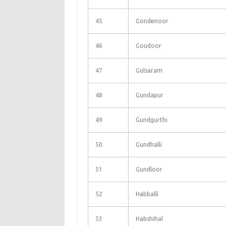
45
Gondenoor
46
Goudoor
47
Gulsaram
48
Gundapur
49
Gundgurthi
50
Gundhalli
51
Gundloor
52
Habballi
53
Habshihal