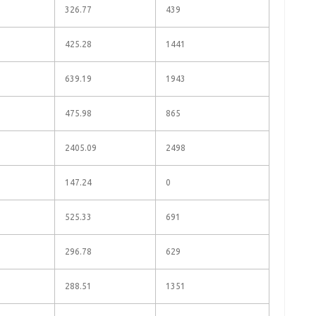
326.77
439
425.28
1441
639.19
1943
475.98
865
2405.09
2498
147.24
0
525.33
691
296.78
629
288.51
1351