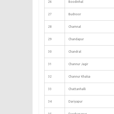
26
Boodinhal
27
Budnoor
28
Chamnal
29
Chandapur
30
Chandral
31
Channur Jagir
32
Channur Khalsa
33
Chattanhalli
34
Dariyapur
35
Darshanapur