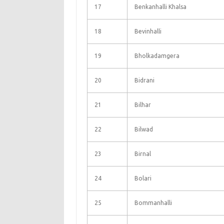
17
Benkanhalli Khalsa
18
Bevinhalli
19
Bholkadamgera
20
Bidrani
21
Bilhar
22
Bilwad
23
Birnal
24
Bolari
25
Bommanhalli