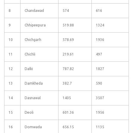
8
Chandawad
574
616
9
Chhipeepura
519.88
1324
10
Chichgarh
578.69
1936
11
Chichli
219.61
497
12
Dalki
787.82
1827
13
Damkheda
382.7
590
14
Dasnawal
1405
3507
15
Deoli
601.36
1956
16
Domwada
656.15
1135