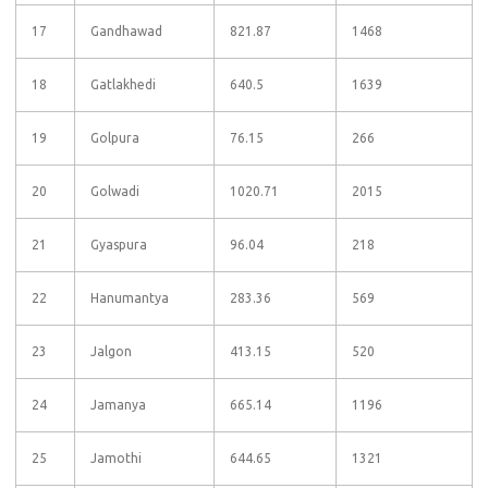
17
Gandhawad
821.87
1468
18
Gatlakhedi
640.5
1639
19
Golpura
76.15
266
20
Golwadi
1020.71
2015
21
Gyaspura
96.04
218
22
Hanumantya
283.36
569
23
Jalgon
413.15
520
24
Jamanya
665.14
1196
25
Jamothi
644.65
1321