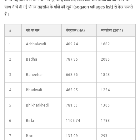
साथ नीचे दी गई सेगांव तहसील के गाँवों की सूची (segaon villages list) से देख सकते
हैं।
#
गांव का नाम
क्षेत्रफल (HA)
जनसंख्या (2011)
1
Achhalwadi
409.74
1682
2
Badha
787.85
2085
3
Baneehar
668.56
1848
4
Bhadwali
465.95
1254
5
Bhikharkhedi
781.53
1305
6
Birla
1105.74
1798
7
Bori
137.09
293