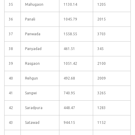
35
Mahugaon
1130.14
1205
36
Panali
1045.79
2015
37
Panwada
1558.55
3703
38
Panyadad
461.51
345
39
Rasgaon
1051.42
2100
40
Rehgun
492.68
2009
41
Sangwi
740.95
3265
42
Saradpura
448.47
1283
43
Satawad
944.15
1152