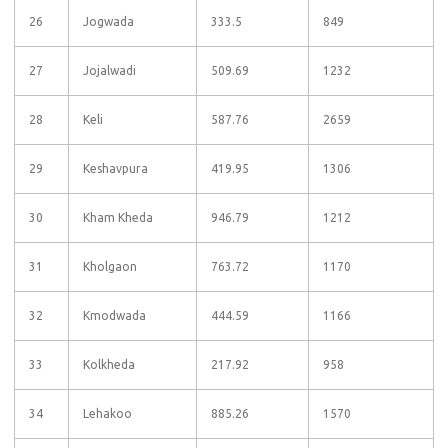
26
Jogwada
333.5
849
27
Jojalwadi
509.69
1232
28
Keli
587.76
2659
29
Keshavpura
419.95
1306
30
Kham Kheda
946.79
1212
31
Kholgaon
763.72
1170
32
Kmodwada
444.59
1166
33
Kolkheda
217.92
958
34
Lehakoo
885.26
1570