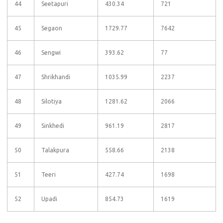
44
Seetapuri
430.34
721
45
Segaon
1729.77
7642
46
Sengwi
393.62
77
47
Shrikhandi
1035.99
2237
48
Silotiya
1281.62
2066
49
Sinkhedi
961.19
2817
50
Talakpura
558.66
2138
51
Teeri
427.74
1698
52
Upadi
854.73
1619