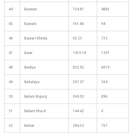
44
Baswan
734.87
4883
45
Bawani
161.86
94
46
Bawari Kheda
92.53
735
47
Bawi
1419.18
1391
48
Bediya
852.92
8019
49
Bekalaya
307.07
364
50
Belam Bujurg
369.05
896
51
Belam Khurd
144.42
0
52
Belsar
284.35
767