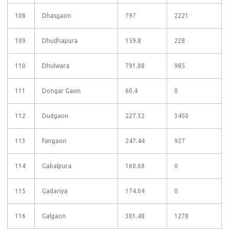
108
Dhasgaon
797
2221
109
Dhudhapura
159.8
228
110
Dhulwara
791.88
985
111
Dongar Gaon
60.4
0
112
Dudgaon
227.32
3450
113
Fangaon
247.44
927
114
Gabalpura
160.68
0
115
Gadariya
174.04
0
116
Galgaon
301.48
1278