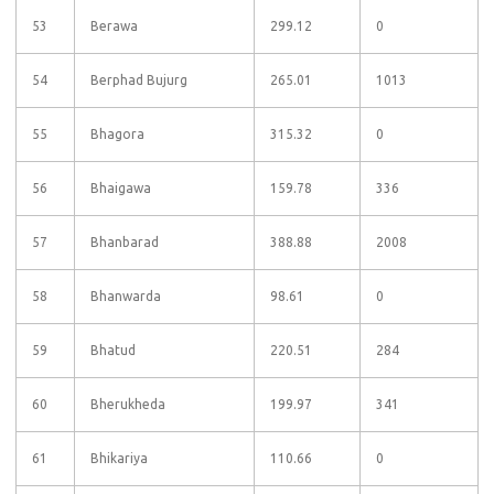
53
Berawa
299.12
0
54
Berphad Bujurg
265.01
1013
55
Bhagora
315.32
0
56
Bhaigawa
159.78
336
57
Bhanbarad
388.88
2008
58
Bhanwarda
98.61
0
59
Bhatud
220.51
284
60
Bherukheda
199.97
341
61
Bhikariya
110.66
0