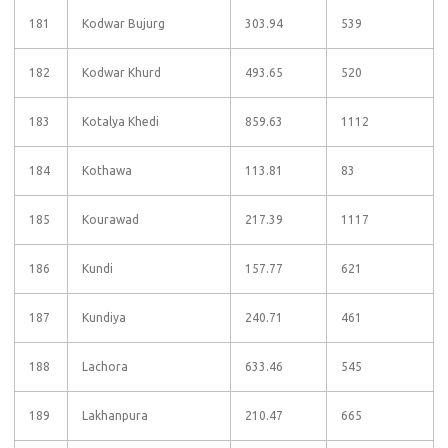
181
Kodwar Bujurg
303.94
539
182
Kodwar Khurd
493.65
520
183
Kotalya Khedi
859.63
1112
184
Kothawa
113.81
83
185
Kourawad
217.39
1117
186
Kundi
157.77
621
187
Kundiya
240.71
461
188
Lachora
633.46
545
189
Lakhanpura
210.47
665