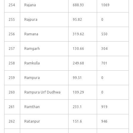
254
Rajana
688.93
1069
255
Rajpura
95.82
0
256
Ramana
319.62
550
257
Ramgarh
130.66
304
258
Ramkulla
249.68
701
259
Rampura
99.51
0
260
Rampura Urf Dudhwa
109.29
0
261
Ramthan
233.1
919
262
Ratanpur
151.6
946