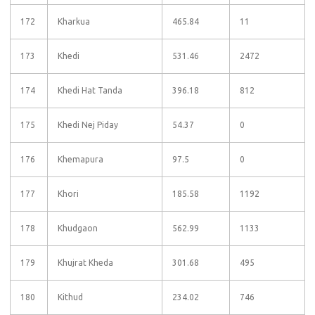
172
Kharkua
465.84
11
173
Khedi
531.46
2472
174
Khedi Hat Tanda
396.18
812
175
Khedi Nej Piday
54.37
0
176
Khemapura
97.5
0
177
Khori
185.58
1192
178
Khudgaon
562.99
1133
179
Khujrat Kheda
301.68
495
180
Kithud
234.02
746