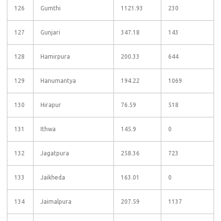
126
Gumthi
1121.93
230
127
Gunjari
347.18
143
128
Hamirpura
200.33
644
129
Hanumantya
194.22
1069
130
Hirapur
76.59
518
131
Ithwa
145.9
0
132
Jagatpura
258.36
723
133
Jaikheda
163.01
0
134
Jaimalpura
207.59
1137