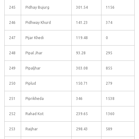
245
Pidhay Bujurg
301.54
1156
246
Pidhway Khurd
141.23
374
247
Pijar Khedi
119.48
0
248
Pipal Jhar
93.28
295
249
Pipaljhar
303.08
855
250
Piplud
150.71
279
251
Piprikheda
346
1538
252
Rahad Kot
239.65
1360
253
Raijhar
298.43
589