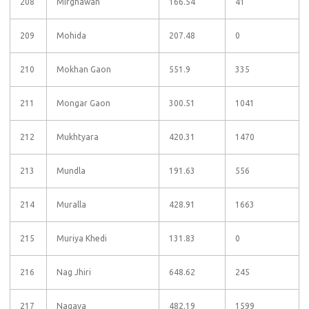
208
Mirghawan
166.54
41
209
Mohida
207.48
0
210
Mokhan Gaon
551.9
335
211
Mongar Gaon
300.51
1041
212
Mukhtyara
420.31
1470
213
Mundla
191.63
556
214
Muralla
428.91
1663
215
Muriya Khedi
131.83
0
216
Nag Jhiri
648.62
245
217
Nagava
482.19
1599