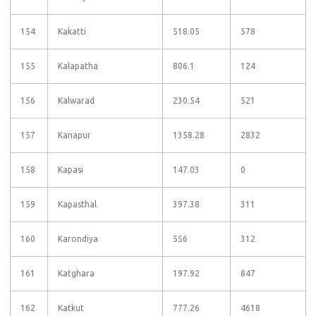
154
Kakatti
518.05
578
155
Kalapatha
806.1
124
156
Kalwarad
230.54
521
157
Kanapur
1358.28
2832
158
Kapasi
147.03
0
159
Kapasthal
397.38
311
160
Karondiya
556
312
161
Katghara
197.92
847
162
Katkut
777.26
4618