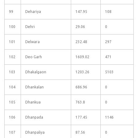
99
Dehariya
147.95
108
100
Dehri
29.06
0
101
Delwara
232.48
297
102
Deo Garh
1609.02
471
103
Dhakalgaon
1203.26
5103
104
Dhankalan
686.96
0
105
Dhankua
763.8
0
106
Dhanpada
177.45
1146
107
Dhanpaliya
87.56
0