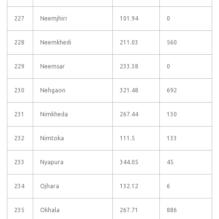
227
Neemjhiri
101.94
0
228
Neemkhedi
211.03
560
229
Neemsar
233.38
0
230
Nehgaon
321.48
692
231
Nimkheda
267.44
130
232
Nimtoka
111.5
133
233
Nyapura
344.05
45
234
Ojhara
132.12
6
235
Okhala
267.71
886