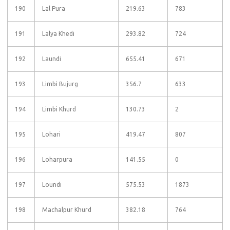
190
Lal Pura
219.63
783
191
Lalya Khedi
293.82
724
192
Laundi
655.41
671
193
Limbi Bujurg
356.7
633
194
Limbi Khurd
130.73
2
195
Lohari
419.47
807
196
Loharpura
141.55
0
197
Loundi
575.53
1873
198
Machalpur Khurd
382.18
764