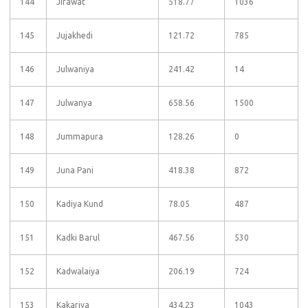
144
Jirawat
518.77
1036
145
Jujakhedi
121.72
785
146
Julwaniya
241.42
14
147
Julwanya
658.56
1500
148
Jummapura
128.26
0
149
Juna Pani
418.38
872
150
Kadiya Kund
78.05
487
151
Kadki Barul
467.56
530
152
Kadwalaiya
206.19
724
153
Kakariya
434.23
1043