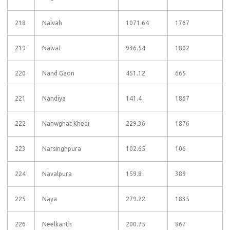
218
Nalvah
1071.64
1767
219
Nalvat
936.54
1802
220
Nand Gaon
451.12
665
221
Nandiya
141.4
1867
222
Nanwghat Khedi
229.36
1876
223
Narsinghpura
102.65
106
224
Navalpura
159.8
389
225
Naya
279.22
1835
226
Neelkanth
200.75
867