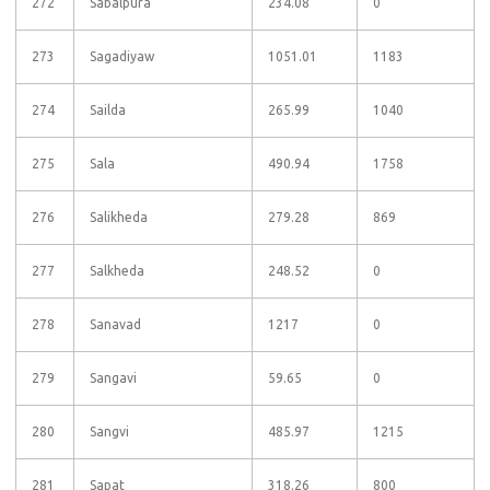
272
Sabalpura
234.08
0
273
Sagadiyaw
1051.01
1183
274
Sailda
265.99
1040
275
Sala
490.94
1758
276
Salikheda
279.28
869
277
Salkheda
248.52
0
278
Sanavad
1217
0
279
Sangavi
59.65
0
280
Sangvi
485.97
1215
281
Sapat
318.26
800