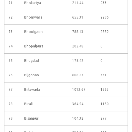
71
Bhokariya
211.44
233
72
Bhomwara
655.31
2296
73
Bhoolgaon
788.13
2552
74
Bhopalpura
202.48
0
75
Bhugdad
175.42
0
76
Bijgohan
606.27
331
77
Bijlawada
1013.67
1553
78
Birali
364.54
1150
79
Bisanpuri
104.32
277