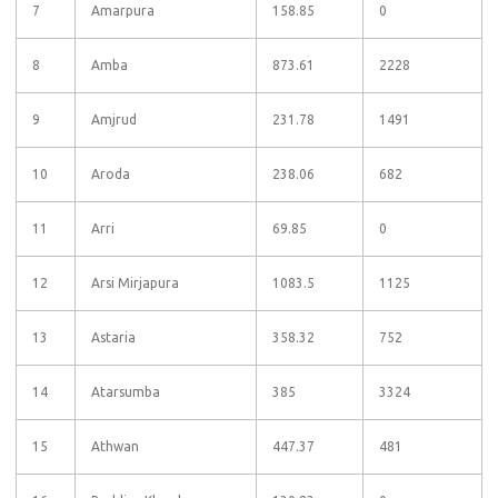
7
Amarpura
158.85
0
8
Amba
873.61
2228
9
Amjrud
231.78
1491
10
Aroda
238.06
682
11
Arri
69.85
0
12
Arsi Mirjapura
1083.5
1125
13
Astaria
358.32
752
14
Atarsumba
385
3324
15
Athwan
447.37
481