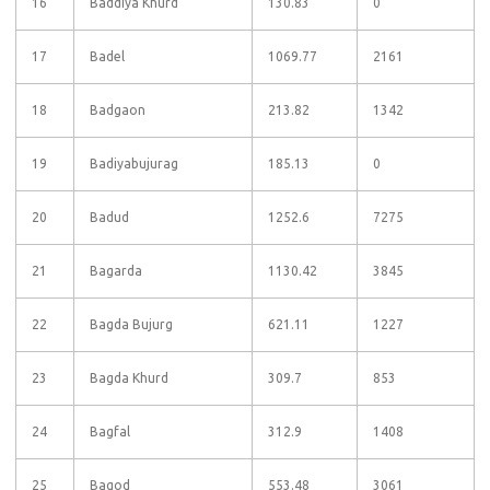
16
Baddiya Khurd
130.83
0
17
Badel
1069.77
2161
18
Badgaon
213.82
1342
19
Badiyabujurag
185.13
0
20
Badud
1252.6
7275
21
Bagarda
1130.42
3845
22
Bagda Bujurg
621.11
1227
23
Bagda Khurd
309.7
853
24
Bagfal
312.9
1408
25
Bagod
553.48
3061