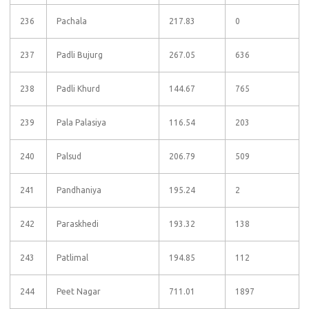
236
Pachala
217.83
0
237
Padli Bujurg
267.05
636
238
Padli Khurd
144.67
765
239
Pala Palasiya
116.54
203
240
Palsud
206.79
509
241
Pandhaniya
195.24
2
242
Paraskhedi
193.32
138
243
Patlimal
194.85
112
244
Peet Nagar
711.01
1897