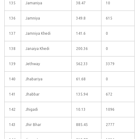
135
Jamaniya
38.47
10
136
Jamniya
349.8
615
137
Jamniya Khedi
141.6
0
138
Janaiya Khedi
200.36
0
139
Jethway
562.33
3379
140
Jhabariya
61.68
0
141
Jhabbar
135.94
672
142
Jhigadi
10.13
1096
143
Jhir Bhar
885.45
2777