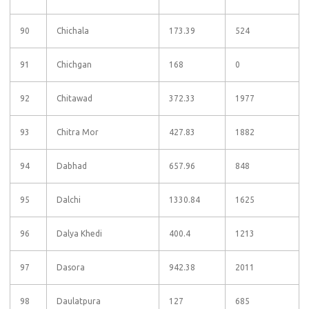
90
Chichala
173.39
524
91
Chichgan
168
0
92
Chitawad
372.33
1977
93
Chitra Mor
427.83
1882
94
Dabhad
657.96
848
95
Dalchi
1330.84
1625
96
Dalya Khedi
400.4
1213
97
Dasora
942.38
2011
98
Daulatpura
127
685