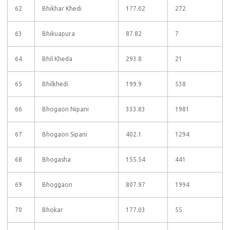
62
Bhikhar Khedi
177.02
272
63
Bhikuapura
87.82
7
64
Bhil Kheda
293.8
21
65
Bhilkhedi
199.9
538
66
Bhogaon Nipani
333.83
1981
67
Bhogaon Sipani
402.1
1294
68
Bhogasha
155.54
441
69
Bhoggaon
807.97
1994
70
Bhokar
177.03
55