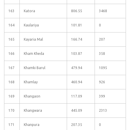
163
Katora
806.55
3468
164
Kaulariya
101.81
0
165
Kayaria Mal
166.74
207
166
Kham Kheda
103.87
358
167
Khamki Barul
479.94
1095
168
Khamlay
460.94
926
169
Khangaon
117.09
399
170
Khangwara
445.09
2313
171
Khanpura
207.35
0