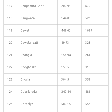
117
Gangapura Bhori
209.93
679
118
Gangwara
144.03
525
119
Gawal
449.63
1697
120
Gawalanpati
49.73
323
121
Ghangla
156.94
261
122
Ghoghnath
158.5
318
123
Ghosla
364.5
359
124
Gobrikheda
242.44
481
125
Goradiya
580.15
555