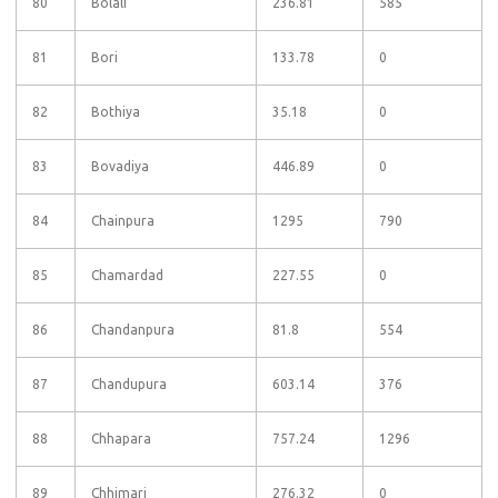
80
Bolali
236.81
585
81
Bori
133.78
0
82
Bothiya
35.18
0
83
Bovadiya
446.89
0
84
Chainpura
1295
790
85
Chamardad
227.55
0
86
Chandanpura
81.8
554
87
Chandupura
603.14
376
88
Chhapara
757.24
1296
89
Chhimari
276.32
0