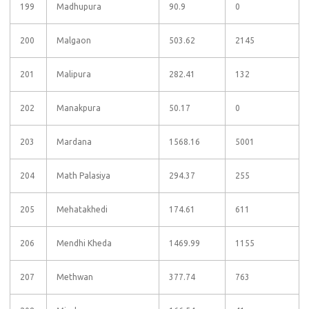
199
Madhupura
90.9
0
200
Malgaon
503.62
2145
201
Malipura
282.41
132
202
Manakpura
50.17
0
203
Mardana
1568.16
5001
204
Math Palasiya
294.37
255
205
Mehatakhedi
174.61
611
206
Mendhi Kheda
1469.99
1155
207
Methwan
377.74
763