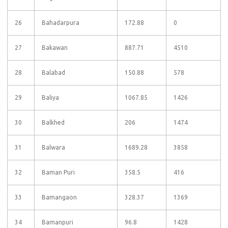
26
Bahadarpura
172.88
0
27
Bakawan
887.71
4510
28
Balabad
150.88
578
29
Baliya
1067.85
1426
30
Balkhed
206
1474
31
Balwara
1689.28
3858
32
Baman Puri
358.5
416
33
Bamangaon
328.37
1369
34
Bamanpuri
96.8
1428