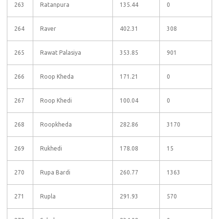
263
Ratanpura
135.44
0
264
Raver
402.31
308
265
Rawat Palasiya
353.85
901
266
Roop Kheda
171.21
0
267
Roop Khedi
100.04
0
268
Roopkheda
282.86
3170
269
Rukhedi
178.08
15
270
Rupa Bardi
260.77
1363
271
Rupla
291.93
570