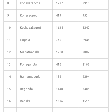
8
Kodavatancha
1277
2910
9
Konaraopet
419
953
10
Kothapallegori
1634
6240
11
Lingala
730
2946
12
Madathapalle
1760
2882
13
Ponagandla
416
2163
14
Ramannaguda
1591
2294
15
Regonda
1438
6485
16
Repaka
1376
3516