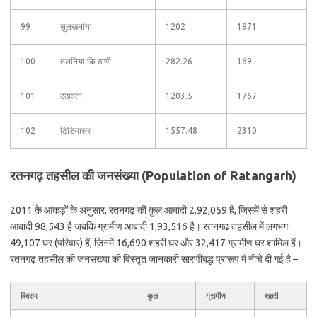
99
सुलखनीया
1202
1971
100
तलनिया कि ढाणी
282.26
169
101
ठठावता
1203.5
1767
102
टिडियासर
1557.48
2310
रतनगढ़ तहसील की जनसंख्या (Population of Ratangarh)
2011 के आंकड़ों के अनुसार, रतनगढ़ की कुल आबादी 2,92,059 है, जिसमें से शहरी
आबादी 98,543 है जबकि ग्रामीण आबादी 1,93,516 है। रतनगढ़ तहसील में लगभग
49,107 घर (परिवार) हैं, जिनमें 16,690 शहरी घर और 32,417 ग्रामीण घर शामिल हैं।
रतनगढ़ तहसील की जनसंख्या की विस्तृत जानकारी सारणीबद्ध प्रारूप में नीचे दी गई है –
विवरण
कुल
ग्रामीण
शहरी