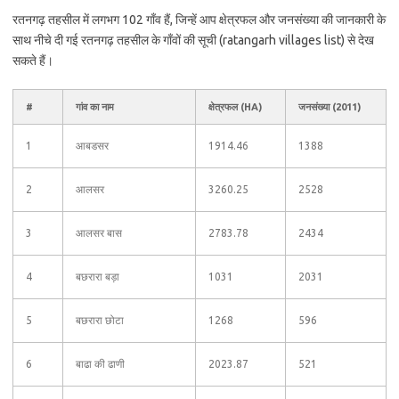
रतनगढ़ तहसील में लगभग 102 गाँव हैं, जिन्हें आप क्षेत्रफल और जनसंख्या की जानकारी के
साथ नीचे दी गई रतनगढ़ तहसील के गाँवों की सूची (ratangarh villages list) से देख
सकते हैं।
#
गांव का नाम
क्षेत्रफल (HA)
जनसंख्या (2011)
1
आबडसर
1914.46
1388
2
आलसर
3260.25
2528
3
आलसर बास
2783.78
2434
4
बछरारा बड़ा
1031
2031
5
बछरारा छोटा
1268
596
6
बाढा की ढाणी
2023.87
521