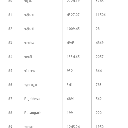
80
पाबूसर
2724.19
3745
81
पड़ीहारा
4327.07
11506
82
पड़ीहारी
1009.45
28
83
परसनेऊ
4943
4869
84
पायली
1334.65
2057
85
प्रेम नगर
932
864
86
रघूनाथपुरा
341
783
87
Rajaldesar
6891
562
88
Ratangarh
199
220
89
रतनसरा
1245.24
1950