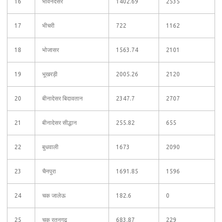
16
भावनदेसर
1402.69
2535
17
भीचरी
722
1162
18
भोजासर
1563.74
2101
19
भूखरड़ी
2005.26
2120
20
बीनादेसर बिदावतान
2347.7
2707
21
बीनादेसर सीद्धान
255.82
655
22
बुधवाली
1673
2090
23
चैनपुरा
1691.85
1596
24
चक जालेऊ
182.6
0
25
चक रतनगढ
683.87
229